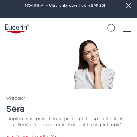
NOVINKA! 🔆
Ultra lehký denní krém SPF 50
!
VÝROBKY
Séra
Doplňte vaši pravidelnou péči o pleť o speciální krok
pro cílený účinek na konkrétní problémy pleti obličeje.
Filtrovat podle Séra