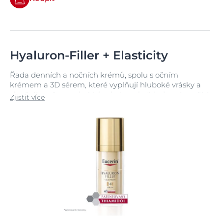
Hyaluron-Filler + Elasticity
Řada denních a nočních krémů, spolu s očním
krémem a 3D sérem, které vyplňují hluboké vrásky a
zlepšují pružnost pleti. Vhodné pro každodenní použití
Zjistit více
na zralou pleť, včetně citlivé pleti.