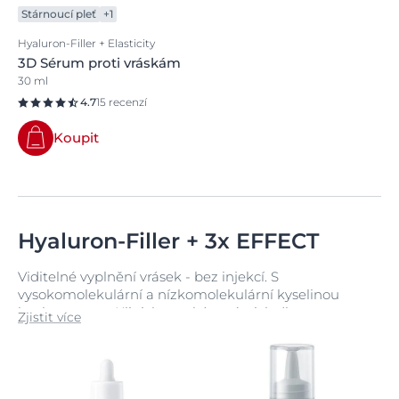
Stárnoucí pleť
+1
Hyaluron-Filler + Elasticity
3D Sérum proti vráskám
30 ml
4.7
15 recenzí
Koupit
Hyaluron-Filler + 3x EFFECT
Viditelné vyplnění vrásek - bez injekcí. S
vysokomolekulární a nízkomolekulární kyselinou
hyaluronovou. Klinicky prokázané výsledky.
Zjistit více