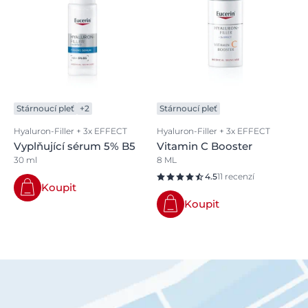
Stárnoucí pleť
+2
Stárnoucí pleť
Hyaluron-Filler + 3x EFFECT
Hyaluron-Filler + 3x EFFECT
Vyplňující sérum 5% B5
Vitamin C Booster
30 ml
8 ML
4.5
11 recenzí
Koupit
Koupit