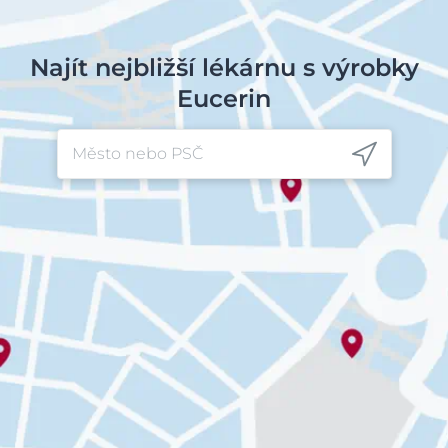
Najít nejbližší lékárnu s výrobky
Eucerin