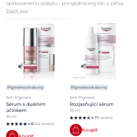
opakovanému výskytu - pro sjednocený tón a zářivý
vzhled pleti
Zjistit více
Pigmentové skvrny
Pigmentové skvrny
Anti-Pigment
Anti-Pigment
Sérum s duálním
Rozjasňující sérum
účinkem
30 ml
30 ml
4.7
9 recenzí
4.8
244 recenzí
Koupit
Koupit