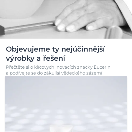
Objevujeme ty nejúčinnější
výrobky a řešení
Přečtěte si o klíčových inovacích značky Eucerin
a podívejte se do zákulisí vědeckého zázemí