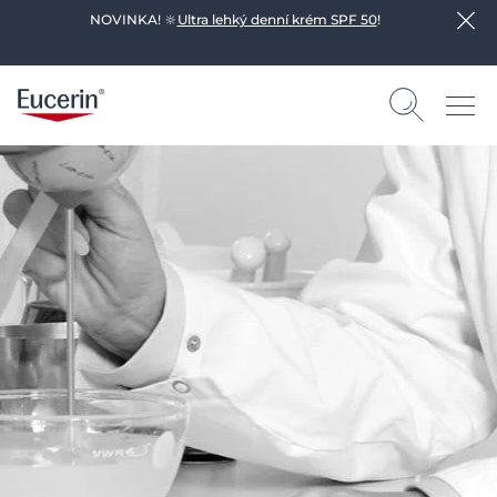
NOVINKA! 🔆
Ultra lehký denní krém SPF 50
!