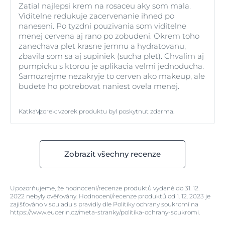
Zatial najlepsi krem na rosaceu aky som mala.
Viditelne redukuje zacervenanie ihned po
naneseni. Po tyzdni pouzivania som viditelne
menej cervena aj rano po zobudeni. Okrem toho
zanechava plet krasne jemnu a hydratovanu,
zbavila som sa aj supiniek (sucha plet). Chvalim aj
pumpicku s ktorou je aplikacia velmi jednoducha.
Samozrejme nezakryje to cerven ako makeup, ale
budete ho potrebovat naniest ovela menej.
Katka
Vzorek
:
vzorek produktu byl poskytnut zdarma.
Zobrazit všechny recenze
Upozorňujeme, že hodnocení/recenze produktů vydané do 31. 12.
2022 nebyly ověřovány. Hodnocení/recenze produktů od 1. 12. 2023 je
zajišťováno v souladu s pravidly dle Politiky ochrany soukromí na
https://www.eucerin.cz/meta-stranky/politika-ochrany-soukromi.