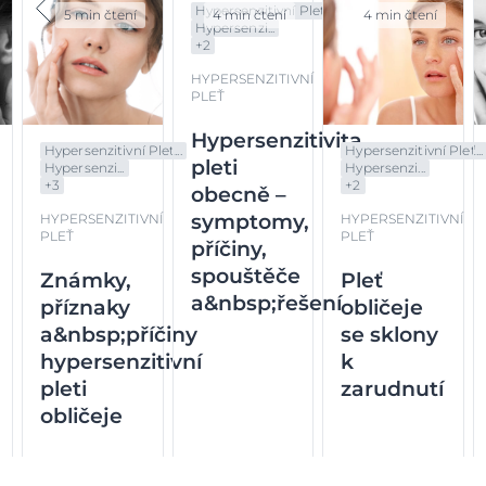
Hypersenzitivní Pleť...
5 min čtení
4 min čtení
4 min čtení
Hypersenzi...
+
2
HYPERSENZITIVNÍ
PLEŤ
Hypersenzitivita
Hypersenzitivní Pleť...
Hypersenzitivní Pleť...
pleti
Hypersenzi...
Hypersenzi...
+
3
+
2
obecně –
symptomy,
HYPERSENZITIVNÍ
HYPERSENZITIVNÍ
PLEŤ
PLEŤ
příčiny,
spouštěče
Známky,
Pleť
a&nbsp;řešení
příznaky
obličeje
a&nbsp;příčiny
se sklony
hypersenzitivní
k
pleti
zarudnutí
obličeje