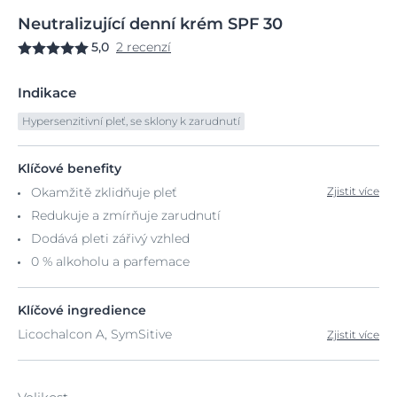
Neutralizující
denní
krém SPF 30
5,0
2 recenzí
Indikace
Hypersenzitivní pleť, se sklony k zarudnutí
Klíčové benefity
Okamžitě zklidňuje pleť
Zjistit více
Redukuje a zmírňuje zarudnutí
Dodává pleti zářivý vzhled
0 % alkoholu a parfemace
Klíčové ingredience
Licochalcon A, SymSitive
Zjistit více