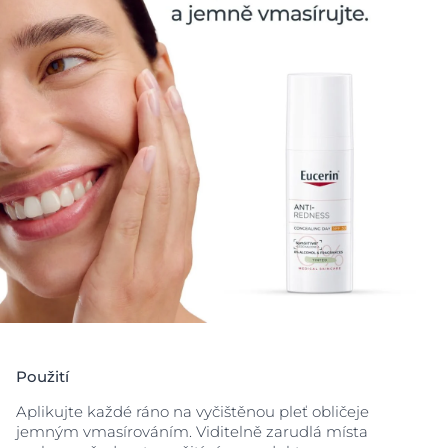
lékořice (glycyrrhiza inflata), účinně redukuje
zarudnutí.
Benefity:
okamžitě zklidňuje pleť
redukuje a zmírňuje zarudnutí
dodává
zářivý vzhled
pleti
Dobrá kožní snášenlivost a velmi dobrá účinnost u
velmi citlivé pleti a pleti se sklonem k růžovce.
0 % alkoholu a parfemace
Použití
Aplikujte každé ráno na vyčištěnou pleť obličeje
jemným vmasírováním. Viditelně zarudlá místa