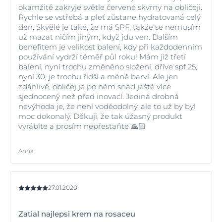
okamžitě zakryje světle červené skvrny na obličeji.
Rychle se vstřebá a pleť zůstane hydratovaná celý
den. Skvělé je také, že má SPF, takže se nemusím
už mazat ničím jiným, když jdu ven. Dalším
benefitem je velikost balení, kdy při každodenním
používání vydrží téměř půl roku! Mám již třetí
balení, nyní trochu změněno složení, dříve spf 25,
nyní 30, je trochu řidší a méně barví. Ale jen
zdánlivě, obličej je po něm snad ještě více
sjednocený než před inovací. Jediná drobná
nevýhoda je, že není voděodolný, ale to už by byl
moc dokonalý. Děkuji, že tak úžasný produkt
vyrábíte a prosím nepřestaňte 🙏🏻
Anna
27.01.2020
Zatial najlepsi krem na rosaceu