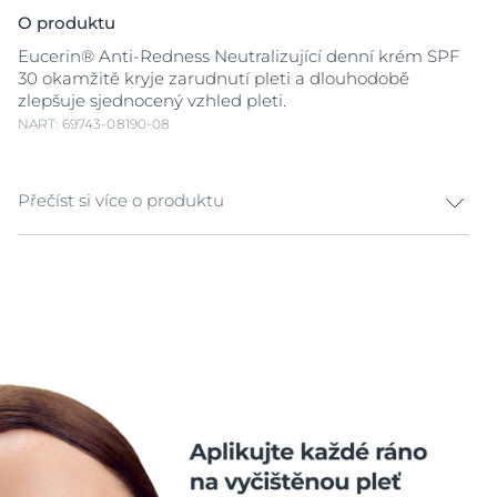
O produktu
Eucerin® Anti-Redness Neutralizující denní krém SPF
30 okamžitě kryje zarudnutí pleti a dlouhodobě
zlepšuje sjednocený vzhled pleti.
NART: 69743-08190-08
Přečíst si více o produktu
Eucerin® Anti-Redness Neutralizující denní krém SPF
30
Obsahuje světle zelené vyrovnávací pigmenty, které
okamžitě redukují
zarudnutí pleti
. S SPF 30 chrání pleť
před oxidačním stresem.
Kombinuje dvě aktivní složky:
SymSitive
® působí jako regulátor citlivosti přímo u
zdroje hyperreaktivity a okamžitě zklidňuje pleť.
Licochalcon A
, aktivní složka extraktu z kořene