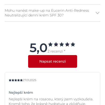
Mohu nanést make-up na Eucerin Anti-Redness
Ano, pigment je zelený, takže neutralizuje zarudnutí u
Neutralizující denní krém SPF 30?
jakékoliv barvy pleti.
Ano. Je to výborný podklad pod make-up, ale ujistěte
se, že používáte hypoalergenní make-up, aby nedošlo
ke zhoršení stavu pleti.
5,0
2 recenzí *
Napsat recenzi
27.01.2025
Nejlepší krém
Nejlepší krém na rosaceu, který jsem vyzkoušela.
Kromě toho, že krásně hydratuje a zklidňuje,