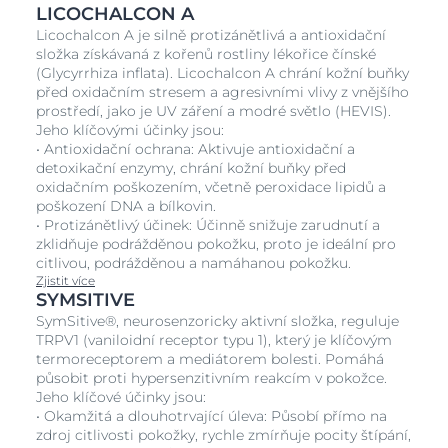
LICOCHALCON A
Licochalcon A je silně protizánětlivá a antioxidační
složka získávaná z kořenů rostliny lékořice čínské
(Glycyrrhiza inflata). Licochalcon A chrání kožní buňky
před oxidačním stresem a agresivními vlivy z vnějšího
prostředí, jako je UV záření a modré světlo (HEVIS).
Jeho klíčovými účinky jsou:
• Antioxidační ochrana: Aktivuje antioxidační a
detoxikační enzymy, chrání kožní buňky před
oxidačním poškozením, včetně peroxidace lipidů a
poškození DNA a bílkovin.
• Protizánětlivý účinek: Účinně snižuje zarudnutí a
zklidňuje podrážděnou pokožku, proto je ideální pro
citlivou, podrážděnou a namáhanou pokožku.
Zjistit více
SYMSITIVE
SymSitive®, neurosenzoricky aktivní složka, reguluje
TRPV1 (vaniloidní receptor typu 1), který je klíčovým
termoreceptorem a mediátorem bolesti. Pomáhá
působit proti hypersenzitivním reakcím v pokožce.
Jeho klíčové účinky jsou:
• Okamžitá a dlouhotrvající úleva: Působí přímo na
zdroj citlivosti pokožky, rychle zmírňuje pocity štípání,