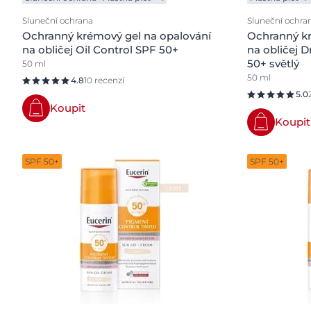
Sluneční ochrana
Sluneční ochra
Ochranný krémový gel na opalování
Ochranný kr
na obličej Oil Control SPF 50+
na obličej D
50+ světlý
50 ml
50 ml
4.8
10 recenzí
5.0
Koupit
Koupit
SPF 50+
SPF 50+