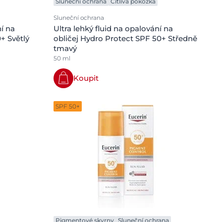
Sluneční ochrana
Citlivá pokožka
Sluneční ochrana
ní na
Ultra lehký fluid na opalování na
+ Světlý
obličej Hydro Protect SPF 50+ Středně
tmavý
50 ml
Koupit
SPF 50+
Pigmentové skvrny
Sluneční ochrana