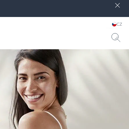
CZ
Zvolte jazyk & zemi