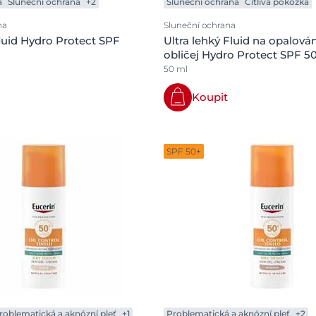
a
Sluneční ochrana
+2
Sluneční ochrana
Citlivá pokožka
na
Sluneční ochrana
fluid Hydro Protect SPF
Ultra lehký Fluid na opalová
obličej Hydro Protect SPF 50
50 ml
Koupit
SPF 50+
roblematická a aknózní pleť
+1
Problematická a aknózní pleť
+2