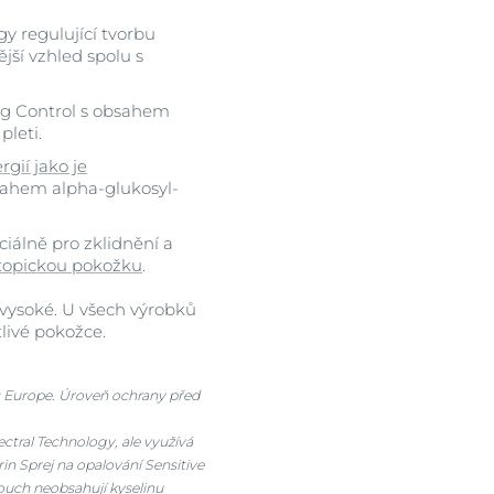
gy regulující tvorbu
y
jší vzhled spolu s
ng Control s obsahem
leti.
rgií jako je
sahem alpha-glukosyl-
ciálně pro zklidnění a
topickou pokožku
.
 vysoké. U všech výrobků
livé pokožce.
s Europe. Úroveň ochrany před
tral Technology, ale využívá
in Sprej na opalování Sensitive
Touch neobsahují kyselinu