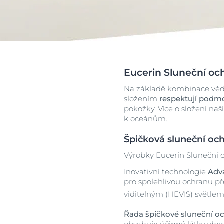
Výrobky a slož
Podrážděná pokožka
Podrážděná p
Popraskaná kůže
Popraskaná k
Problematická pokožka hlavy
Popraskané rt
Obje
a vlasy
Problematická
Sluneční ochrana
a vlasy
Eucerin Sluneční oc
Vše o kůži
Stárnoucí pleť
Na základě kombinace věde
Stárnoucí pleť
Suchá pokožk
složením
respektují podmo
pokožky. Více o složení na
Suchá pokožka
k oceánům
.
Suché rty
Špičková sluneční oc
SPF 30
Výrobky Eucerin Sluneční 
Inovativní technologie
Adv
pro spolehlivou ochranu p
viditelným (HEVIS) světlem
Řada špičkové sluneční o