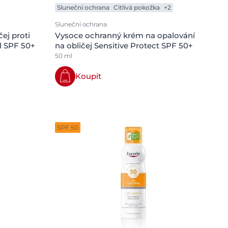
Sluneční ochrana
Citlivá pokožka
+2
Sluneční ochrana
ej proti
Vysoce ochranný krém na opalování
l SPF 50+
na obličej Sensitive Protect SPF 50+
50 ml
Koupit
SPF 50