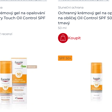
na
Sluneční ochrana
émový gel na opalování
Ochranný krémový gel na op
ry Touch Oil Control SPF
na obličej Oil Control SPF 5
tmavý
50 ml
2 recenzí
Koupit
SPF 50+