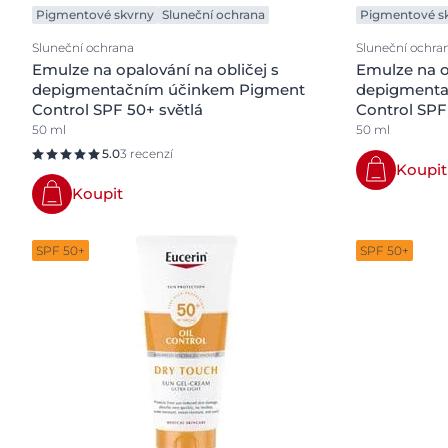
Pigmentové skvrny
Sluneční ochrana
Pigmentové s
Sluneční ochrana
Sluneční ochra
Emulze na opalování na obličej s
Emulze na o
depigmentačním účinkem Pigment
depigmenta
Control SPF 50+ světlá
Control SPF
50 ml
50 ml
5.0
3 recenzí
Koupit
Koupit
SPF 50+
SPF 50+