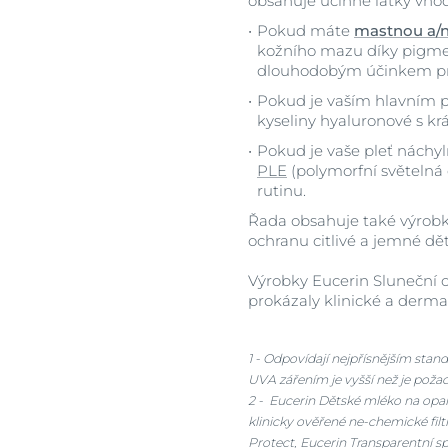
obsahuje účinné látky vhod
Pokud máte
mastnou a/n
kožního mazu díky pigment
dlouhodobým účinkem pro
Pokud je vaším hlavním
kyseliny hyaluronové s kr
Pokud je vaše pleť náchy
PLE
(polymorfní světelná
rutinu.
Řada obsahuje také výrob
ochranu citlivé a jemné dě
Výrobky Eucerin Sluneční o
prokázaly klinické a derma
1 - Odpovídají nejpřísnějším st
UVA zářením je vyšší než je pož
2 - Eucerin Dětské mléko na opa
klinicky ověřené ne-chemické filt
Protect, Eucerin Transparentní sp