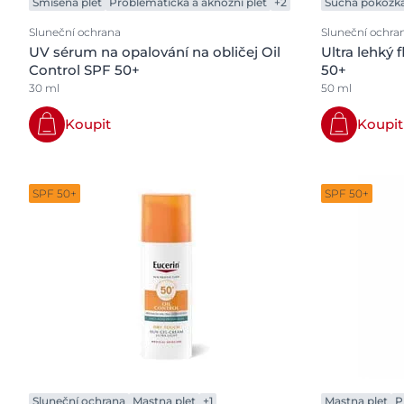
Smisena plet
Problematická a aknózní pleť
+2
Suchá pokožk
Sluneční ochrana
Sluneční ochra
UV sérum na opalování na obličej Oil
Ultra lehký 
Control SPF 50+
50+
30 ml
50 ml
Koupit
Koupit
SPF 50+
SPF 50+
Sluneční ochrana
Mastna plet
+1
Mastna plet
P