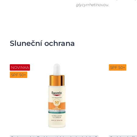
glycyrrhetinovou.
Sluneční ochrana
NOVINKA
SPF 50+
SPF 50+