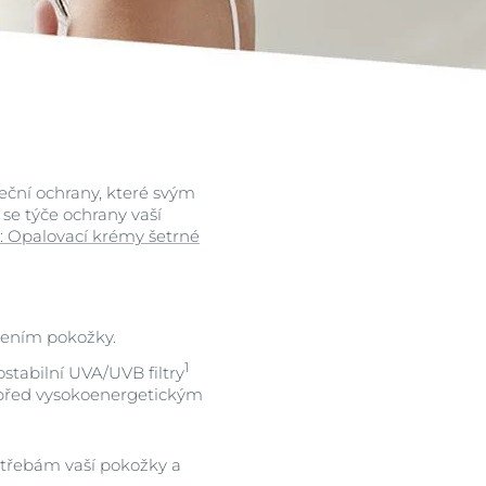
i
eční ochrany, které svým
se týče ochrany vaší
 Opalovací krémy šetrné
zením pokožky.
1
stabilní UVA/UVB filtry
 před vysokoenergetickým
otřebám vaší pokožky a