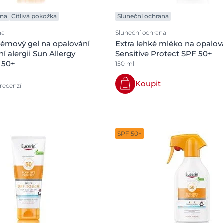
ana
Citlivá pokožka
Sluneční ochrana
na
Sluneční ochrana
émový gel na opalování
Extra lehké mléko na opalov
ní alergii Sun Allergy
Sensitive Protect SPF 50+
 50+
150 ml
Koupit
 recenzí
SPF 50+