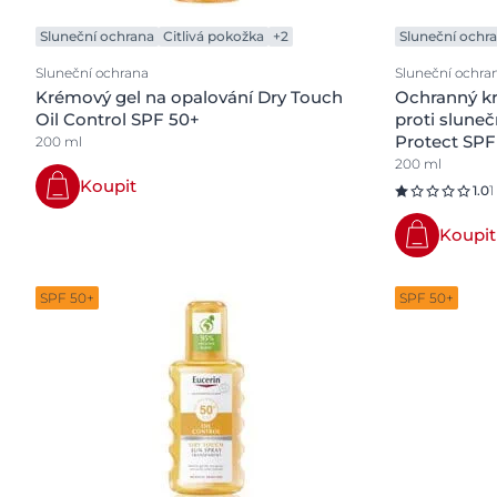
Sluneční ochrana
Citlivá pokožka
+2
Sluneční ochr
Sluneční ochrana
Sluneční ochra
Krémový gel na opalování Dry Touch
Ochranný kr
Oil Control SPF 50+
proti sluneč
Protect SPF
200 ml
200 ml
Koupit
1.0
1
Koupit
SPF 50+
SPF 50+