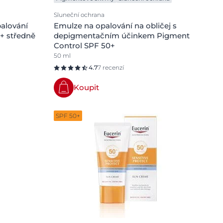
Sluneční ochrana
alování
Emulze na opalování na obličej s
0+ středně
depigmentačním účinkem Pigment
Control SPF 50+
50 ml
4.7
7 recenzí
Koupit
SPF 50+