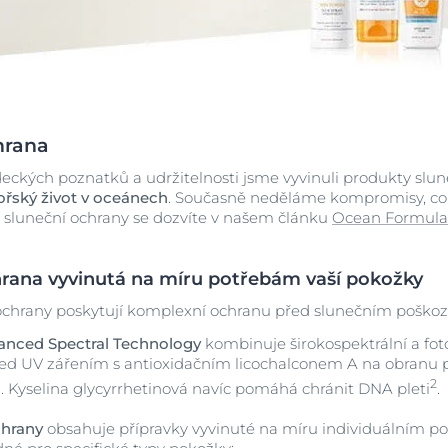
ení
okožka
Koupit
DermoPure Clinical
ůže
Hyaluron-Filler - Všechny
y
produkty
Atopický ekzém
Suchá pokožka
+2
vte Anti-Pigment
Soutěže a výherc
 pokožka hlavy
pH5
AtopiControl
Acute krém
Q10 Active
hrana
40 ml
Zjistit více
Zjistit více
Sluneční ochrana
ckých poznatků a udržitelnosti jsme vyvinuli produkty slun
4.9
292 recenzí
a
řský život v oceánech
. Současně neděláme kompromisy, co 
UreaRepair
ší sluneční ochrany se dozvíte v našem článku
Ocean Formula:
Koupit
hrana vyvinutá na míru potřebám vaší pokožky
Stárnoucí pleť
Suchá pokožka
ochrany poskytují komplexní ochranu před slunečním poško
Hyaluron-Filler + 3x EFFECT
Denní krém SPF 30
anced Spectral Technology
kombinuje širokospektrální a foto
50 ml
řed UV zářením s antioxidačním licochalconem A na obranu
5.0
3 recenzí
2
. Kyselina glycyrrhetinová navíc pomáhá chránit DNA pleti
.
Koupit
chrany
obsahuje přípravky vyvinuté na míru individuálním p