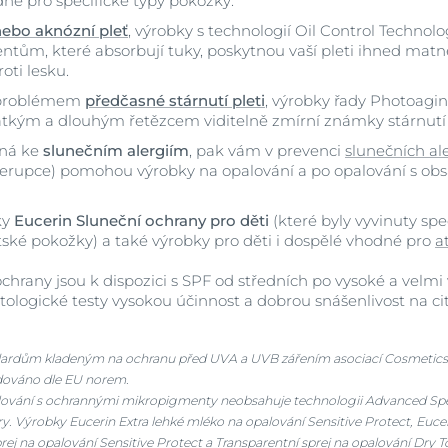
né pro specifické typy pokožky:
ebo aknózní pleť
, výrobky s technologií Oil Control Technolo
Zobrazit všechn
ům, které absorbují tuky, poskytnou vaší pleti ihned matně
ti lesku.
produkty
 problémem
předčasné stárnutí pleti
, výrobky řady Photoagi
átkým a dlouhým řetězcem viditelně zmírní známky stárnutí p
lná ke
slunečním alergiím
, pak vám v prevenci
slunečních ale
 erupce) pomohou výrobky na opalování a po opalování s ob
ky
Eucerin Sluneční ochrany pro děti
(které byly vyvinuty spe
tské pokožky) a také výrobky pro děti i dospělé vhodné pro
a
chrany jsou k dispozici s SPF od středních po vysoké a velmi
tologické testy vysokou účinnost a dobrou snášenlivost na cit
andardům kladeným na ochranu před UVA a UVB zářením asociací Cosmetic
adováno dle EU norem.
lování s ochrannými mikropigmenty neobsahuje technologii Advanced Spec
ry. Výrobky Eucerin Extra lehké mléko na opalování Sensitive Protect, Eucer
rej na opalování Sensitive Protect a Transparentní sprej na opalování Dry 