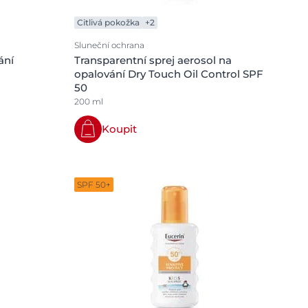
Citlivá pokožka
+2
Sluneční ochrana
ání
Transparentní sprej aerosol na
opalování Dry Touch Oil Control SPF
50
200 ml
Koupit
SPF 50+