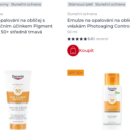
kvrny
Sluneční ochrana
Stárnoucí pleť
Sluneční ochrana
na
Sluneční ochrana
palování na obličej s
Emulze na opalování na oblič
čním účinkem Pigment
vráskám Photoaging Contro
 50+ středně tmavá
50 ml
5.0
3 recenzí
Koupit
SPF 50+