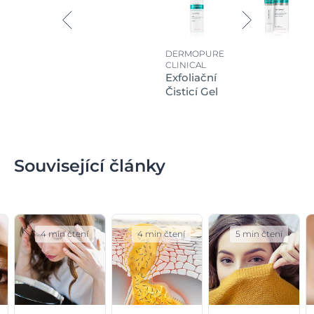
DERMOPURE
CLINICAL
Exfoliační
Čisticí Gel
Související články
4 min čtení
4 min čtení
5 min čtení