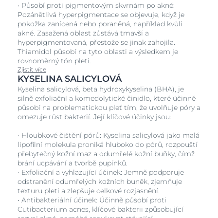
• Působí proti pigmentovým skvrnám po akné:
Pozánětlivá hyperpigmentace se objevuje, když je
pokožka zanícená nebo poraněná, například kvůli
akné. Zasažená oblast zůstává tmavší a
hyperpigmentovaná, přestože se jinak zahojila.
Thiamidol působí na tyto oblasti a výsledkem je
rovnoměrný tón pleti.
Zjistit více
KYSELINA SALICYLOVÁ
Kyselina salicylová, beta hydroxykyselina (BHA), je
silně exfoliační a komedolytické činidlo, které účinně
působí na problematickou pleť tím, že uvolňuje póry a
omezuje růst bakterií. Její klíčové účinky jsou:
• Hloubkové čištění pórů: Kyselina salicylová jako malá
lipofilní molekula proniká hluboko do pórů, rozpouští
přebytečný kožní maz a odumřelé kožní buňky, čímž
brání ucpávání a tvorbě pupínků.
• Exfoliační a vyhlazující účinek: Jemně podporuje
odstranění odumřelých kožních buněk, zjemňuje
texturu pleti a zlepšuje celkové rozjasnění.
• Antibakteriální účinek: Účinně působí proti
Cutibacterium acnes, klíčové bakterii způsobující