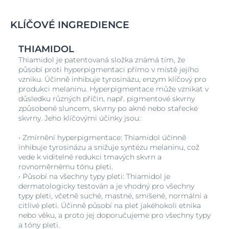
KLÍČOVÉ INGREDIENCE
THIAMIDOL
Thiamidol je patentovaná složka známá tím, že
působí proti hyperpigmentaci přímo v místě jejího
vzniku. Účinně inhibuje tyrosinázu, enzym klíčový pro
produkci melaninu. Hyperpigmentace může vznikat v
důsledku různých příčin, např. pigmentové skvrny
způsobené sluncem, skvrny po akné nebo stařecké
skvrny. Jeho klíčovými účinky jsou:
• Zmírnění hyperpigmentace: Thiamidol účinně
inhibuje tyrosinázu a snižuje syntézu melaninu, což
vede k viditelné redukci tmavých skvrn a
rovnoměrnému tónu pleti.
• Působí na všechny typy pleti: Thiamidol je
dermatologicky testován a je vhodný pro všechny
typy pleti, včetně suché, mastné, smíšené, normální a
citlivé pleti. Účinně působí na pleť jakéhokoli etnika
nebo věku, a proto jej doporučujeme pro všechny typy
a tóny pleti.