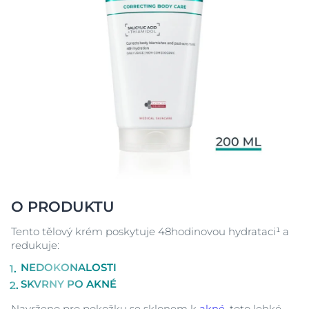
O PRODUKTU
Tento tělový krém poskytuje 48hodinovou hydrataci¹ a
redukuje:
NEDOKONALOSTI
SKVRNY PO AKNÉ
Navrženo pro pokožku se sklonem k
akné
, toto lehké