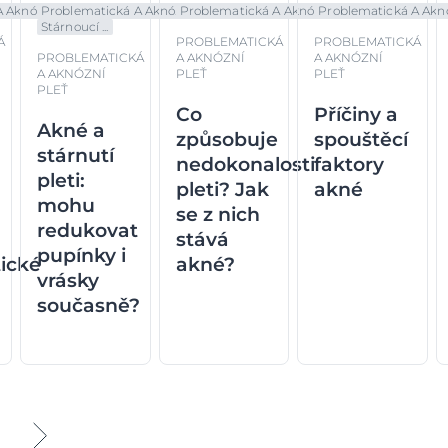
 Aknó...
Problematická A Aknó...
Problematická A Aknó...
Problematická A Aknó.
Stárnoucí ...
Á
PROBLEMATICKÁ
PROBLEMATICKÁ
PROBLEMATICKÁ
A AKNÓZNÍ
A AKNÓZNÍ
A AKNÓZNÍ
PLEŤ
PLEŤ
PLEŤ
Co
Příčiny a
Akné a
způsobuje
spouštěcí
stárnutí
nedokonalosti
faktory
pleti:
pleti? Jak
akné
mohu
se z nich
redukovat
stává
pupínky i
ické
akné?
vrásky
současně?