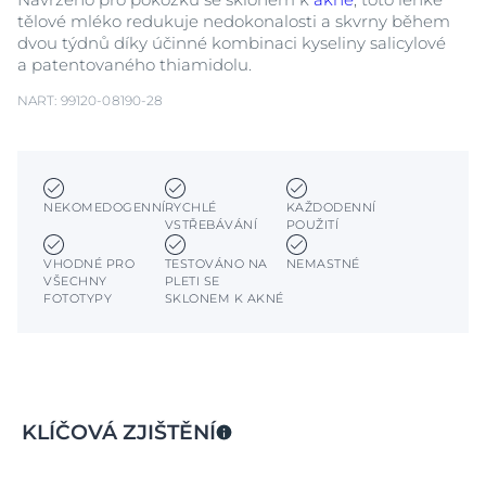
tělové mléko redukuje nedokonalosti a skvrny během
dvou týdnů díky účinné kombinaci kyseliny salicylové
a patentovaného thiamidolu.
NART: 99120-08190-28
NEKOMEDOGENNÍ
RYCHLÉ
KAŽDODENNÍ
VSTŘEBÁVÁNÍ
POUŽITÍ
VHODNÉ PRO
TESTOVÁNO NA
NEMASTNÉ
VŠECHNY
PLETI SE
FOTOTYPY
SKLONEM K AKNÉ
KLÍČOVÁ ZJIŠTĚNÍ