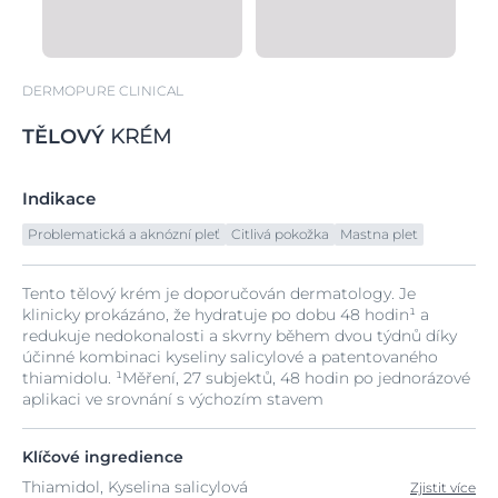
DERMOPURE CLINICAL
TĚLOVÝ
KRÉM
Indikace
Problematická a aknózní pleť
Citlivá pokožka
Mastna plet
Tento tělový krém je doporučován dermatology. Je
klinicky prokázáno, že hydratuje po dobu 48 hodin¹ a
redukuje nedokonalosti a skvrny během dvou týdnů díky
účinné kombinaci kyseliny salicylové a patentovaného
thiamidolu. ¹Měření, 27 subjektů, 48 hodin po jednorázové
aplikaci ve srovnání s výchozím stavem
Klíčové ingredience
Thiamidol, Kyselina salicylová
Zjistit více