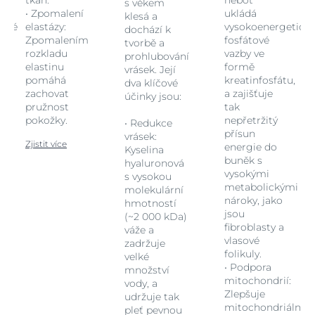
tkáň.
neboť
s věkem
• Zpomalení
ukládá
klesá a
ické
elastázy:
vysokoenergetick
dochází k
Zpomalením
fosfátové
tvorbě a
rozkladu
vazby ve
prohlubování
elastinu
formě
vrásek. Její
pomáhá
kreatinfosfátu,
dva klíčové
zachovat
a zajišťuje
účinky jsou:
pružnost
tak
pokožky.
nepřetržitý
• Redukce
přísun
vrásek:
Zjistit více
energie do
Kyselina
buněk s
hyaluronová
vysokými
s vysokou
metabolickými
molekulární
nároky, jako
hmotností
jsou
(~2 000 kDa)
fibroblasty a
váže a
vlasové
zadržuje
folikuly.
velké
• Podpora
množství
mitochondrií:
vody, a
Zlepšuje
udržuje tak
ní
mitochondriální
pleť pevnou