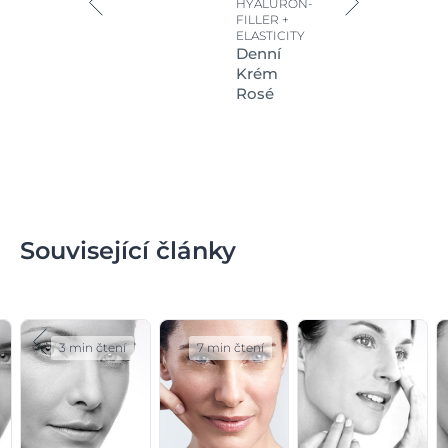
HYALURON-
FILLER +
ELASTICITY
Denní
Krém
Rosé
Související články
3 min čtení
7 min čtení