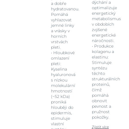
dýchání a
a dobře
optimalizuje
hydratovanou.
energetický
Pomáhá
metabolismus
vyhlazovat
v obdobích
jemné linky
zvýšené
a vrásky v
energetické
horních
náročnosti.
vrstvách
• Produkce
pleti.
kolagenu a
• Hloubkové
elastinu:
omlazení
Stimuluje
pleti:
syntézu
Kyselina
těchto
hyaluronová
strukturálních
s nízkou
proteinů,
molekulární
čímž
hmotností
pomáhá
(~52 kDa)
obnovit
proniká
pevnost a
hlouběji do
pružnost
epidermis,
pokožky.
stimuluje
vlastní
Zjistit více