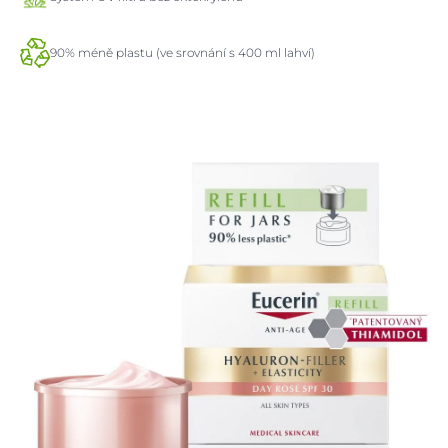
90% méně plastu (ve srovnání s 400 ml lahví)