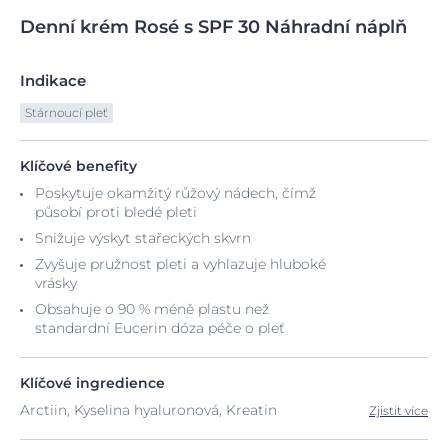
Denní
krém
Rosé s SPF
30 Náhradní náplň
Indikace
Stárnoucí pleť
Klíčové benefity
Poskytuje okamžitý růžový nádech, čímž
působí proti bledé pleti
Snižuje výskyt stařeckých skvrn
Zvyšuje pružnost pleti a vyhlazuje hluboké
vrásky
Obsahuje o 90 % méně plastu než
standardní Eucerin dóza péče o pleť
Klíčové ingredience
Arctiin, Kyselina hyaluronová, Kreatin
Zjistit více