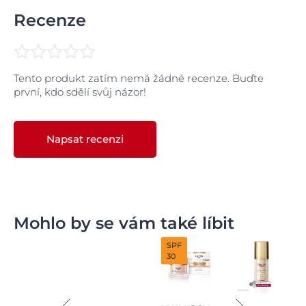
Máte-li jakékoliv pochybnosti, přečtěte si náš
článek o
Recenze
pleti v různém věku
nebo se obraťte na vašeho
lékárníka či dermatologa.
Tento produkt zatím nemá žádné recenze. Buďte
první, kdo sdělí svůj názor!
Napsat recenzi
Mohlo by se vám také líbit
SPF
30