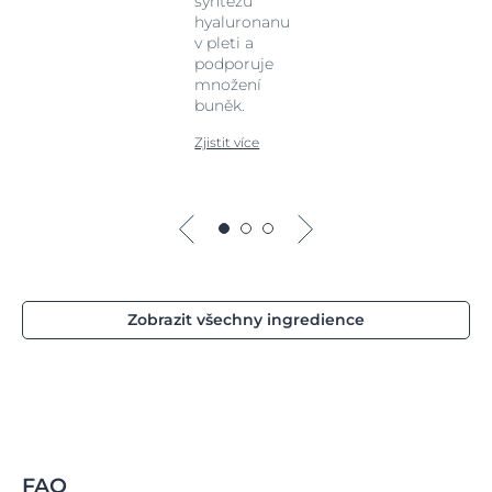
syntézu
hyaluronanu
v pleti a
podporuje
množení
buněk.
Zjistit více
Zobrazit všechny ingredience
FAQ