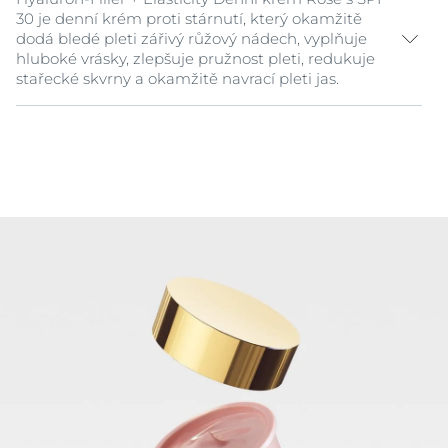
30 je denní krém proti stárnutí, který okamžitě
dodá bledé pleti zářivý růžový nádech, vyplňuje
hluboké vrásky, zlepšuje pružnost pleti, redukuje
stařecké skvrny a okamžitě navrací pleti jas.
Velmi jemný růžový nádech rozjasní bledou a
unavenou pleť zejména po ránu a dodává jí růžový,
zářivý a svěží vzhled. Jedinečné složení krému
poskytuje pleti přirozený růžový jas a zároveň účinně
bojuje proti známkám stárnutí pleti:
Inovativní Eucerin směs vysokomolekulární i
nízkomolekulární kyseliny hyaluronové viditelně
vyplňuje hluboké
vrásky
.
Nový kolagen-elastin komplex, vysoce účinná
kombinace arktiinu a kreatinu, stimuluje produkci
kolagenu a zlepšuje
pružnost pleti
. Patentovaná
složka značky Eucerin thiamidol redukuje výskyt
stařeckých skvrn
.
Denní krém Rosé zároveň obsahuje SPF 30 a UVA filtr,
díky kterým účinně předchází
předčasnému stárnutí