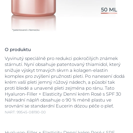
O produktu
Vyvinutý speciálně pro redukci pokročilých známek
stárnutí. Nyní obsahuje patentovaný thiamidol, který
snižuje výskyt tmavých skvrn a kolagen-elastin
komplex pro zvýšení pružnosti pleti. Po nanesení dodá
krém vaší pleti jemný růžový nádech, a působí tak
proti bledé a unavené pleti zejména po ránu. Tato
Hyaluron-Filler + Elasticity Denní krém Rosé s SPF 30
Náhradní náplň obsahuje o 90 % méně plastu ve
srovnání se standardní Eucerin dózou péče o pleť.
NART: 99545-08190-00
Hyaluron-Filler + Elasticity Denní krém Rosé s SPF