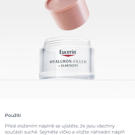
pleti způsobenému UV zářením a prohlubování
vrásek
.
Tato
Hyaluron-Filler + Elasticity Denní krém Rosé s
SPF 30 Náhradní náplň
obsahuje o 90 % méně plastu
ve srovnání se standardní Eucerin dózou péče o pleť.
Používáním této náhradní náplně můžete pomoci
snížit množství plastového odpadu a přispět k
udržitelnějšímu cyklu výrobků. Kompatibilní se všemi
dózami Eucerin Péče o pleť.
Použití
Před vložením náplně se ujistěte, že jsou všechny
součásti suché. Sejměte víčko a vložte náhradní náplň