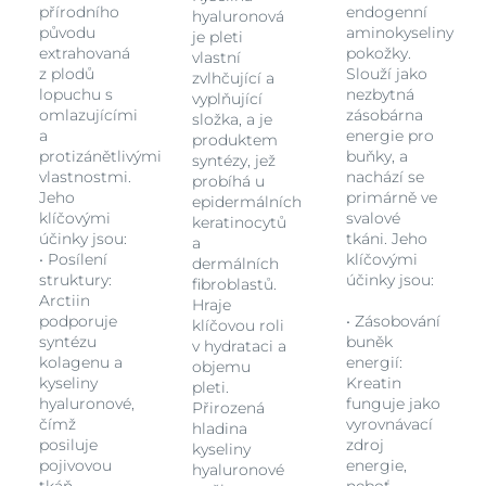
přírodního
endogenní
hyaluronová
původu
aminokyseliny
je pleti
extrahovaná
pokožky.
vlastní
z plodů
Slouží jako
zvlhčující a
lopuchu s
nezbytná
vyplňující
omlazujícími
zásobárna
složka, a je
a
energie pro
produktem
protizánětlivými
buňky, a
syntézy, jež
vlastnostmi.
nachází se
probíhá u
Jeho
primárně ve
epidermálních
klíčovými
svalové
keratinocytů
účinky jsou:
tkáni. Jeho
a
• Posílení
klíčovými
dermálních
struktury:
účinky jsou:
fibroblastů.
Arctiin
Hraje
podporuje
• Zásobování
klíčovou roli
syntézu
buněk
v hydrataci a
kolagenu a
energií:
objemu
kyseliny
Kreatin
pleti.
hyaluronové,
funguje jako
Přirozená
čímž
vyrovnávací
hladina
posiluje
zdroj
kyseliny
pojivovou
energie,
hyaluronové