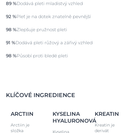
89 %
Dodává pleti mladistvý vzhled
92 %
Pleť je na dotek znatelně pevnější
98 %
Zlepšuje pružnost pleti
91 %
Dodává pleti růžový a zářivý vzhled
98 %
Působí proti bledé pleti
KLÍČOVÉ INGREDIENCE
ARCTIIN
KYSELINA
KREATIN
HYALURONOVÁ
Arctiin je
Kreatin je
složka
derivát
Kyselina