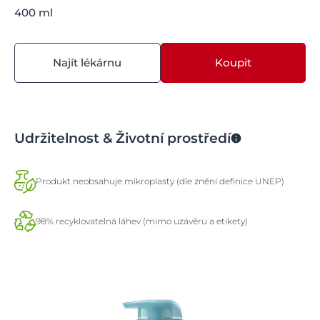
400 ml
Najít lékárnu
Koupit
Udržitelnost & Životní prostředí
Produkt neobsahuje mikroplasty (dle znění definice UNEP)
98% recyklovatelná láhev (mimo uzávěru a etikety)