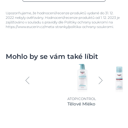
Upozorňujeme, že hodnocení/recenze produktů vydané do 31. 12.
2022 nebyly ověřovány. Hodnocení/recenze produktů od 1. 12. 2023 je
zajišťováno v souladu s pravidly dle Politiky ochrany soukromí na
https://www.eucerin.cz/meta-stranky/politika-ochrany-soukromi.
Mohlo by se vám také líbit
ATOPICONTROL
Tělové Mléko