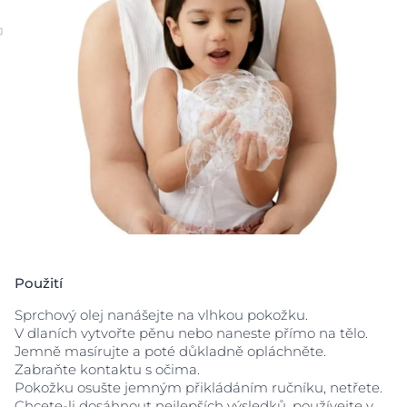
parfemaci a je vhodný pro dospělé, děti a na pokožku
kojenců a novorozenců od prvního dne.
Použití
Sprchový olej nanášejte na vlhkou pokožku.
V dlaních vytvořte pěnu nebo naneste přímo na tělo.
Jemně masírujte a poté důkladně opláchněte.
Zabraňte kontaktu s očima.
Pokožku osušte jemným přikládáním ručníku, netřete.
Chcete-li dosáhnout nejlepších výsledků, používejte v