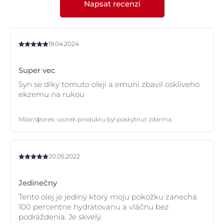
Napsat recenzi
vyvinuté speciálně pro péči o atopickou pokožku - jako
jsou
produkty z řady Eucerin AtopiControl
- mohou
pomoci prodloužit dobu mezi fázemi vzplanutí a
přinést úlevu při akutních vzplanutích.
19.04.2024
Super vec
Syn se díky tomuto oleji a emuni zbavil oskliveho
ekzemu na rukou
Milan
Vzorek
:
vzorek produktu byl poskytnut zdarma.
20.05.2022
Jedinečny
Tento olej je jediný ktorý moju pokožku zanechá
100 percentne hydratovanu a vláčnu bez
podráždenia. Je skvelý.