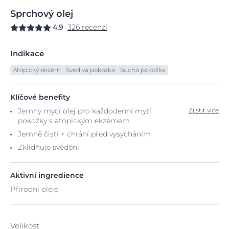
Sprchový
olej
4,9
326 recenzí
Indikace
Atopický ekzém
Svediva pokozka
Suchá pokožka
Klíčové benefity
Jemný mycí olej pro každodenní mytí
Zjistit více
pokožky s atopickým ekzémem
Jemně čistí + chrání před vysycháním
Zklidňuje svědění
Aktivní ingredience
Přírodní oleje
Velikost