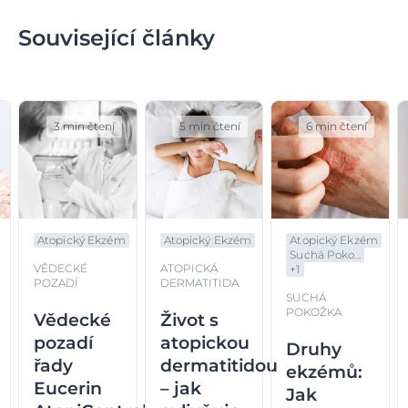
Související články
3 min čtení
5 min čtení
6 min čtení
Atopický Ekzém
Atopický Ekzém
Atopický Ekzém
Suchá Poko...
VĚDECKÉ
ATOPICKÁ
+
1
POZADÍ
DERMATITIDA
SUCHÁ
POKOŽKA
Vědecké
Život s
pozadí
atopickou
Druhy
řady
dermatitidou
ekzémů:
Eucerin
– jak
Jak