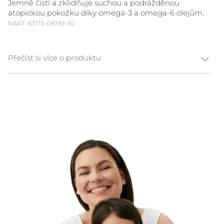
Jemně čistí a zklidňuje suchou a podrážděnou
atopickou pokožku díky omega-3 a omega-6 olejům.
NART: 63173-08190-30
Přečíst si více o produktu
Sprchový olej při atopické dermatitidě
Atopická
pokožka
může být suchá, dráždivá a může svědit. Tyto
příznaky se dále zhoršují agresivními mycími
přípravky. Eucerin AtopiControl Sprchový olej
neobsahuje mýdlové složky a je obohacen o vysokou
koncentraci omega-3 a omega-6 olejů pro jemné
čištění a zklidnění pokožky s atopickým ekzémem.
Tento mycí olej pro
atopickou pokožku
zmírňuje
svědění a podporuje přirozenou kožní bariéru. I při
pravidelném mytí je pokožka chráněna před dalším
vysušováním a svěděním. Sprchový olej lze používat
každý den během akutních
vzplanutí
i v období mezi
vzplanutí
mi, kdy je pokožka méně podrážděná.
Eucerin AtopiControl Sprchový olej neobsahuje