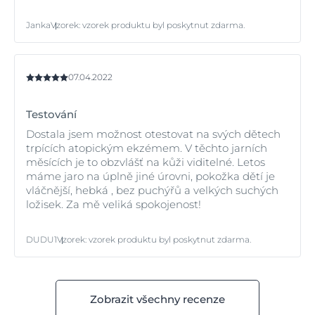
Janka
Vzorek
:
vzorek produktu byl poskytnut zdarma.
07.04.2022
Testování
Dostala jsem možnost otestovat na svých dětech
trpících atopickým ekzémem. V těchto jarních
měsících je to obzvlášť na kůži viditelné. Letos
máme jaro na úplně jiné úrovni, pokožka dětí je
vláčnější, hebká , bez puchýřů a velkých suchých
ložisek. Za mě veliká spokojenost!
DUDU1
Vzorek
:
vzorek produktu byl poskytnut zdarma.
Zobrazit všechny recenze