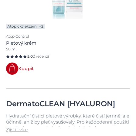
Atopický ekzém
+2
AtopiControl
Pleťový krém
50 ml
5.0
2 recenzí
Koupit
DermatoCLEAN [HYALURON]
Hydratační čisticí pleťové výrobky, které čistí jemně, ale
účinně, aniž by pleť vysušovaly. Pro každodenní použití
na všechny typy pleti, včetně citlivé pleti.
Zjistit více