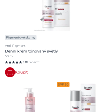
Pigmentové skvrny
Anti-Pigment
Denní krém tónovaný světlý
50 ml
5.0
1 recenzí
Koupit
SPF 30