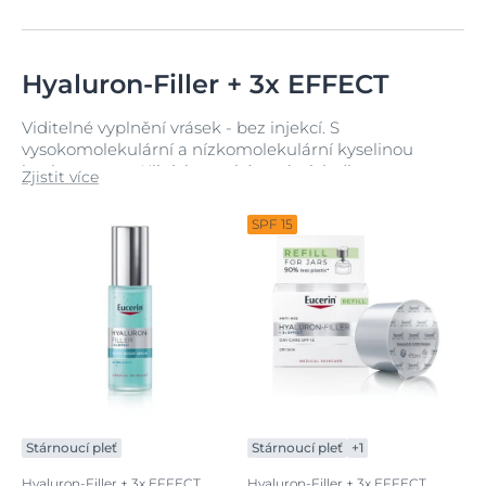
Hyaluron-Filler + 3x EFFECT
Viditelné vyplnění vrásek - bez injekcí. S
vysokomolekulární a nízkomolekulární kyselinou
hyaluronovou. Klinicky prokázané výsledky.
Zjistit více
SPF 15
Stárnoucí pleť
Stárnoucí pleť
+1
Hyaluron-Filler + 3x EFFECT
Hyaluron-Filler + 3x EFFECT