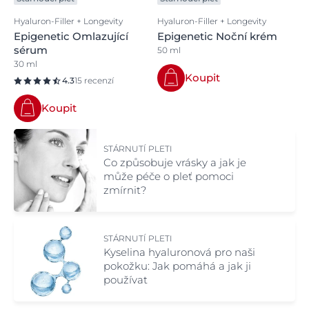
Hyaluron-Filler + Longevity
Hyaluron-Filler + Longevity
Epigenetic Omlazující
Epigenetic Noční krém
sérum
50 ml
30 ml
Koupit
4.3
15 recenzí
Koupit
STÁRNUTÍ PLETI
Co způsobuje vrásky a jak je
může péče o pleť pomoci
zmírnit?
STÁRNUTÍ PLETI
Kyselina hyaluronová pro naši
pokožku: Jak pomáhá a jak ji
používat