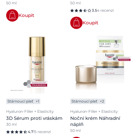
50 ml
50 ml
3.5
4 recenzí
Koupit
Koupit
Stárnoucí pleť
+1
Stárnoucí pleť
+2
Hyaluron-Filler + Elasticity
Hyaluron-Filler + Elasticity
3D Sérum proti vráskám
Noční krém Náhradní
náplň
30 ml
50 ml
4.7
15 recenzí