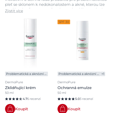
pleť se sklonem k nedokonalostem a akné, kterou lze
používat buď samostatně, nebo spolu s léky na akné
Zjistit více
jako doplňkovou péči.
SPF 30
Problematická a aknózní pleť
Problematická a aknózní pleť
+1
DermoPure
DermoPure
Zklidňující krém
Ochranná emulze
50 ml
50 ml
4.7
6 recenzí
5.0
3 recenzí
Koupit
Koupit