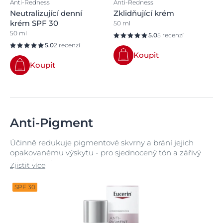
Anti-Redness
Anti-Redness
Neutralizující denní
Zklidňující krém
krém SPF 30
50 ml
50 ml
5.0
5 recenzí
5.0
2 recenzí
Koupit
Koupit
Anti-Pigment
Účinně redukuje pigmentové skvrny a brání jejich
opakovanému výskytu - pro sjednocený tón a zářivý
vzhled pleti
Zjistit více
SPF 30