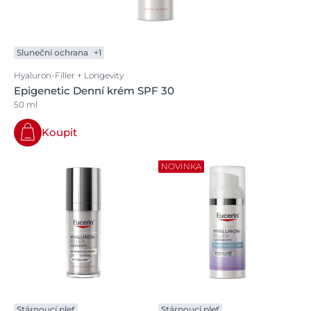
Sluneční ochrana
+1
Hyaluron-Filler + Longevity
Epigenetic Denní krém SPF 30
50 ml
Koupit
NOVINKA
Stárnoucí pleť
Stárnoucí pleť