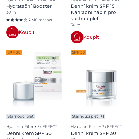
Hydratační Booster
Denní krém SPF 15
Náhradní náplň pro
30 ml
suchou pleť
4.4
18 recenzí
50 ml
Koupit
Koupit
SPF 30
SPF 30
Stárnoucí pleť
Stárnoucí pleť
+1
Hyaluron-Filler + 3x EFFECT
Hyaluron-Filler + 3x EFFECT
Denní krém SPF 30
Denní krém SPF 30