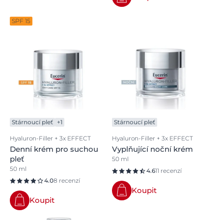
SPF 15
Stárnoucí pleť
+1
Stárnoucí pleť
Hyaluron-Filler + 3x EFFECT
Hyaluron-Filler + 3x EFFECT
Denní krém pro suchou
Vyplňující noční krém
pleť
50 ml
50 ml
4.6
11 recenzí
4.0
8 recenzí
Koupit
Koupit