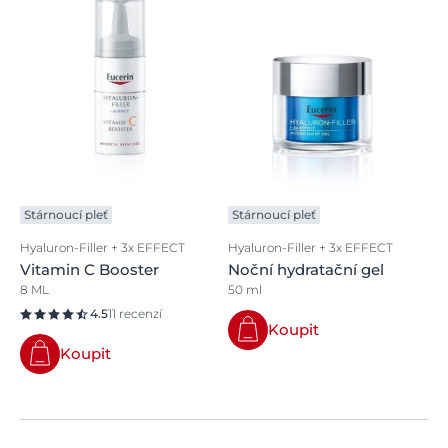
Stárnoucí pleť
Stárnoucí pleť
Hyaluron-Filler + 3x EFFECT
Hyaluron-Filler + 3x EFFECT
Vitamin C Booster
Noční hydratační gel
8 ML
50 ml
4.5
11 recenzí
Koupit
Koupit