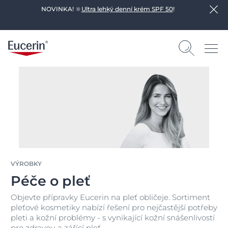
NOVINKA! 🔆
Ultra lehký denní krém SPF 50
!
VÝROBKY
Péče o pleť
Objevte přípravky Eucerin na pleť obličeje. Sortiment
pleťové kosmetiky nabízí řešení pro nejčastější potřeby
pleti a kožní problémy - s vynikající kožní snášenlivostí
pro zdravou a zářící pleť.