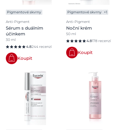
Pigmentové skvrny
Pigmentové skvrny
+1
Anti-Pigment
Anti-Pigment
Sérum s duálním
Noční krém
účinkem
50 ml
30 ml
4.8
178 recenzí
4.8
244 recenzí
Koupit
Koupit