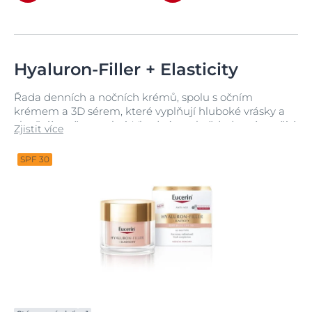
Hyaluron-Filler + Elasticity
Řada denních a nočních krémů, spolu s očním
krémem a 3D sérem, které vyplňují hluboké vrásky a
zlepšují pružnost pleti. Vhodné pro každodenní použití
Zjistit více
na zralou pleť, včetně citlivé pleti.
SPF 30