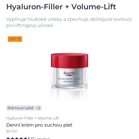
Hyaluron-Filler + Volume-Lift
Vyplňuje hluboké vrásky a zpevňuje obličejové kontury
pro liftingový účinek
SPF 15
Stárnoucí pleť
+2
Hyaluron-Filler + Volume-Lift
Denní krém pro suchou pleť
50 ml
5.0
2 recenzí