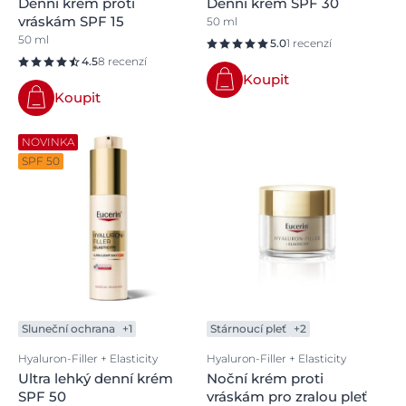
Denní krém proti
Denní krém SPF 30
vráskám SPF 15
50 ml
50 ml
5.0
1 recenzí
4.5
8 recenzí
Koupit
Koupit
NOVINKA
SPF 50
Sluneční ochrana
+1
Stárnoucí pleť
+2
Hyaluron-Filler + Elasticity
Hyaluron-Filler + Elasticity
Ultra lehký denní krém
Noční krém proti
SPF 50
vráskám pro zralou pleť