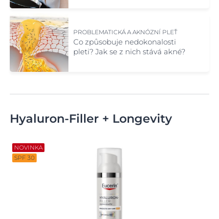
PROBLEMATICKÁ A AKNÓZNÍ PLEŤ
Co způsobuje nedokonalosti
pleti? Jak se z nich stává akné?
Hyaluron-Filler + Longevity
NOVINKA
SPF 30