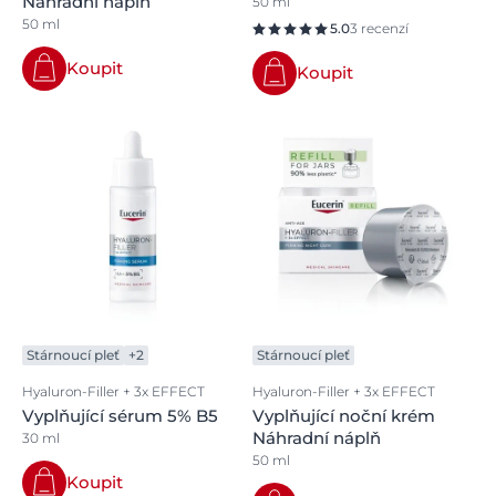
Náhradní náplň
50 ml
50 ml
5.0
3 recenzí
Koupit
Koupit
Stárnoucí pleť
+2
Stárnoucí pleť
Hyaluron-Filler + 3x EFFECT
Hyaluron-Filler + 3x EFFECT
Vyplňující sérum 5% B5
Vyplňující noční krém
Náhradní náplň
30 ml
50 ml
Koupit