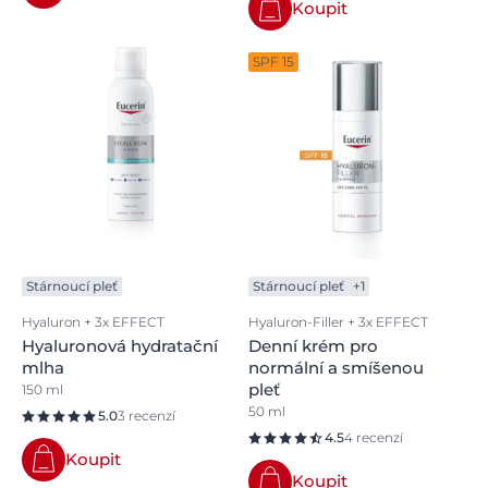
Koupit
SPF 15
Stárnoucí pleť
Stárnoucí pleť
+1
Hyaluron + 3x EFFECT
Hyaluron-Filler + 3x EFFECT
Hyaluronová hydratační
Denní krém pro
mlha
normální a smíšenou
pleť
150 ml
50 ml
5.0
3 recenzí
4.5
4 recenzí
Koupit
Koupit