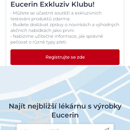
Eucerin Exkluziv Klubu!
• Můžete se účastnit soutěží a exkluzivních
testování produktů zdarma.
• Budete dostávat zprávy o novinkách a výhodných
akčních nabídkách jako první.
• Nabízíme užitečné informace, jak správně
pečovat o různé typy pleti.
Registrujte se zde
Najít nejbližší lékárnu s výrobky
Eucerin