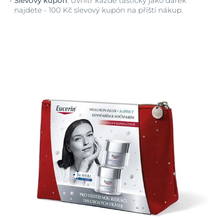
Slevový kupón
: Uvnitř každé taštičky jako dárek
najdete - 100 Kč slevový kupón na příští nákup.