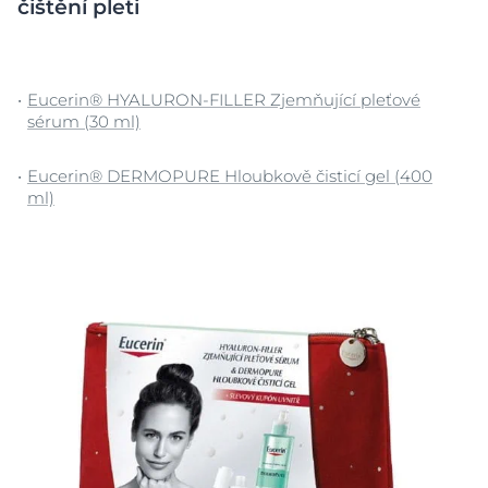
čištění pleti
Eucerin® HYALURON-FILLER Zjemňující pleťové
sérum (30 ml)
Eucerin® DERMOPURE Hloubkově čisticí gel (400
ml)