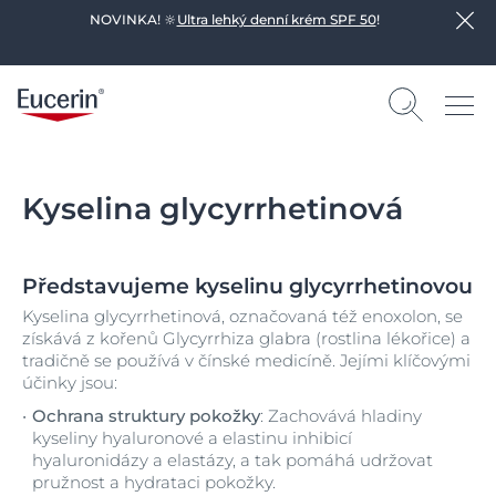
NOVINKA! 🔆
Ultra lehký denní krém SPF 50
!
Kyselina glycyrrhetinová
Představujeme kyselinu glycyrrhetinovou
Kyselina glycyrrhetinová, označovaná též enoxolon, se
získává z kořenů Glycyrrhiza glabra (rostlina lékořice) a
tradičně se používá v čínské medicíně. Jejími klíčovými
účinky jsou:
Ochrana struktury pokožky
: Zachovává hladiny
kyseliny hyaluronové a elastinu inhibicí
hyaluronidázy a elastázy, a tak pomáhá udržovat
pružnost a hydrataci pokožky.