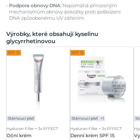
Podpora obnovy DNA
: Napomáhá přirozeným
mechanismům obnovy pokožky proti poškození
DNA způsobenému UV zářením.
Výrobky, které obsahují kyselinu
glycyrrhetinovou
SPF 15
SPF 15
Stárnoucí pleť
Stárnoucí pleť
+1
St
Hyaluron-Filler + 3x EFFECT
Hyaluron-Filler + 3x EFFECT
Hya
Oční krém
Denní krém SPF 15
Vy