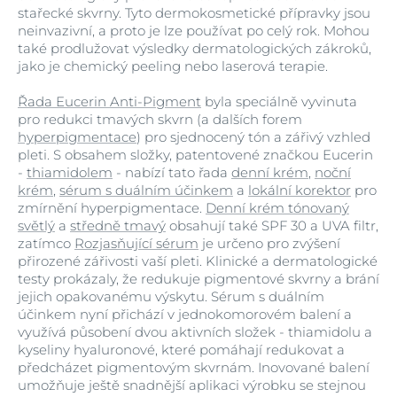
stařecké skvrny. Tyto dermokosmetické přípravky jsou
neinvazivní, a proto je lze používat po celý rok. Mohou
také prodlužovat výsledky dermatologických zákroků,
jako je chemický peeling nebo laserová terapie.
Řada Eucerin Anti-Pigment
byla speciálně vyvinuta
pro redukci tmavých skvrn (a dalších forem
hyperpigmentace
) pro sjednocený tón a zářivý vzhled
pleti. S obsahem složky, patentovené značkou Eucerin
-
thiamidolem
- nabízí tato řada
denní krém
,
noční
krém
,
sérum s duálním účinkem
a
lokální korektor
pro
zmírnění hyperpigmentace.
Denní krém tónovaný
světlý
a
středně tmavý
obsahují také SPF 30 a UVA filtr,
zatímco
Rozjasňující sérum
je určeno pro zvýšení
přirozené zářivosti vaší pleti. Klinické a dermatologické
testy prokázaly, že redukuje pigmentové skvrny a brání
jejich opakovanému výskytu. Sérum s duálním
účinkem nyní přichází v jednokomorovém balení a
využívá působení dvou aktivních složek - thiamidolu a
kyseliny hyaluronové, které pomáhají redukovat a
předcházet pigmentovým skvrnám. Inovované balení
umožňuje ještě snadnější aplikaci výrobku se stejnou