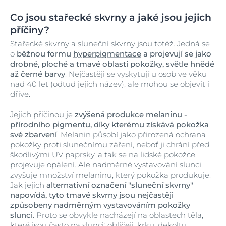
Co jsou stařecké skvrny a jaké jsou jejich
příčiny?
Stařecké skvrny a sluneční skvrny jsou totéž. Jedná se
o
běžnou formu
hyperpigmentace
a projevují se jako
drobné, ploché a tmavé oblasti pokožky, světle hnědé
až černé barvy
. Nejčastěji se vyskytují u osob ve věku
nad 40 let (odtud jejich název), ale mohou se objevit i
dříve.
Jejich příčinou je
zvýšená produkce melaninu -
přírodního pigmentu, díky kterému získává pokožka
své zbarvení
. Melanin působí jako přirozená ochrana
pokožky proti slunečnímu záření, neboť ji chrání před
škodlivými UV paprsky, a tak se na lidské pokožce
projevuje opálení. Ale nadměrné vystavování slunci
zvyšuje množství melaninu, který pokožka produkuje.
Jak jejich
alternativní označení
"sluneční skvrny"
napovídá, tyto tmavé skvrny jsou nejčastěji
způsobeny nadměrným vystavováním pokožky
slunci
. Proto se obvykle nacházejí na oblastech těla,
které jsou často na slunci: obličeji, krku, dekoltu,