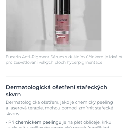
Eucerin Anti-Pigment Sérum s duálním účinkem je ideální
pro zesvětlování velkých ploch hyperpigmentace
Dermatologická ošetření stařeckých
skvrn
Dermatologická ošetření, jako je chemický peeling
a laserová terapie, mohou pomoci zmírnit stařecké
skvrny:
Při
chemickém peelingu
je na pleť obličeje, krku
a dekoltu aplikován chemický roztok (například