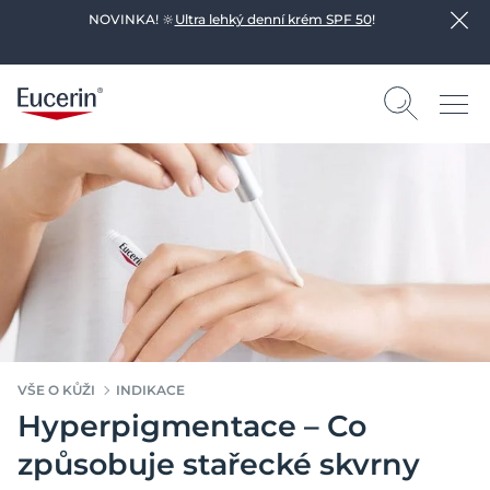
NOVINKA! 🔆
Ultra lehký denní krém SPF 50
!
VŠE O KŮŽI
INDIKACE
Hyperpigmentace – Co
způsobuje stařecké skvrny