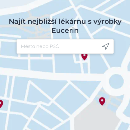
Najít nejbližší lékárnu s výrobky
Eucerin