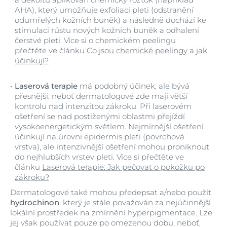
AHA), který umožňuje exfoliaci pleti (odstranění
odumřelých kožních buněk) a následně dochází ke
stimulaci růstu nových kožních buněk a odhalení
čerstvé pleti. Více si o chemickém peelingu
přečtěte ve článku
Co jsou chemické peelingy a jak
účinkují?
Laserová terapie
má podobný účinek, ale bývá
přesnější, neboť dermatologové zde mají větší
kontrolu nad intenzitou zákroku. Při laserovém
ošetření se nad postiženými oblastmi přejíždí
vysokoenergetickým světlem. Nejmírnější ošetření
účinkují na úrovni epidermis pleti (povrchová
vrstva), ale intenzivnější ošetření mohou proniknout
do nejhlubších vrstev pleti. Více si přečtěte ve
článku
Laserová terapie: Jak pečovat o pokožku po
zákroku?
Dermatologové také mohou předepsat a/nebo použít
hydrochinon
, který je stále považován za nejúčinnější
lokální prostředek na zmírnění hyperpigmentace. Lze
jej však používat pouze po omezenou dobu, neboť,