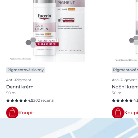
Pigmentové skvrny
Pigmentové 
Anti-Pigment
Anti-Pigment
Denní krém
Noční kré
50 ml
50 ml
4.9
202 recenzí
4.
Koupit
Koupi