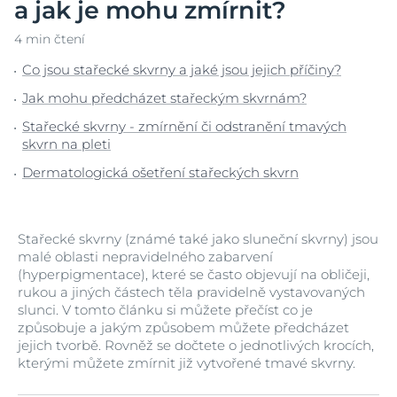
a jak je mohu zmírnit?
4 min čtení
Co jsou stařecké skvrny a jaké jsou jejich příčiny?
Jak mohu předcházet stařeckým skvrnám?
Stařecké skvrny - zmírnění či odstranění tmavých
skvrn na pleti
Dermatologická ošetření stařeckých skvrn
Stařecké skvrny (známé také jako sluneční skvrny) jsou
malé oblasti nepravidelného zabarvení
(hyperpigmentace), které se často objevují na obličeji,
rukou a jiných částech těla pravidelně vystavovaných
slunci. V tomto článku si můžete přečíst co je
způsobuje a jakým způsobem můžete předcházet
jejich tvorbě. Rovněž se dočtete o jednotlivých krocích,
kterými můžete zmírnit již vytvořené tmavé skvrny.