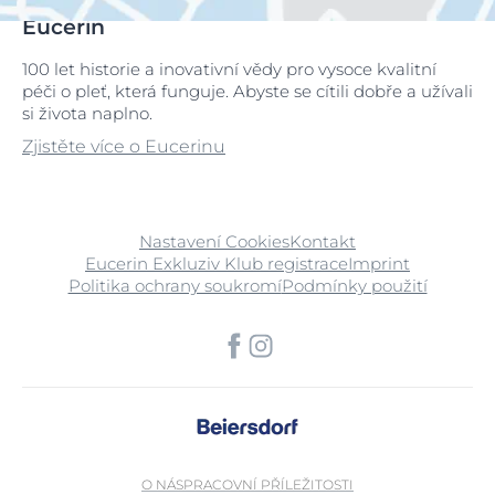
Eucerin
100 let historie a inovativní vědy pro vysoce kvalitní
péči o pleť, která funguje. Abyste se cítili dobře a užívali
si života naplno.
Zjistěte více o Eucerinu
Nastavení Cookies
Kontakt
Eucerin Exkluziv Klub registrace
Imprint
Politika ochrany soukromí
Podmínky použití
O NÁS
PRACOVNÍ PŘÍLEŽITOSTI