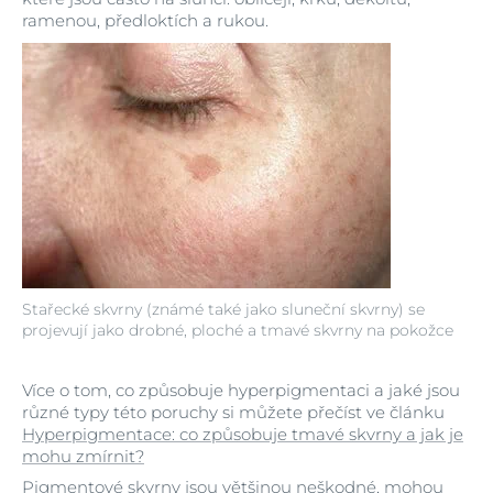
ramenou, předloktích a rukou.
Stařecké skvrny (známé také jako sluneční skvrny) se
projevují jako drobné, ploché a tmavé skvrny na pokožce
Více o tom, co způsobuje hyperpigmentaci a jaké jsou
různé typy této poruchy si můžete přečíst ve článku
Hyperpigmentace: co způsobuje tmavé skvrny a jak je
mohu zmírnit?
Pigmentové skvrny jsou většinou neškodné, mohou