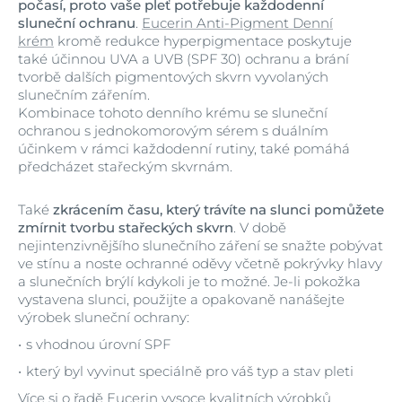
počasí, proto vaše pleť potřebuje každodenní
sluneční ochranu
.
Eucerin Anti-Pigment Denní
krém
kromě redukce hyperpigmentace poskytuje
také účinnou UVA a UVB (SPF 30) ochranu a brání
tvorbě dalších pigmentových skvrn vyvolaných
slunečním zářením.
Kombinace tohoto denního krému se sluneční
ochranou s jednokomorovým sérem s duálním
účinkem v rámci každodenní rutiny, také pomáhá
předcházet stařeckým skvrnám.
Také
zkrácením času, který trávíte na slunci pomůžete
zmírnit tvorbu stařeckých skvrn
. V době
nejintenzivnějšího slunečního záření se snažte pobývat
ve stínu a noste ochranné oděvy včetně pokrývky hlavy
a slunečních brýlí kdykoli je to možné. Je-li pokožka
vystavena slunci, použijte a opakovaně nanášejte
výrobek sluneční ochrany:
s vhodnou úrovní SPF
který byl vyvinut speciálně pro váš typ a stav pleti
Více si o řadě Eucerin vysoce kvalitních výrobků