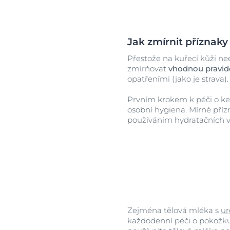
Jak zmírnit příznaky 
Přestože na kuřecí kůži neex
zmírňovat
vhodnou pravid
opatřeními (jako je strava).
Prvním krokem k péči o ke
osobní hygiena. Mírné pří
používáním hydratačních v
Zejména tělová mléka s
ur
každodenní péči o pokožku.