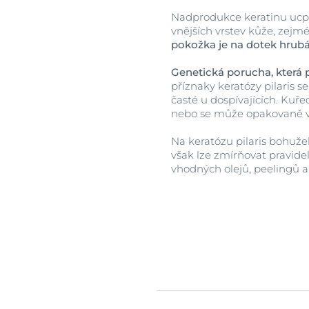
Nadprodukce keratinu ucpáv
vnějších vrstev kůže, zejmé
pokožka je na dotek hrubá 
Genetická porucha, která 
příznaky keratózy pilaris se
časté u dospívajících. Kuř
nebo se může opakovaně v
Na keratózu pilaris bohužel
však lze zmírňovat pravid
vhodných olejů, peelingů a