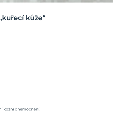
 „kuřecí kůže“
i
ní kožní onemocnění
.