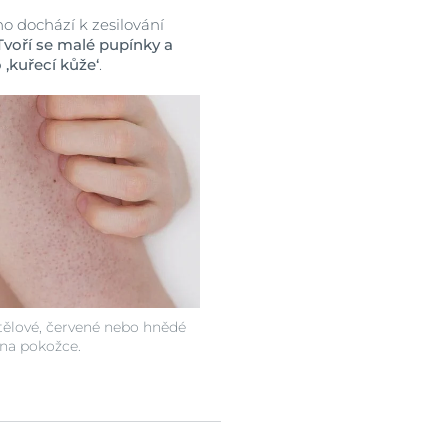
o dochází k zesilování
Tvoří se malé pupínky a
y
 ‚kuřecí kůže‘
.
ělové, červené nebo hnědé
 na pokožce.