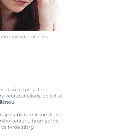
 může způsobovat stres
cí kůží trpí, se tato
a keratóza pilaris, objeví se
dičnou
.
uje stabilitu tělesné tkáně
ného keratinu hromadí ve
ve tvrdé zátky.