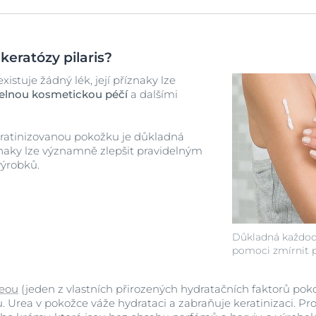
keratózy pilaris?
istuje žádný lék, její příznaky lze
elnou kosmetickou péčí
a dalšími
ratinizovanou pokožku je důkladná
znaky lze významně zlepšit pravidelným
ýrobků.
Důkladná každod
pomoci zmírnit p
eou
(jeden z vlastních přirozených hydratačních faktorů pok
 Urea v pokožce váže hydrataci a zabraňuje keratinizaci. Pro