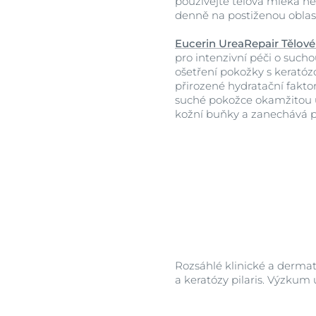
používejte tělová mléka ne
denně na postiženou oblast
Eucerin UreaRepair Tělov
pro intenzivní péči o such
ošetření pokožky s keratózo
přirozené hydratační faktor
suché pokožce okamžitou 
kožní buňky a zanechává 
Rozsáhlé klinické a dermat
a keratózy pilaris. Výzku