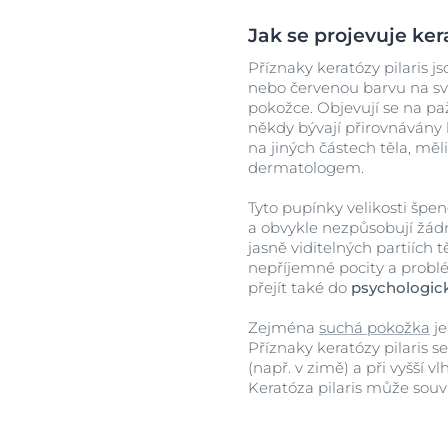
Jak se projevuje kera
Příznaky keratózy pilaris j
nebo červenou barvu na sv
pokožce. Objevují se na paž
někdy bývají přirovnávány k
na jiných částech těla, měl
dermatologem.
Tyto pupínky velikosti špe
a obvykle nezpůsobují žádn
jasně viditelných partiích 
nepříjemné pocity a probl
přejít také do
psychologick
Zejména
suchá pokožka
je
Příznaky keratózy pilaris s
(např. v zimě) a při vyšší vlh
Keratóza pilaris může souv