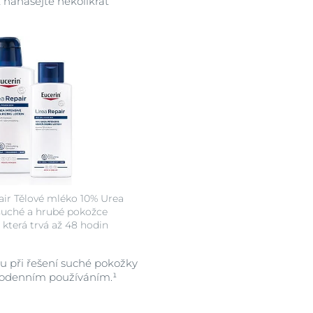
 nanášejte několikrát
ir Tělové mléko 10% Urea
suché a hrubé pokožce
 která trvá až 48 hodin
u při řešení suché pokožky
ždodenním používáním.
¹