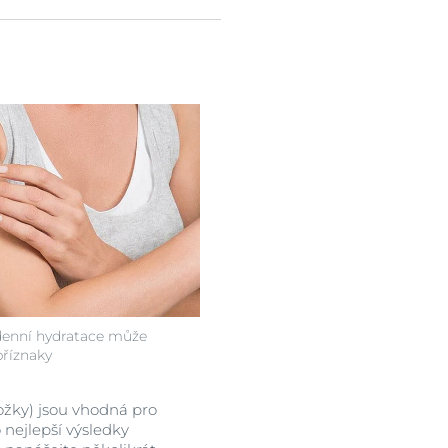
enní hydratace může
říznaky
ožky) jsou vhodná pro
 nejlepší výsledky