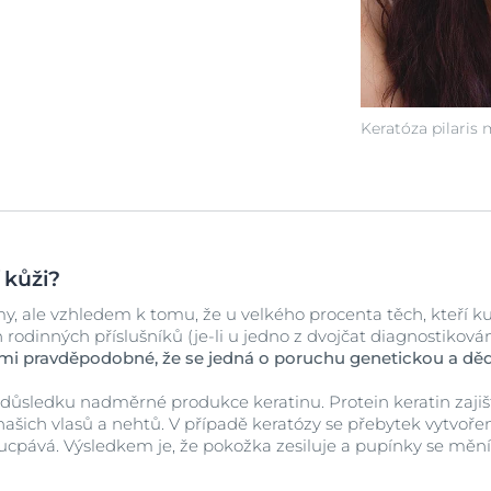
Keratóza pilaris
 kůži?
, ale vzhledem k tomu, že u velkého procenta těch, kteří kuře
 rodinných příslušníků (je-li u jedno z dvojčat diagnostikován
lmi pravděpodobné, že se jedná o poruchu genetickou a dě
v důsledku nadměrné produkce keratinu. Protein keratin zajišť
šich vlasů a nehtů. V případě keratózy se přebytek vytvoře
 ucpává. Výsledkem je, že pokožka zesiluje a pupínky se mění 