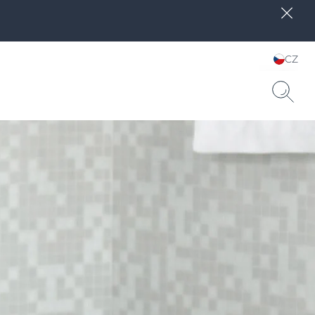
CZ
Zvolte jazyk & zemi