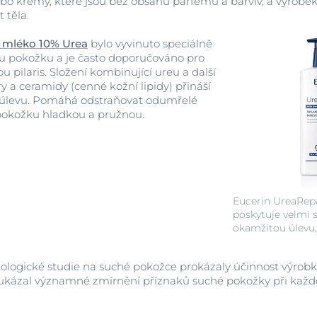
bo krémy, které jsou bez obsahu parfémů a barviv, a výrobek
 těla.
é mléko 10% Urea
bylo vyvinuto speciálně
ou pokožku a je často doporučováno pro
u pilaris. Složení kombinující ureu a další
y a ceramidy (cenné kožní lipidy) přináší
úlevu. Pomáhá odstraňovat odumřelé
pokožku hladkou a pružnou.
Eucerin UreaRepa
poskytuje velmi 
okamžitou úlevu,
ologické studie na suché pokožce prokázaly účinnost výrobk
m ukázal významné zmírnění příznaků suché pokožky při ka