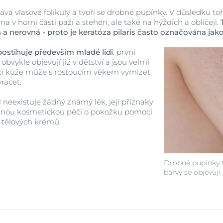
á vlasové folikuly a tvoří se drobné pupínky. V důsledku toh
na v horní části paží a stehen, ale také na hýždích a obličeji.
Zobrazit všechn
a nerovná - proto je keratóza pilaris často označována jako
produkty
postihuje především mladé lidi
: první
 obvykle objevují již v dětství a jsou velmi
ecí kůže může s rostoucím věkem vymizet,
racet.
 neexistuje žádný známý lék, její příznaky
elnou kosmetickou péčí o pokožku pomocí
 tělových krémů.
Drobné pupínky t
barvy se objevují