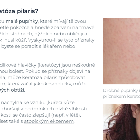
tóza pilaris?
sou
malé pupínky
, které mívají tělovou
ětlé pokožce a hnědé zbarvení na tmavé
ích, stehnech, hýždích nebo obličeji a
 ‚husí kůži‘. Vyskytnou-li se tyto příznaky
i byste se poradit s lékařem nebo
ndlíkové hlavičky (keratózy) jsou neškodné
ou bolest. Pokud se příznaky objeví na
těla, může keratóza pilaris způsobovat
ém, který začal jako kosmetický, může
ých obtíží
.
Drobné pupínky 
příznakem keratóz
 náchylná ke vzniku ‚kuřecí kůže‘.
e zhoršují v podmínkách nízké vlhkosti
kosti se často zlepšují (např. v létě).
iset také s
atopickým ekzémem
.