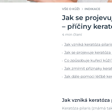
Výrobky a slož
Podrážděná pokožka
Podrážděná p
VŠE O KŮŽI
INDIKACE
Popraskaná kůže
Popraskaná k
Jak se projevu
Problematická pokožka hlavy
Popraskané rt
Obje
a vlasy
– příčiny kerat
Problematická
Sluneční ochrana
a vlasy
4 min čtení
Vše o kůži
Stárnoucí pleť
Jak vzniká keratóza pilari
Stárnoucí pleť
Suchá pokožk
Jak se projevuje keratóza 
Suchá pokožka
Co způsobuje kuřecí kůži
Suché rty
Jak zmírnit příznaky kerat
SPF 30
Jak dále pomoci léčbě ker
Jak vzniká keratóza p
Keratóza pilaris (známá také