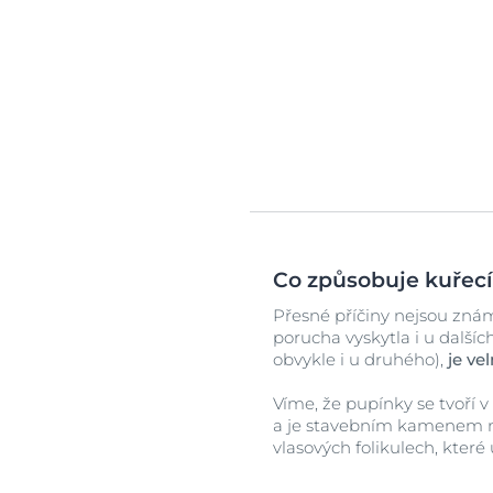
Co způsobuje kuřecí
Přesné příčiny nejsou známy
porucha vyskytla i u dalších
obvykle i u druhého),
je ve
Víme, že pupínky se tvoří 
a je stavebním kamenem na
vlasových folikulech, které