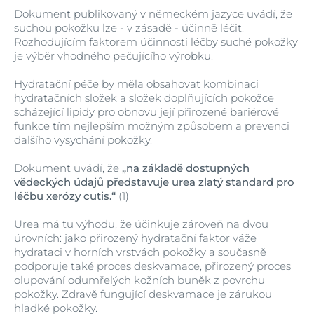
Dokument publikovaný v německém jazyce uvádí, že
suchou pokožku lze - v zásadě - účinně léčit.
Rozhodujícím faktorem účinnosti léčby suché pokožky
je výběr vhodného pečujícího výrobku.
Hydratační péče by měla obsahovat kombinaci
hydratačních složek a složek doplňujících pokožce
scházející lipidy pro obnovu její přirozené bariérové
funkce tím nejlepším možným způsobem a prevenci
dalšího vysychání pokožky.
Dokument uvádí, že
„na základě dostupných
vědeckých údajů představuje urea zlatý standard pro
léčbu xerózy cutis.“
(1)
Urea má tu výhodu, že účinkuje zároveň na dvou
úrovních: jako přirozený hydratační faktor váže
hydrataci v horních vrstvách pokožky a současně
podporuje také proces deskvamace, přirozený proces
olupování odumřelých kožních buněk z povrchu
pokožky. Zdravě fungující deskvamace je zárukou
hladké pokožky.