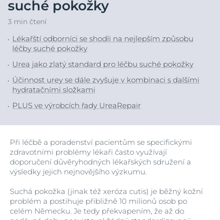
suché pokožky
3 min čtení
Lékařští odborníci se shodli na nejlepším způsobu
léčby suché pokožky
Urea jako zlatý standard pro léčbu suché pokožky
Účinnost urey se dále zvyšuje v kombinaci s dalšími
hydratačními složkami
PLUS ve výrobcích řady UreaRepair
Při léčbě a poradenství pacientům se specifickými
zdravotními problémy lékaři často využívají
doporučení důvěryhodných lékařských sdružení a
výsledky jejich nejnovějšího výzkumu.
Suchá pokožka (jinak též xeróza cutis) je běžný kožní
problém a postihuje přibližně 10 milionů osob po
celém Německu. Je tedy překvapením, že až do