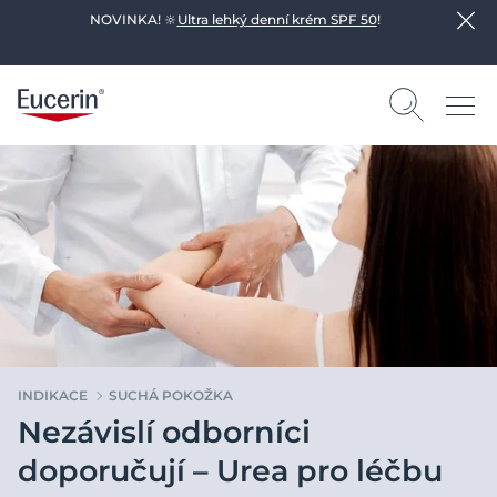
NOVINKA! 🔆
Ultra lehký denní krém SPF 50
!
INDIKACE
SUCHÁ POKOŽKA
Nezávislí odborníci
doporučují – Urea pro léčbu