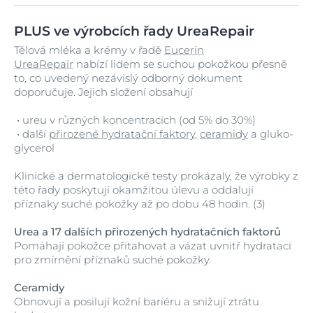
PLUS ve výrobcích řady UreaRepair
Tělová mléka a krémy v řadě
Eucerin
UreaRepair
nabízí lidem se suchou pokožkou přesně
to, co uvedený nezávislý odborný dokument
doporučuje. Jejich složení obsahují
• ureu v různých koncentracích (od 5% do 30%)
• další
přirozené hydratační faktory
,
ceramidy
a gluko-
glycerol
Klinické a dermatologické testy prokázaly, že výrobky z
této řady poskytují okamžitou úlevu a oddalují
příznaky suché pokožky až po dobu 48 hodin. (3)
Urea a 17 dalších přirozených hydratačních faktorů
Pomáhají pokožce přitahovat a vázat uvnitř hydrataci
pro zmírnění příznaků suché pokožky.
Ceramidy
Obnovují a posilují kožní bariéru a snižují ztrátu