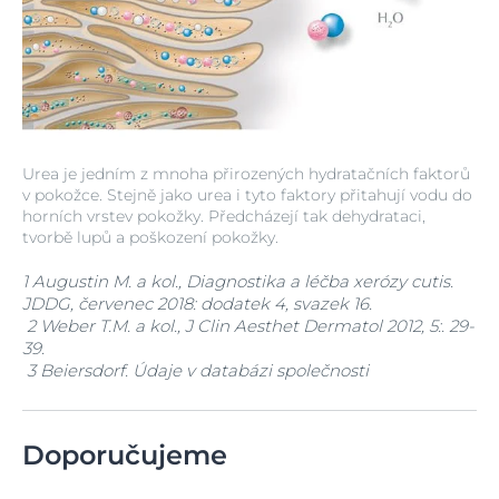
Urea je jedním z mnoha přirozených hydratačních faktorů
v pokožce. Stejně jako urea i tyto faktory přitahují vodu do
horních vrstev pokožky. Předcházejí tak dehydrataci,
tvorbě lupů a poškození pokožky.
1 Augustin M. a kol., Diagnostika a léčba xerózy cutis.
JDDG, červenec 2018: dodatek 4, svazek 16.
2 Weber T.M. a kol., J Clin Aesthet Dermatol 2012, 5:. 29-
39.
3 Beiersdorf. Údaje v databázi společnosti
Doporučujeme