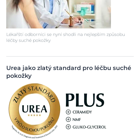
Lékařští odborníci se nyní shodli na nejlepším způsobu
léčby suché pokožky
Urea jako zlatý standard pro léčbu suché
pokožky