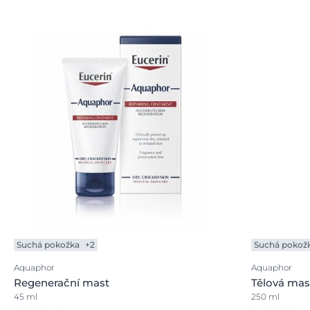
Suchá pokožka
+2
Suchá pokož
Aquaphor
Aquaphor
Regenerační mast
Tělová mast
45 ml
250 ml