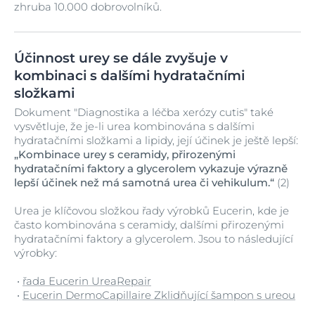
zhruba 10.000 dobrovolníků.
Účinnost urey se dále zvyšuje v
kombinaci s dalšími hydratačními
složkami
Dokument "Diagnostika a léčba xerózy cutis" také
vysvětluje, že je-li urea kombinována s dalšími
hydratačními složkami a lipidy, její účinek je ještě lepší:
„Kombinace urey s ceramidy, přirozenými
hydratačními faktory a glycerolem vykazuje výrazně
lepší účinek než má samotná urea či vehikulum.“
(2)
Urea je klíčovou složkou řady výrobků Eucerin, kde je
často kombinována s ceramidy, dalšími přirozenými
hydratačními faktory a glycerolem. Jsou to následující
výrobky:
•
řada Eucerin UreaRepair
•
Eucerin DermoCapillaire Zklidňující šampon s ureou