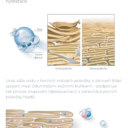
hydratace.
Urea váže vodu v horních vrstvách pokožky a zároveň štěpí
spojení mezi odumřelými kožními buňkami - podporuje
tak proces olupování (deskavamaci) a zanechává povrch
pokožky hladší.