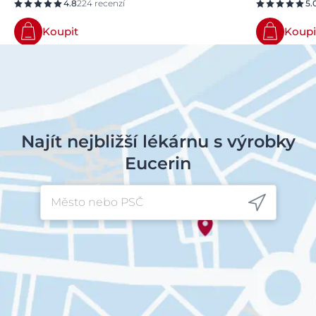
4.8
224 recenzí
5.
Koupit
Koupi
Najít nejbližší lékárnu s výrobky
Eucerin