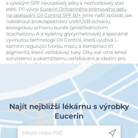
s vysokým SPF neucpávaly póry a nezhoršovaly stav
pleti. Při vývoji
Eucerin Ochranného krémového gelu
na opalování Oil Control SPF 50+
jsme našli způsob, jak
nabídnout širokospektrální UVA/UVB ochranu,
biologickou ochranu buněk (prostřednictvím
licochalconu A a kyseliny glycyrrhetinové) a speciálně
vyvinutou technologii Oil Control, která využívá L-
karnitin regulující tvorbu mazu a kombinaci tří
pigmentů, které vstřebávají tuky. Díky své ultra lehké
konzistenci a okamžitému vstřebávání je ideální pro
speciální potřeby mastné a aknózní pleti."
Najít nejbližší lékárnu s výrobky
Eucerin