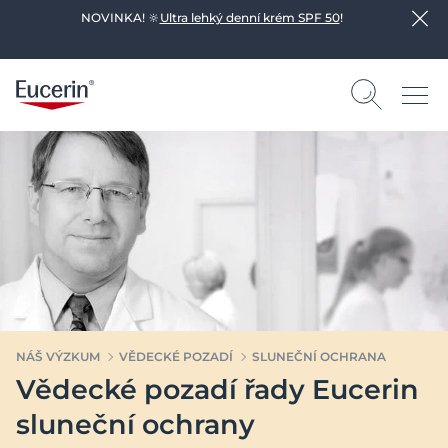
NOVINKA! 🔆
Ultra lehký denní krém SPF 50
!
NÁŠ VÝZKUM
VĚDECKÉ POZADÍ
SLUNEČNÍ OCHRANA
Vědecké pozadí řady Eucerin
sluneční ochrany