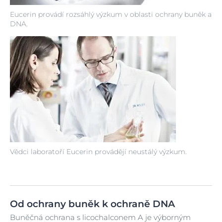
Eucerin provádí rozsáhlý výzkum v oblasti ochrany buněk a
DNA.
Vědci laboratoří Eucerin provádějí neustálý výzkum.
Od ochrany buněk k ochraně DNA
Buněčná ochrana s licochalconem A je výborným