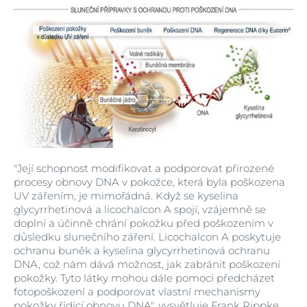
"Její schopnost modifikovat a podporovat přirozené
procesy obnovy DNA v pokožce, která byla poškozena
UV zářením, je mimořádná. Když se kyselina
glycyrrhetinová a licochalcon A spojí, vzájemně se
doplní a účinně chrání pokožku před poškozením v
důsledku slunečního záření. Licochalcon A poskytuje
ochranu buněk a kyselina glycyrrhetinová ochranu
DNA, což nám dává možnost, jak zabránit poškození
pokožky. Tyto látky mohou dále pomoci předcházet
fotopoškození a podporovat vlastní mechanismy
pokožky řídící obnovu DNA", vysvětluje Frank Rippke.