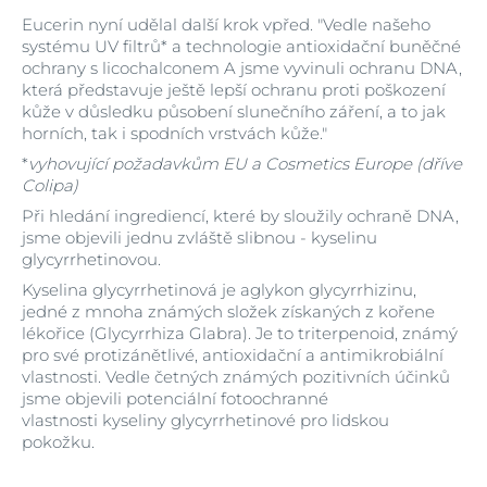
Eucerin nyní udělal další krok vpřed. "Vedle našeho
systému UV filtrů* a technologie antioxidační buněčné
ochrany s licochalconem A jsme vyvinuli ochranu DNA,
která představuje ještě lepší ochranu proti poškození
kůže v důsledku působení slunečního záření, a to jak
horních, tak i spodních vrstvách kůže."
*
vyhovující požadavkům EU a Cosmetics Europe (dříve
Colipa)
Při hledání ingrediencí, které by sloužily ochraně DNA,
jsme objevili jednu zvláště slibnou - kyselinu
glycyrrhetinovou.
Kyselina glycyrrhetinová je aglykon glycyrrhizinu,
jedné z mnoha známých složek získaných z kořene
lékořice (Glycyrrhiza Glabra). Je to triterpenoid, známý
pro své protizánětlivé, antioxidační a antimikrobiální
vlastnosti. Vedle četných známých pozitivních účinků
jsme objevili potenciální fotoochranné
vlastnosti kyseliny glycyrrhetinové pro lidskou
pokožku.