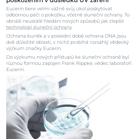
poškozením v důsledku UV záření
Eucerin bere velmi vážně svůj úkol poskytovat
odbornou péči o pokožku, včetně sluneční ochrany. To
obnáší neustálé hledání nových způsobů jak zlepšit
technologii sluneční ochrany
.
Ochrana buněk a v poslední době ochrana DNA jsou
dvě důležité oblasti, v nichž probíhá rozsáhlý vědecký
výzkum značky Eucerin.
Do výzkumu nových přístupů ke sluneční ochraně byl
různou formou zapojen Frank Rippke, vědec laboratoří
Eucerin.