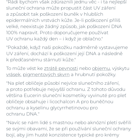
"Rádi bychom však zdůraznili jednu věc - i ta nejlepší
sluneční ochrana může propustit část UV záření
a způsobit tak poškození buněk v hlubších
epidermálních vrstvách kůže. Je-li poškození příliš
velké, neexistuje žádný způsob, jak poškození DNA
100% napravit. Proto doporučujeme používat
UV ochranu každý den – i když je oblačno."
"Pokaždé, když naši pokožku nadměrně vystavujeme
UV záření, dochází k poškození její DNA a následně
k předčasnému stárnutí kůže."
To může vést ke
ztrátě pevnosti
nebo
objemu
, výskytu
vrásek
,
pigmentových skvrn
a hrubnutí pokožky.
"Na pleť obličeje působí nejvíce slunečního záření,
a proto potřebuje nejvyšší ochranu. Z tohoto důvodu
většina Eucerin sluneční kosmetiky vyvinuté pro pleť
obličeje obsahuje i licochalcon A pro buněčnou
ochranu a kyselinu glycyrrhetinovou pro
ochranu DNA."
"Navíc se nám lidé s mastnou nebo aknózní pletí svěřili
se svými obavami, že se při používání sluneční ochrany
bojí, aby jim husté konzistence typické pro krémy