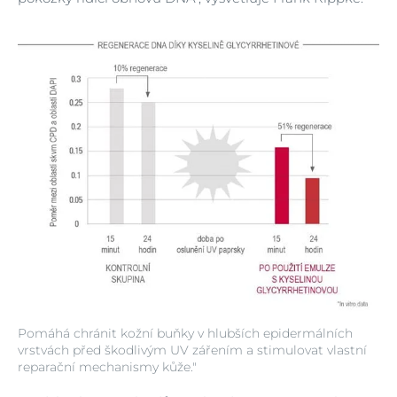
Pomáhá chránit kožní buňky v hlubších epidermálních
vrstvách před škodlivým UV zářením a stimulovat vlastní
reparační mechanismy kůže."