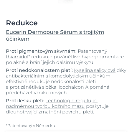
Redukce
Eucerin Dermopure Sérum s trojitým
účinkem
Proti pigmentovým skvrnám:
Patentovaný
thiamidol
* redukuje pozánětlivé hyperpigmentace
po akné a brání jejich dalšímu výskytu.
Proti nedokonalostem pleti:
Kyselina salicylová
díky
antibakteriálním a komedolytickým účinkům
efektivně redukuje nedokonalosti pleti
a protizánětlivá složka
licochalcon A
pomáhá
předcházet vzniku nových.
Proti lesku pleti:
Technologie regulující
nadměrnou tvorbu kožního mazu
poskytuje
dlouhotrvající zmatnění povrchu pleti.
*Patentovaný v Německu.