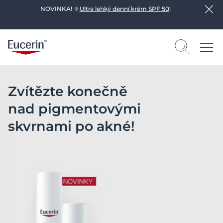
NOVINKA! 🔆
Ultra lehký denní krém SPF 50
!
Zvítězte konečně
nad pigmentovými
skvrnami po akné!