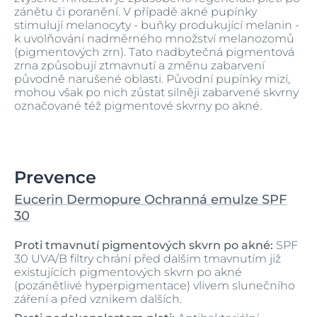
zánětu či poranění. V případě akné pupínky
stimulují melanocyty - buňky produkující melanin -
k uvolňování nadměrného množství melanozomů
(pigmentových zrn). Tato nadbytečná pigmentová
zrna způsobují ztmavnutí a změnu zabarvení
původně narušené oblasti. Původní pupínky mizí,
mohou však po nich zůstat silněji zabarvené skvrny
označované též pigmentové skvrny po akné.
Prevence
Eucerin Dermopure Ochranná emulze SPF
30
Proti tmavnutí pigmentových skvrn po akné:
SPF
30 UVA/B filtry chrání před dalším tmavnutím již
existujících pigmentových skvrn po akné
(pozánětlivé hyperpigmentace) vlivem slunečního
záření a před vznikem dalších.