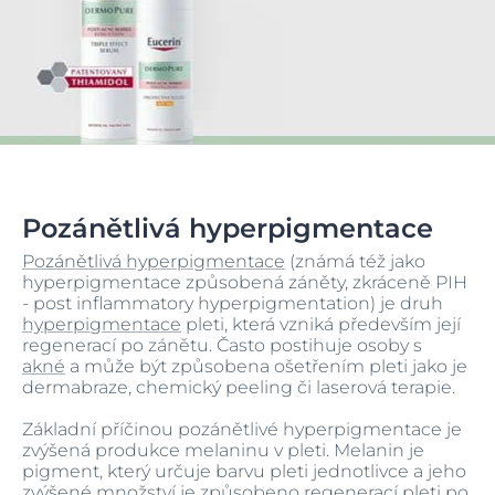
Pozánětlivá hyperpigmentace
Pozánětlivá hyperpigmentace
(známá též jako
hyperpigmentace způsobená záněty, zkráceně PIH
- post inflammatory hyperpigmentation) je druh
hyperpigmentace
pleti, která vzniká především její
regenerací po zánětu. Často postihuje osoby s
akné
a může být způsobena ošetřením pleti jako je
dermabraze, chemický peeling či laserová terapie.
Základní příčinou pozánětlivé hyperpigmentace je
zvýšená produkce melaninu v pleti. Melanin je
pigment, který určuje barvu pleti jednotlivce a jeho
zvýšené množství je způsobeno regenerací pleti po