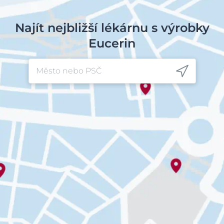
Najít nejbližší lékárnu s výrobky
Eucerin