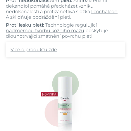
Proti nedokonalostem pleti:
Antibakteriální
dekandiol
pomáhá předcházet vzniku
nedokonalostí a protizánětlivá složka
licochalcon
A
zklidňuje podráždění pleti.
Proti lesku pleti:
Technologie regulující
nadměrnou tvorbu kožního mazu
poskytuje
dlouhotrvající zmatnění povrchu pleti.
Více o produktu zde