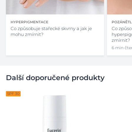
HYPERPIGMENTACE
POZÁNĚTL
Co způsobuje stařecké skvrny a jak je
Co způso
mohu zmírnit?
hyperpig
zmírnit?
6 min čte
Další doporučené produkty
SPF 30