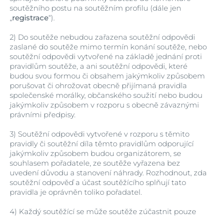
soutěžního postu na soutěžním profilu (dále jen
„
registrace
“).
2)
Do soutěže nebudou zařazena soutěžní odpovědi
zaslané do soutěže mimo termín konání soutěže, nebo
soutěžní odpovědi vytvořené na základě jednání proti
pravidlům soutěže, a ani soutěžní odpovědi, které
budou svou formou či obsahem jakýmkoliv způsobem
porušovat či ohrožovat obecně přijímaná pravidla
společenské morálky, občanského soužití nebo budou
jakýmkoliv způsobem v rozporu s obecně závaznými
právními předpisy.
3)
Soutěžní odpovědi vytvořené v rozporu s těmito
pravidly či soutěžní díla těmto pravidlům odporující
jakýmkoliv způsobem budou organizátorem, se
souhlasem pořadatele, ze soutěže vyřazena bez
uvedení důvodu a stanovení náhrady. Rozhodnout, zda
soutěžní odpověď a účast soutěžícího splňují tato
pravidla je oprávněn toliko pořadatel.
4)
Každý soutěžící se může soutěže zúčastnit pouze