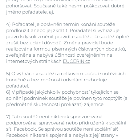
pohoršovat. Současně také nesmí poškozovat dobré
jméno pořadatele, aj.
4)
Pořadatel je oprávněn termín konání soutěže
prodloužit anebo jej zkrátit. Pořadatel si vyhrazuje
právo kdykoli změnit pravidla soutěže, či soutěž úplně
zrušit bez udání důvodů. Změna pravidel bude
realizována formou písemných číslovaných dodatků,
zveřejněna a nabývá účinnosti zveřejněním na
internetových stránkách
EUCERIN.cz
5)
O výhrách v soutěži a celkovém pořadí soutěžících
konečně a bez možnosti odvolání rozhoduje
pořadatel.
6)
V případě jakýchkoliv pochybností týkajících se
splnění podmínek soutěže je povinen tyto rozptýlit (a
předmětné skutečnosti prokázat) zájemce.
7)
Tato soutěž není nikterak sponzorovaná,
podporována, spravovaná nebo přidružená k sociální
síti Facebook. Se správou soutěže není sociální síť
Facebook nikterak spojená a nebyla z její strany v