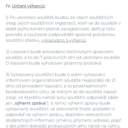
IV.
Určení výherců
:
1)
Po ukončení soutěže budou ze všech soutěžících
(resp. jejich soutěžních registrací), kteří se do soutěže v
době jejího konání platně zaregistrovali, splňují tato
pravidla a současně zodpověděli správně položenou
soutěžní otázku,
vylosováno 5 výherců
.
2)
Losování bude provedeno technickým správcem
soutěže, a to do 7 pracovních dní od ukončení soutěže.
O losování bude vyhotoven písemný protokol.
3)
Vylosovaný soutěžící bude o svém vylosování
informován organizátorem soutěže nejpozději do 21
dnů od provedení losování, a to prostřednictvím
facebookového účtu, se kterým se do soutěže zapojil
(resp. ze kterého nahrál svou soutěžní odpověď) (dále
jen „
výherní zpráva
“). V rámci výherní zprávy bude
vylosovaný soutěžící, ve stanovené lhůtě, požádán o
odpověď na výherní zprávu, doplnění relevantních
dodatečných informací (jméno, příjmení, adresa), popř.
o doručení dokladů prokazujících jeho nárok na výhru.