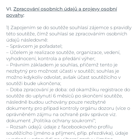
VI.
Zpracování osobních údajů a projevy osobní
povahy
:
1)
Zapojením se do soutěže souhlasí zájemce s pravidly
této soutěže, čímž souhlasí se zpracováním osobních
údajů následovně:
–
Správcem je pořadatel;
–
Účelem je realizace soutěže, organizace, vedení,
vyhodnocení, kontrola a předání výher;
–
Právním základem je souhlas, přičemž tento je
nezbytný pro možnost účasti v soutěži; souhlas je
možno kdykoliv odvolat, avšak účast soutěžícího v
soutěži bude ukončena;
–
Doba zpracování je doba: od okamžiku registrace do
soutěže do uplynutí 6 měsíců po skončení soutěže,
následně budou uchovány pouze nezbytné
dokumenty pro případ kontroly orgánu dozoru (více o
oprávněném zájmu na ochraně práv správce viz.
dokument „Politika ochrany soukromí“;
–
Rozsah údajů: údaje z facebookového profilu
soutěžícího (jméno a příjmení, příp. přezdívka), údaje