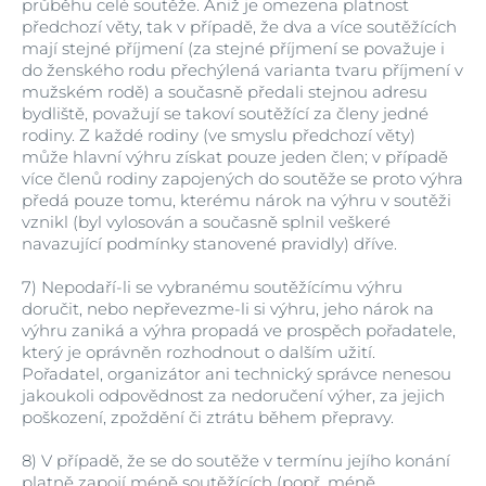
průběhu celé soutěže. Aniž je omezena platnost
předchozí věty, tak v případě, že dva a více soutěžících
mají stejné příjmení (za stejné příjmení se považuje i
do ženského rodu přechýlená varianta tvaru příjmení v
mužském rodě) a současně předali stejnou adresu
bydliště, považují se takoví soutěžící za členy jedné
rodiny. Z každé rodiny (ve smyslu předchozí věty)
může hlavní výhru získat pouze jeden člen; v případě
více členů rodiny zapojených do soutěže se proto výhra
předá pouze tomu, kterému nárok na výhru v soutěži
vznikl (byl vylosován a současně splnil veškeré
navazující podmínky stanovené pravidly) dříve.
7)
Nepodaří-li se vybranému soutěžícímu výhru
doručit, nebo nepřevezme-li si výhru, jeho nárok na
výhru zaniká a výhra propadá ve prospěch pořadatele,
který je oprávněn rozhodnout o dalším užití.
Pořadatel, organizátor ani technický správce nenesou
jakoukoli odpovědnost za nedoručení výher, za jejich
poškození, zpoždění či ztrátu během přepravy.
8)
V případě, že se do soutěže v termínu jejího konání
platně zapojí méně soutěžících (popř. méně