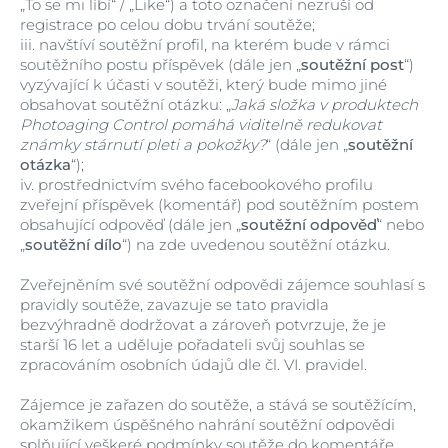
„To se mi líbí“ / „Like“) a toto označení nezruší od
registrace po celou dobu trvání soutěže;
iii.
navštíví soutěžní profil, na kterém bude v rámci
soutěžního postu příspěvek (dále jen „
soutěžní post
“)
vyzývající k účasti v soutěži, který bude mimo jiné
obsahovat soutěžní otázku: „
Jaká složka v produktech
Photoaging Control pomáhá viditelně redukovat
známky stárnutí pleti a pokožky?
“ (dále jen „
soutěžní
otázka
“);
iv.
prostřednictvím svého facebookového profilu
zveřejní příspěvek (komentář) pod soutěžním postem
obsahující odpověď (dále jen „
soutěžní odpověď
“ nebo
„
soutěžní dílo
“) na zde uvedenou soutěžní otázku.
Zveřejněním své soutěžní odpovědi zájemce souhlasí s
pravidly soutěže, zavazuje se tato pravidla
bezvýhradně dodržovat a zároveň potvrzuje, že je
starší 16 let a uděluje pořadateli svůj souhlas se
zpracováním osobních údajů dle čl. VI. pravidel.
Zájemce je zařazen do soutěže, a stává se soutěžícím,
okamžikem úspěšného nahrání soutěžní odpovědi
splňující veškeré podmínky soutěže do komentáře