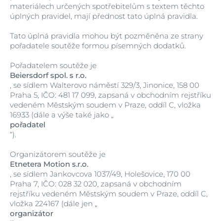
materiálech určených spotřebitelům s textem těchto
úplných pravidel, mají přednost tato úplná pravidla.
Tato úplná pravidla mohou být pozměněna ze strany
pořadatele soutěže formou písemných dodatků.
Pořadatelem soutěže je
Beiersdorf spol. s r.o.
, se sídlem Walterovo náměstí 329/3, Jinonice, 158 00
Praha 5, IČO: 481 17 099, zapsaná v obchodním rejstříku
vedeném Městským soudem v Praze, oddíl C, vložka
16933 (dále a výše také jako „
pořadatel
“).
Organizátorem soutěže je
Etnetera Motion s.r.o.
, se sídlem Jankovcova 1037/49, Holešovice, 170 00
Praha 7, IČO: 028 32 020, zapsaná v obchodním
rejstříku vedeném Městským soudem v Praze, oddíl C,
vložka 224167 (dále jen „
organizátor