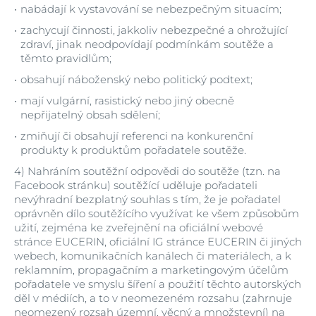
nabádají k vystavování se nebezpečným situacím;
zachycují činnosti, jakkoliv nebezpečné a ohrožující
zdraví, jinak neodpovídají podmínkám soutěže a
těmto pravidlům;
obsahují náboženský nebo politický podtext;
mají vulgární, rasistický nebo jiný obecně
nepřijatelný obsah sdělení;
zmiňují či obsahují referenci na konkurenční
produkty k produktům pořadatele soutěže.
4)
Nahráním soutěžní odpovědi do soutěže (tzn. na
Facebook stránku) soutěžící uděluje pořadateli
nevýhradní bezplatný souhlas s tím, že je pořadatel
oprávněn dílo soutěžícího využívat ke všem způsobům
užití, zejména ke zveřejnění na oficiální webové
stránce EUCERIN, oficiální IG stránce EUCERIN či jiných
webech, komunikačních kanálech či materiálech, a k
reklamním, propagačním a marketingovým účelům
pořadatele ve smyslu šíření a použití těchto autorských
děl v médiích, a to v neomezeném rozsahu (zahrnuje
neomezený rozsah územní, věcný a množstevní) na