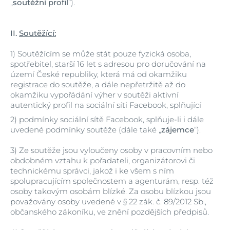
„
soutěžní profil
“).
II.
Soutěžící:
1)
Soutěžícím se může stát pouze fyzická osoba,
spotřebitel, starší 16 let s adresou pro doručování na
území České republiky, která má od okamžiku
registrace do soutěže, a dále nepřetržitě až do
okamžiku vypořádání výher v soutěži aktivní
autentický profil na sociální síti Facebook, splňující
2)
podmínky sociální sítě Facebook, splňuje-li i dále
uvedené podmínky soutěže (dále také „
zájemce
“).
3)
Ze soutěže jsou vyloučeny osoby v pracovním nebo
obdobném vztahu k pořadateli, organizátorovi či
technickému správci, jakož i ke všem s ním
spolupracujícím společnostem a agenturám, resp. též
osoby takovým osobám blízké. Za osobu blízkou jsou
považovány osoby uvedené v § 22 zák. č. 89/2012 Sb.,
občanského zákoníku, ve znění pozdějších předpisů.