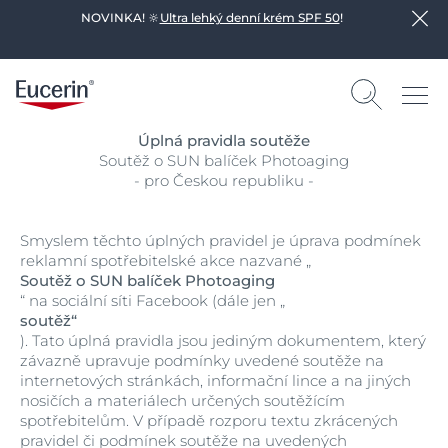
NOVINKA! 🔆
Ultra lehký denní krém SPF 50
!
Úplná pravidla soutěže
Soutěž o SUN balíček Photoaging
- pro Českou republiku
-
Smyslem těchto úplných pravidel je úprava podmínek
reklamní spotřebitelské akce nazvané „
Soutěž o SUN balíček Photoaging
“ na sociální síti Facebook (dále jen „
soutěž“
). Tato úplná pravidla jsou jediným dokumentem, který
závazně upravuje podmínky uvedené soutěže na
internetových stránkách, informační lince a na jiných
nosičích a materiálech určených soutěžícím
spotřebitelům. V případě rozporu textu zkrácených
pravidel či podmínek soutěže na uvedených