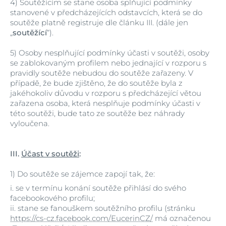
4)
Soutěžícím se stane osoba splňující podmínky
stanovené v předcházejících odstavcích, která se do
soutěže platně registruje dle článku III. (dále jen
„
soutěžící
“).
5)
Osoby nesplňující podmínky účasti v soutěži, osoby
se zablokovaným profilem nebo jednající v rozporu s
pravidly soutěže nebudou do soutěže zařazeny. V
případě, že bude zjištěno, že do soutěže byla z
jakéhokoliv důvodu v rozporu s předcházející větou
zařazena osoba, která nesplňuje podmínky účasti v
této soutěži, bude tato ze soutěže bez náhrady
vyloučena.
III.
Účast v soutěži
:
1)
Do soutěže se zájemce zapojí tak, že:
i.
se v termínu konání soutěže přihlásí do svého
facebookového profilu;
ii.
stane se fanouškem soutěžního profilu (stránku
https://cs-cz.facebook.com/EucerinCZ/
má označenou