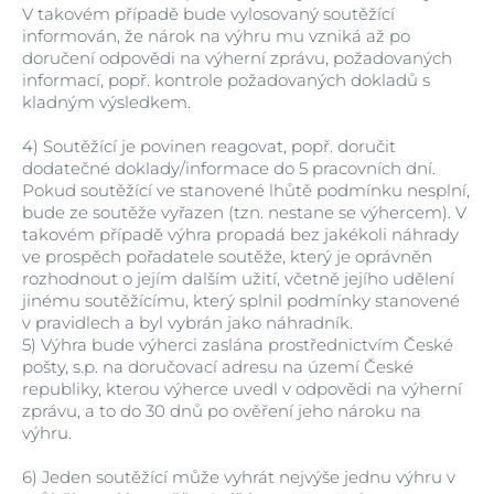
V takovém případě bude vylosovaný soutěžící
informován, že nárok na výhru mu vzniká až po
doručení odpovědi na výherní zprávu, požadovaných
informací, popř. kontrole požadovaných dokladů s
kladným výsledkem.
4)
Soutěžící je povinen reagovat, popř. doručit
dodatečné doklady/informace do 5 pracovních dní.
Pokud soutěžící ve stanovené lhůtě podmínku nesplní,
bude ze soutěže vyřazen (tzn. nestane se výhercem). V
takovém případě výhra propadá bez jakékoli náhrady
ve prospěch pořadatele soutěže, který je oprávněn
rozhodnout o jejím dalším užití, včetně jejího udělení
jinému soutěžícímu, který splnil podmínky stanovené
v pravidlech a byl vybrán jako náhradník.
5)
Výhra bude výherci zaslána prostřednictvím České
pošty, s.p. na doručovací adresu na území České
republiky, kterou výherce uvedl v odpovědi na výherní
zprávu, a to do 30 dnů po ověření jeho nároku na
výhru.
6)
Jeden soutěžící může vyhrát nejvýše jednu výhru v