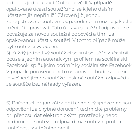
jednou s jednou soutěžní odpovědí. V případě
opakované účasti soutěžícího, se k jeho dalším
účastem již nepřihlíží. Zároveň již jednou
zaregistrované soutěžní odpovědi není možné jakkoliv
měnit či upravovat. Tato úprava soutěžní odpovědi se
považuje za novou soutěžní odpověď a tím i za
opakovanou účast v soutěži. V tomto případě může
být soutěžící vyloučen.
5)
Každý jednotlivý soutěžící se smí soutěže zúčastnit
pouze s jedním autentickým profilem na sociální síti
Facebook, splňujícím podmínky sociální sítě Facebook.
V případě porušení tohoto ustanovení bude soutěžící
(a veškeré jím do soutěže zaslané soutěžní odpovědi)
ze soutěže bez náhrady vyřazen.
6)
Pořadatel, organizátor ani technický správce nejsou
odpovědní za chybné doručení, technické problémy
při přenosu dat elektronickými prostředky nebo
nedoručení soutěžní odpovědi na soutěžní profil, či
funkčnost soutěžního profilu.