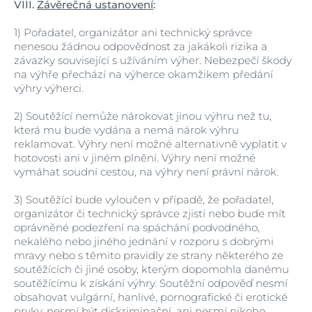
VIII.
Závěrečná ustanovení
:
1)
Pořadatel, organizátor ani technický správce
nenesou žádnou odpovědnost za jakákoli rizika a
závazky související s užíváním výher. Nebezpečí škody
na výhře přechází na výherce okamžikem předání
výhry výherci.
2)
Soutěžící nemůže nárokovat jinou výhru než tu,
která mu bude vydána a nemá nárok výhru
reklamovat. Výhry není možné alternativně vyplatit v
hotovosti ani v jiném plnění. Výhry není možné
vymáhat soudní cestou, na výhry není právní nárok.
3)
Soutěžící bude vyloučen v případě, že pořadatel,
organizátor či technický správce zjistí nebo bude mít
oprávněné podezření na spáchání podvodného,
nekalého nebo jiného jednání v rozporu s dobrými
mravy nebo s těmito pravidly ze strany některého ze
soutěžících či jiné osoby, kterým dopomohla danému
soutěžícímu k získání výhry. Soutěžní odpověď nesmí
obsahovat vulgární, hanlivé, pornografické či erotické
prvky, nesmí být diskriminační, ani nesmí nikoho