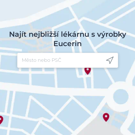
V Praze dne: 30. 5. 2022
Najít nejbližší lékárnu s výrobky
Eucerin