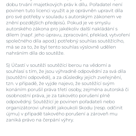
dobu trvání majetkových práv k dílu. Pořadatel není
povinen tuto licenci využít a je oprávněn upravit díla
pro své potřeby v souladu s autorským zákonem ve
znění pozdějších předpisů. Pokud je ve smyslu
autorského zákona pro jakékoliv další nakládání s
dílem (např. jeho úpravu, zpracování, překlad, vytvoření
společného díla apod.) potřebný souhlas soutěžícího,
má se za to, že byl tento souhlas výslovně udělen
nahráním díla do soutěže.
5)
Účastí v soutěži soutěžící berou na vědomí a
souhlasí s tím, že jsou výhradně odpovědní za svá díla
(soutěžní odpovědi), a za důsledky jejich zveřejnění,
tzn. v případě, že vyjde najevo, že soutěžící svým
konáním porušil práva třetí osoby, zejména autorská či
osobnostní práva, je za takovéto porušení plně
odpovědný. Soutěžící je povinen pořadateli nebo
organizátorovi uhradit jakoukoli škodu (resp. odčinit
újmu) v případě takového porušení a zároveň mu
zaniká právo na čerpání výhry.