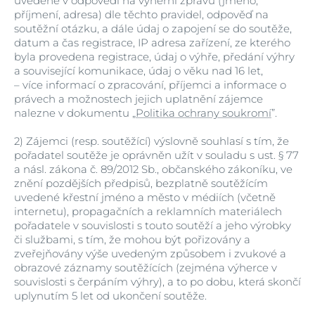
uvedené v odpovědi na výherní zprávu (jméno,
příjmení, adresa) dle těchto pravidel, odpověď na
soutěžní otázku, a dále údaj o zapojení se do soutěže,
datum a čas registrace, IP adresa zařízení, ze kterého
byla provedena registrace, údaj o výhře, předání výhry
a související komunikace, údaj o věku nad 16 let,
–
více informací o zpracování, příjemci a informace o
právech a možnostech jejich uplatnění zájemce
nalezne v dokumentu „
Politika ochrany soukromí
”.
2)
Zájemci (resp. soutěžící) výslovně souhlasí s tím, že
pořadatel soutěže je oprávněn užít v souladu s ust. § 77
a násl. zákona č. 89/2012 Sb., občanského zákoníku, ve
znění pozdějších předpisů, bezplatně soutěžícím
uvedené křestní jméno a město v médiích (včetně
internetu), propagačních a reklamních materiálech
pořadatele v souvislosti s touto soutěží a jeho výrobky
či službami, s tím, že mohou být pořizovány a
zveřejňovány výše uvedeným způsobem i zvukové a
obrazové záznamy soutěžících (zejména výherce v
souvislosti s čerpáním výhry), a to po dobu, která skončí
uplynutím 5 let od ukončení soutěže.