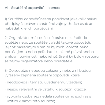
VII.
Soutěžní odpověď - licence
:
1)
Soutěžní odpověď nesmí porušovat jakékoliv právní
předpisy či právem chráněné zájmy třetích osob ani
nabádat k jejich porušování.
2)
Organizátor má současně právo nezařadit do
soutěže nebo ze soutěže vyřadit takové odpovědi,
jejichž následným šířením by mohl ohrozit nebo
porušit jemu nebo pořadateli uložené právní anebo
smluvní povinnosti nebo jehož šíření by bylo v rozporu
se zájmy organizátora nebo pořadatele.
3)
Do soutěže nebudou zařazeny nebo z ní budou
vyřazeny zejména soutěžní odpovědi, které:
neodpovídají tématu uvedenému v zadání;
nejsou relevantní ve vztahu k soutěžní otázce;
vytvořila osoba, jež nedala soutěžícímu souhlas s
užitím v rámci této soutěže;