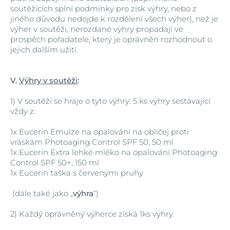
soutěžících splní podmínky pro zisk výhry, nebo z
jiného důvodu nedojde k rozdělení všech výher), než je
výher v soutěži, nerozdané výhry propadají ve
prospěch pořadatele, který je oprávněn rozhodnout o
jejich dalším užití.
V.
Výhry v soutěži
:
1)
V soutěži se hraje o tyto výhry: 5 ks výhry sestávající
vždy z:
1x Eucerin Emulze na opalování na obličej proti
vráskám Photoaging Control SPF 50, 50 ml
1x Eucerin Extra lehké mléko na opalování Photoaging
Control SPF 50+, 150 ml
1x Eucerin taška s červenými pruhy
(dále také jako „
výhra
“)
2)
Každý oprávněný výherce získá 1ks výhry.