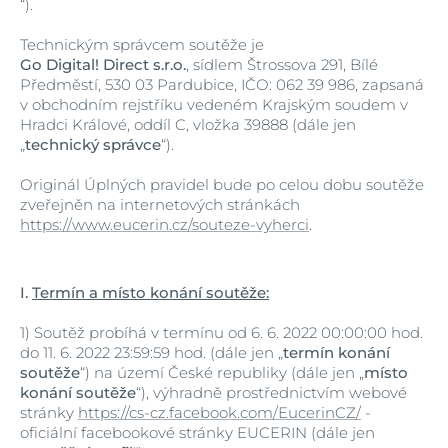
“).
Technickým správcem soutěže je
Go Digital! Direct s.r.o.
, sídlem Štrossova 291, Bílé
Předměstí, 530 03 Pardubice, IČO: 062 39 986, zapsaná
v obchodním rejstříku vedeném Krajským soudem v
Hradci Králové, oddíl C, vložka 39888 (dále jen
„
technický správce
“).
Originál Úplných pravidel bude po celou dobu soutěže
zveřejněn na internetových stránkách
https://www.eucerin.cz/souteze-vyherci
.
I.
Termín a místo konání soutěže:
1)
Soutěž probíhá v termínu od 6. 6. 2022 00:00:00 hod.
do 11. 6. 2022 23:59:59 hod. (dále jen „
termín konání
soutěže
“) na území České republiky (dále jen „
místo
konání soutěže
“), výhradně prostřednictvím webové
stránky
https://cs-cz.facebook.com/EucerinCZ/
-
oficiální facebookové stránky EUCERIN (dále jen