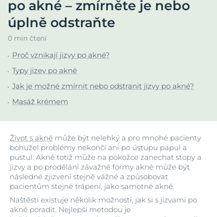
po akné – zmírněte je nebo
úplně odstraňte
0 min čtení
Proč vznikají jizvy po akné?
Typy jizev po akné
Jak je možné zmírnit nebo odstranit jizvy po akné?
Masáž krémem
Život s akné
může být nelehký a pro mnohé pacienty
bohužel problémy nekončí ani po ústupu papul a
pustul. Akné totiž může na pokožce zanechat stopy a
jizvy a po prodělání závažné formy akné může být
následné zjizvení stejně vážné a způsobovat
pacientům stejné trápení, jako samotné akné.
Naštěstí existuje několik možností, jak si s jizvami po
akné poradit. Nejlepší metodou je