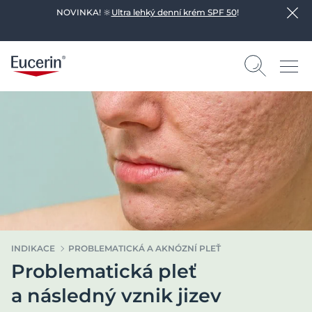
NOVINKA! 🔆
Ultra lehký denní krém SPF 50
!
INDIKACE
PROBLEMATICKÁ A AKNÓZNÍ PLEŤ
Problematická pleť
a následný vznik jizev