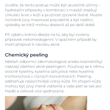
Uvidíte, že tento postup může být skutečně účinný –
hydratační přípravky v kombinaci s masáží zlepšují
cirkulaci krve v kůži a pružnost zjizvené tkáně. Musíte
nicméně jizvy masírovat pravidelně a být trpěliví,
výsledky se totiž mohou dostavit až po delší době.
Při výběru krémů dbejte na to, aby byl zvolený
přípravek nekomedogenní. V opačném případě by
mohl přispívat k návratu akné.
Chemický peeling
Někteří odborníci (dermatologové anebo kosmetičky)
nabízejí ošetření akné peelingem. Používají se k němu
ovocné kyseliny, kyselina salicylová nebo kyselina
trichloroctová v různých koncentracích. Peeling
odstraňuje nejsvrchnější vrstvy kůže. Po zhojení kůže
mohou být jizvy méně viditelné a vaše pleť se tak jeví
hladší a celkově více sjednocená.