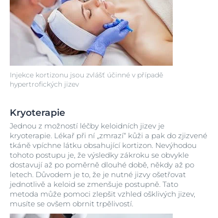
Injekce kortizonu jsou zvlášť účinné v případě
hypertrofických jizev
Kryoterapie
Jednou z možností léčby keloidních jizev je
kryoterapie. Lékař při ní „zmrazí“ kůži a pak do zjizvené
tkáně vpíchne látku obsahující kortizon. Nevýhodou
tohoto postupu je, že výsledky zákroku se obvykle
dostavují až po poměrně dlouhé době, někdy až po
letech. Důvodem je to, že je nutné jizvy ošetřovat
jednotlivě a keloid se zmenšuje postupně. Tato
metoda může pomoci zlepšit vzhled ošklivých jizev,
musíte se ovšem obrnit trpělivostí.