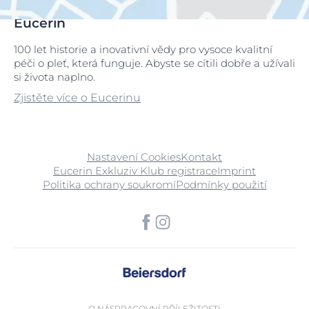
Eucerin
100 let historie a inovativní vědy pro vysoce kvalitní
péči o pleť, která funguje. Abyste se cítili dobře a užívali
si života naplno.
Zjistěte více o Eucerinu
Nastavení Cookies
Kontakt
Eucerin Exkluziv Klub registrace
Imprint
Politika ochrany soukromí
Podmínky použití
O NÁS
PRACOVNÍ PŘÍLEŽITOSTI