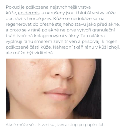
Pokud je poškozena nejsvrchnější vrstva
kůže,
epidermis
, a narušeny jsou i hlubší vrstvy kůže,
dochází k tvorbě jizev. Kůže se nedokáže sama
regenerovat do přesně stejného stavu jako před akné,
a proto se v ráně po akné nejprve vytvoří granulační
tkáň tvořená kolagenovými vlákny. Tato vlákna
vyplňují ránu směrem zevnitř ven a přispívají k hojení
poškozené části kůže. Náhradní tkáň ránu v kůži zhojí,
ale může být viditelná.
Akné může vést k vzniku jizev a stop po pupíncích