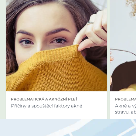
PROBLEMATICKÁ A AKNÓZNÍ PLEŤ
PROBLEMA
Příčiny a spouštěcí faktory akné
Akné a v
stravu, a