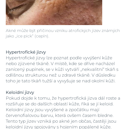
Akné může být příčinou vzniku atrofických jizev známých
jako „ice pick“ (cepín).
Hypertrofické jizvy
Hypertrofické jizvy lze poznat podle vyvýšení kůže
nebo zjizvené tkáně. V místě, kde se dříve nacházel
zanícený pupínek, se v kůži vytváří „nekvalitní“ tkáň s
odlišnou strukturou než u zdravé tkáně. V důsledku
toho je tato tkáň tužší a vyvyšuje se nad okolní kůži.
Keloidní jizvy
Pokud dojde k tomu, že hypertrofická jizva dál roste a
rozšiřuje se do dalších oblastí kůže, říká se jí keloid.
Keloidní jizvy jsou vyvýšené a zpočátku mají
červenofialovou barvu, která ovšem časem bledne.
Tento typ jizev vzniká po akné jen občas, častěji jsou
keloidní jizvy spojovány s hojením popálené kůže.