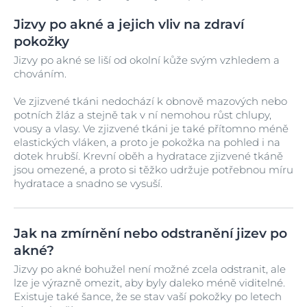
Jizvy po akné a jejich vliv na zdraví
pokožky
Jizvy po akné se liší od okolní kůže svým vzhledem a
chováním.
Ve zjizvené tkáni nedochází k obnově mazových nebo
potních žláz a stejně tak v ní nemohou růst chlupy,
vousy a vlasy. Ve zjizvené tkáni je také přítomno méně
elastických vláken, a proto je pokožka na pohled i na
dotek hrubší. Krevní oběh a hydratace zjizvené tkáně
jsou omezené, a proto si těžko udržuje potřebnou míru
hydratace a snadno se vysuší.
Jak na zmírnění nebo odstranění jizev po
akné?
Jizvy po akné bohužel není možné zcela odstranit, ale
lze je výrazně omezit, aby byly daleko méně viditelné.
Existuje také šance, že se stav vaší pokožky po letech