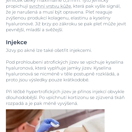
jehliček délky maximálně 0,5 mm. Tyto jehličky
propichují
svrchní vrstvu kůže
, která pak vyšle signál,
že je narušená a musí být opravena. Pleť reaguje
zvýšenou produkcí kolagenu, elastinu a kyseliny
hyaluronové. Již brzy po zákroku se pak pleť může jevit
pevnější, mladší a svěžejší.
Injekce
Jizvy po akné lze také ošetřit injekcemi.
Pod prohloubení atrofických jizev se vpichuje kyselina
hyaluronová, která vyplňuje jamky jizev. Kyselina
hyaluronová se nicméně v těle postupně rozkládá, a
proto jsou výsledky pouze krátkodobé.
Při léčbě hypertrofických jizev je přínos injekcí obvykle
dlouhodobější. Po vpíchnutí kortizonu se zjizvená tkáň
rozpadá a je pak méně vyvýšená.