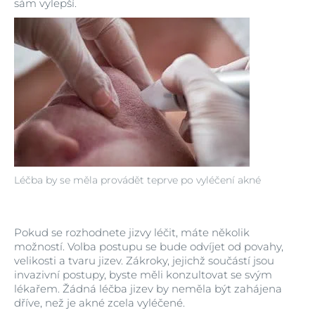
sám vylepší.
Léčba by se měla provádět teprve po vyléčení akné
Pokud se rozhodnete jizvy léčit, máte několik
možností. Volba postupu se bude odvíjet od povahy,
velikosti a tvaru jizev. Zákroky, jejichž součástí jsou
invazivní postupy, byste měli konzultovat se svým
lékařem. Žádná léčba jizev by neměla být zahájena
dříve, než je akné zcela vyléčené.