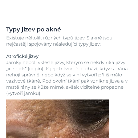
Typy jizev po akné
Existuje několik různých typů jizev. S akné jsou
nejčastěji spojovány následující typy jizev:
Atrofické jizvy
Jamky neboli vkleslé jizvy, kterým se někdy říká jizvy
„ice pick“ (cepín). K jejich tvorbě dochází, když se rána
nehojí správně, nebo když se v ní vytvoří příliš málo
vazivové tkáně. Pod okolní tkání pak vznikne jizva a v
místě rány se kůže mírně, avšak viditelně propadne
(vytvoří jamku).