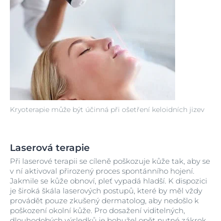
Kryoterapie může být účinná při ošetření keloidních jizev
Laserová terapie
Při laserové terapii se cíleně poškozuje kůže tak, aby se
v ní aktivoval přirozený proces spontánního hojení.
Jakmile se kůže obnoví, pleť vypadá hladší. K dispozici
je široká škála laserových postupů, které by měl vždy
provádět pouze zkušený dermatolog, aby nedošlo k
poškození okolní kůže. Pro dosažení viditelných,
dlouhodobých výsledků je bohužel opět nutné zákrok