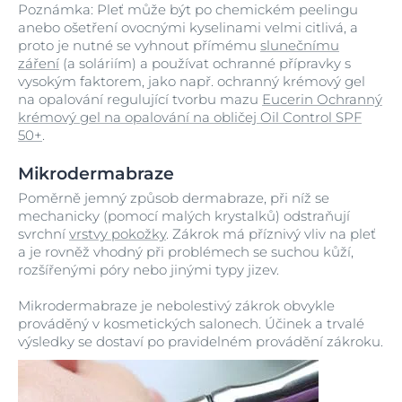
Poznámka: Pleť může být po chemickém peelingu
anebo ošetření ovocnými kyselinami velmi citlivá, a
proto je nutné se vyhnout přímému
slunečnímu
záření
(a soláriím) a používat ochranné přípravky s
vysokým faktorem, jako např. ochranný krémový gel
na opalování regulující tvorbu mazu
Eucerin Ochranný
krémový gel na opalování na obličej Oil Control SPF
50+
.
Mikrodermabraze
Poměrně jemný způsob dermabraze, při níž se
mechanicky (pomocí malých krystalků) odstraňují
svrchní
vrstvy pokožky
. Zákrok má příznivý vliv na pleť
a je rovněž vhodný při problémech se suchou kůží,
rozšířenými póry nebo jinými typy jizev.
Mikrodermabraze je nebolestivý zákrok obvykle
prováděný v kosmetických salonech. Účinek a trvalé
výsledky se dostaví po pravidelném provádění zákroku.