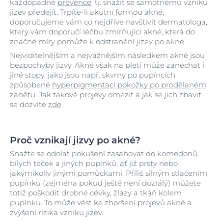
každopádně
prevence
, tj. snažit se samotnému vzniku
jizev předejít. Trpíte-li akutní formou akné,
doporučujeme vám co nejdříve navštívit dermatologa,
který vám doporučí léčbu zmírňující akné, která do
značné míry pomůže k odstranění jizev po akné.
Nejviditelnějším a nejvážnějším následkem akné jsou
bezpochyby jizvy. Akné však na pleti může zanechat i
jiné stopy, jako jsou např. skvrny po pupíncích
způsobené
hyperpigmentací pokožky po prodělaném
zánětu
. Jak takové projevy omezit a jak se jich zbavit
se dozvíte
zde
.
Proč vznikají jizvy po akné?
Snažte se odolat pokušení zasahovat do komedonů,
bílých teček a jiných pupínků, ať již prsty nebo
jakýmikoliv jinými pomůckami. Příliš silným stlačením
pupínku (zejména pokud ještě není dozrálý) můžete
totiž poškodit drobné cévky, žlázy a tkáň kolem
pupínku. To může vést ke zhoršení projevů akné a
zvýšení rizika vzniku jizev.