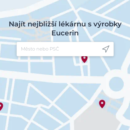
Najít nejbližší lékárnu s výrobky
Eucerin