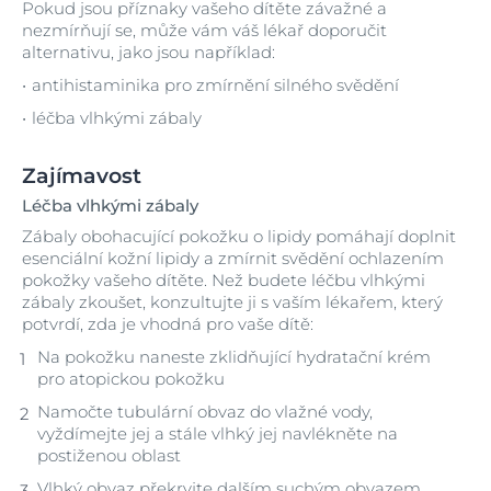
Pokud jsou příznaky vašeho dítěte závažné a
nezmírňují se, může vám váš lékař doporučit
alternativu, jako jsou například:
antihistaminika pro zmírnění silného svědění
léčba vlhkými zábaly
Zajímavost
Léčba vlhkými zábaly
Zábaly obohacující pokožku o lipidy pomáhají doplnit
esenciální kožní lipidy a zmírnit svědění ochlazením
pokožky vašeho dítěte. Než budete léčbu vlhkými
zábaly zkoušet, konzultujte ji s vaším lékařem, který
potvrdí, zda je vhodná pro vaše dítě:
Na pokožku naneste zklidňující hydratační krém
pro atopickou pokožku
Namočte tubulární obvaz do vlažné vody,
vyždímejte jej a stále vlhký jej navlékněte na
postiženou oblast
Vlhký obvaz překryjte dalším suchým obvazem,