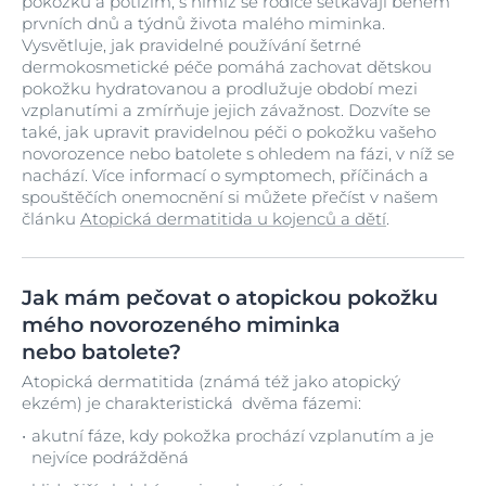
pokožku a potížím, s nimiž se rodiče setkávají během
prvních dnů a týdnů života malého miminka.
Vysvětluje, jak pravidelné používání šetrné
dermokosmetické péče pomáhá zachovat dětskou
pokožku hydratovanou a prodlužuje období mezi
vzplanutími a zmírňuje jejich závažnost. Dozvíte se
také, jak upravit pravidelnou péči o pokožku vašeho
novorozence nebo batolete s ohledem na fázi, v níž se
nachází. Více informací o symptomech, příčinách a
spouštěčích onemocnění si můžete přečíst v našem
článku
Atopická dermatitida u kojenců a dětí
.
Jak mám pečovat o atopickou pokožku
mého novorozeného miminka
nebo batolete?
Atopická dermatitida (známá též jako atopický
ekzém) je charakteristická dvěma fázemi:
akutní fáze, kdy pokožka prochází vzplanutím a je
nejvíce podrážděná