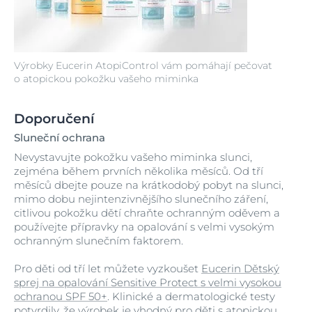
Výrobky Eucerin AtopiControl vám pomáhají pečovat
o atopickou pokožku vašeho miminka
Doporučení
Sluneční ochrana
Nevystavujte pokožku vašeho miminka slunci,
zejména během prvních několika měsíců. Od tří
měsíců dbejte pouze na krátkodobý pobyt na slunci,
mimo dobu nejintenzivnějšího slunečního záření,
citlivou pokožku dětí chraňte ochranným oděvem a
používejte přípravky na opalování s velmi vysokým
ochranným slunečním faktorem.
Pro děti od tří let můžete vyzkoušet
Eucerin Dětský
sprej na opalování Sensitive Protect s velmi vysokou
ochranou SPF 50+
. Klinické a dermatologické testy
potvrdily, že výrobek je vhodný pro děti s atopickou