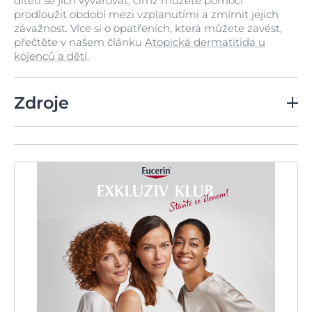
dítěti se jich vyvarovat, čímž můžete pomoci
prodloužit období mezi vzplanutími a zmírnit jejich
závažnost. Více si o opatřeních, která můžete zavést,
přečtěte v našem článku
Atopická dermatitida u
kojenců a dětí
.
Zdroje
Overview of Atopic Dermatitis, Avena-Woods C,
Am J Manag Care, 2017 červen, díl 23, č. 8, dodatek
S115-123
Handbook of Atopic Eczema. M. Kerscher & S.
Williams. Springer 2006
Při použití společně s Eucerin AtopiControl
Tělovým mlékem. Zdroj: výzkum společnosti
Beiersdorf, uživatelská studie AtopiControl -
hodnocení, květen 2017