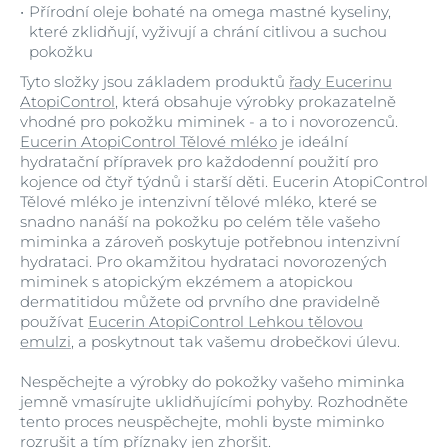
Přírodní oleje bohaté na omega mastné kyseliny,
které zklidňují, vyživují a chrání citlivou a suchou
pokožku
Tyto složky jsou základem produktů
řady Eucerinu
AtopiControl
, která obsahuje výrobky prokazatelně
vhodné pro pokožku miminek - a to i novorozenců.
Eucerin AtopiControl Tělové mléko
je ideální
hydratační přípravek pro každodenní použití pro
kojence od čtyř týdnů i starší děti. Eucerin AtopiControl
Tělové mléko je intenzivní tělové mléko, které se
snadno nanáší na pokožku po celém těle vašeho
miminka a zároveň poskytuje potřebnou intenzivní
hydrataci. Pro okamžitou hydrataci novorozených
miminek s atopickým ekzémem a atopickou
dermatitidou můžete od prvního dne pravidelně
používat
Eucerin AtopiControl Lehkou tělovou
emulzi
, a poskytnout tak vašemu drobečkovi úlevu.
Nespěchejte a výrobky do pokožky vašeho miminka
jemně vmasírujte uklidňujícími pohyby. Rozhodněte
tento proces neuspěchejte, mohli byste miminko
rozrušit a tím příznaky jen zhoršit.