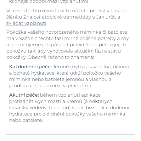
klidnější období mezi vzplanutími
Více si o těchto dvou fázích můžete přečíst v našem
článku
Znalost atopické dermatitidy
a
Jak určit a
zvládat vzplanutí
.
Pokožka vašeho novorozeného miminka či batolete
má v každé z těchto fází mírně odlišné potřeby a my
doporučujeme přizpůsobit pravidelnou péči o jejich
pokožku tak, aby vyhovovala aktuální fázi a stavu
pokožky. Obecně řečeno to znamená:
Každodenní péče:
Jemné mytí a pravidelná, účinná
a bohatá hydratace, která udrží pokožku vašeho
miminka nebo batolete jemnou a vláčnou a
prodlouží období mezi vzplanutími.
Akutní péče:
během vzplanutí aplikace
protizánětlivých mastí a krémů (a některých
lékařsky vedených metod) vedle běžné každodenní
hydratace pro zklidnění pokožky vašeho miminka
nebo batolete.