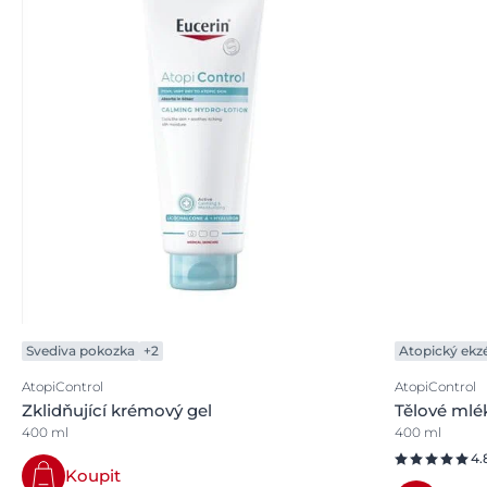
Svediva pokozka
+2
Atopický ek
AtopiControl
AtopiControl
Zklidňující krémový gel
Tělové mlé
400 ml
400 ml
4.
Koupit