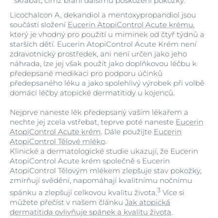
škrábat, čímž brání dalšímu poškození pokožky.
Licochalcon A, dekandiol a mentoxypropandiol jsou
součástí složení
Eucerin AtopiControl Acute krému
,
který je vhodný pro použití u miminek od čtyř týdnů a
starších dětí. Eucerin AtopiControl Acute Krém není
zdravotnický prostředek, ani není určen jako jeho
náhrada, lze jej však použít jako doplňkovou léčbu k
předepsané medikaci pro podporu účinků
předepsaného léku a jako spolehlivý výrobek při volbě
domácí léčby atopické dermatitidy u kojenců.
Nejprve naneste lék předepsaný vaším lékařem a
nechte jej zcela vstřebat, teprve poté naneste
Eucerin
AtopiControl Acute krém
. Dále použijte
Eucerin
AtopiControl Tělové mléko
.
Klinické a dermatologické studie ukazují, že Eucerin
AtopiControl Acute krém společně s Eucerin
AtopiControl Tělovým mlékem zlepšuje stav pokožky,
zmírňují svědění, napomáhají kvalitnímu nočnímu
3
spánku a zlepšují celkovou kvalitu života.
Více si
můžete přečíst v našem článku
Jak atopická
dermatitida ovlivňuje spánek a kvalitu života
.