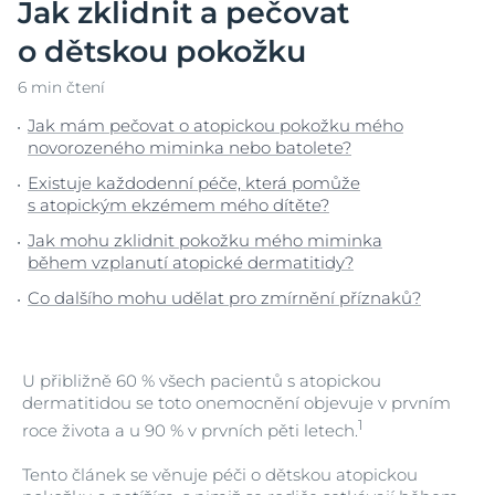
Jak zklidnit a pečovat
o dětskou pokožku
6 min čtení
Jak mám pečovat o atopickou pokožku mého
novorozeného miminka nebo batolete?
Existuje každodenní péče, která pomůže
s atopickým ekzémem mého dítěte?
Jak mohu zklidnit pokožku mého miminka
během vzplanutí atopické dermatitidy?
Co dalšího mohu udělat pro zmírnění příznaků?
U přibližně 60 % všech pacientů s atopickou
dermatitidou se toto onemocnění objevuje v prvním
1
roce života a u 90 % v prvních pěti letech.
Tento článek se věnuje péči o dětskou atopickou