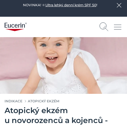
NOVINKA! 🔆
Ultra lehký denní krém SPF 50
!
INDIKACE
ATOPICKÝ EKZÉM
Atopický ekzém
u novorozenců a kojenců -