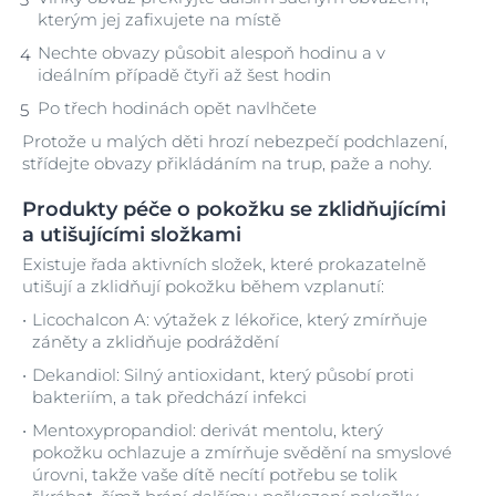
kterým jej zafixujete na místě
Nechte obvazy působit alespoň hodinu a v
ideálním případě čtyři až šest hodin
Po třech hodinách opět navlhčete
Protože u malých děti hrozí nebezpečí podchlazení,
střídejte obvazy přikládáním na trup, paže a nohy.
Produkty péče o pokožku se zklidňujícími
a utišujícími složkami
Existuje řada aktivních složek, které prokazatelně
utišují a zklidňují pokožku během vzplanutí:
Licochalcon A: výtažek z lékořice, který zmírňuje
záněty a zklidňuje podráždění
Dekandiol: Silný antioxidant, který působí proti
bakteriím, a tak předchází infekci
Mentoxypropandiol: derivát mentolu, který
pokožku ochlazuje a zmírňuje svědění na smyslové
úrovni, takže vaše dítě necítí potřebu se tolik