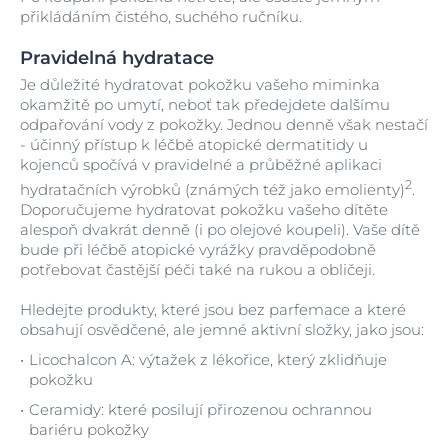
přikládáním čistého, suchého ručníku.
Pravidelná hydratace
Je důležité hydratovat pokožku vašeho miminka
okamžitě po umytí, neboť tak předejdete dalšímu
odpařování vody z pokožky. Jednou denně však nestačí
- účinný přístup k léčbě atopické dermatitidy u
kojenců spočívá v pravidelné a průběžné aplikaci
2
hydratačních výrobků (známých též jako emolienty)
.
Doporučujeme hydratovat pokožku vašeho dítěte
alespoň dvakrát denně (i po olejové koupeli). Vaše dítě
bude při léčbě atopické vyrážky pravděpodobně
potřebovat častější péči také na rukou a obličeji.
Hledejte produkty, které jsou bez parfemace a které
obsahují osvědčené, ale jemné aktivní složky, jako jsou:
Licochalcon A: výtažek z lékořice, který zklidňuje
pokožku
Ceramidy: které posilují přirozenou ochrannou
bariéru pokožky