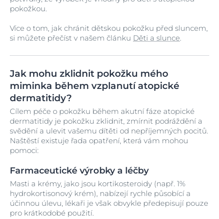
pokožkou.
Více o tom, jak chránit dětskou pokožku před sluncem,
si můžete přečíst v našem článku
Děti a slunce
.
Jak mohu zklidnit pokožku mého
miminka během vzplanutí atopické
dermatitidy?
Cílem péče o pokožku během akutní fáze atopické
dermatitidy je pokožku zklidnit, zmírnit podráždění a
svědění a ulevit vašemu dítěti od nepříjemných pocitů.
Naštěstí existuje řada opatření, která vám mohou
pomoci:
Farmaceutické výrobky a léčby
Masti a krémy, jako jsou kortikosteroidy (např. 1%
hydrokortisonový krém), nabízejí rychle působící a
účinnou úlevu, lékaři je však obvykle předepisují pouze
pro krátkodobé použití.