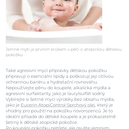
Jemné mytí je prvním krokem v péči o atopickou dětskou
pokožku
Také agresivní mycí přípravky dětskou pokožku
připravují o esenciální lipidy a poškozují její citlivou
ochrannou bariéru a hydratační rovnováhu.
Nepoužívejte pěnu do koupele, alkalická mýdla a
agresivní surfaktanty, jako je laurylsulfát sodný.
Vybírejte si šetrné mycí výrobky bez obsahu mýdla,
jako je
Eucerin AtopiControl Sprchový olej
, který je
vhodný pro použití na pokožku novorozenců. Je to
ideální přísada do dětské koupele a je prokazatelně
šetrný k dětské atopické pokožce.
Po koupání pokožku netřete, ale osušte jemným