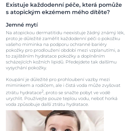
Existuje každodenní péče, která pomůže
s atopickým ekzémem mého dítěte?
Jemné mytí
Na atopickou dermatitidu neexistuje žádný známý lék,
proto je důležité zaměřit každodenní péči o pokožku
vašeho miminka na podporu ochranné bariéry
pokožky pro prodloužení období mezi vzplanutími, a
to zajištěním hydratace pokožky a doplněním
scházejících kožních lipidů. Předejdete tak dalšímu
vysychání pokožky.
Koupání je důležité pro prohloubení vazby mezi
miminkem a rodičem, ale i čistá voda může zvyšovat
2
ztrátu hydratace
, proto se snažte pobyt ve vodě
urychlit. Používejte pouze teplou vodu, neboť horká
voda způsobuje další ztrátu hydratace.