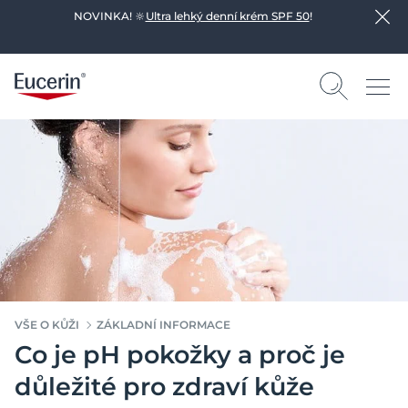
NOVINKA! 🔆
Ultra lehký denní krém SPF 50
!
VŠE O KŮŽI
ZÁKLADNÍ INFORMACE
Co je pH pokožky a proč je
důležité pro zdraví kůže