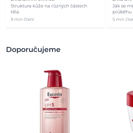
Struktura kůže na různých částech
Jak se mě
těla
průběhu 
9 min čtení
5 min čte
Doporučujeme