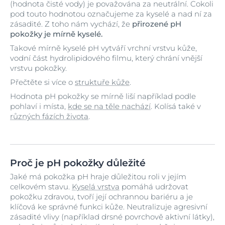
(hodnota čisté vody) je považována za neutrální. Cokoli
pod touto hodnotou označujeme za kyselé a nad ní za
zásadité. Z toho nám vychází, že
přirozené pH
pokožky je mírně kyselé.
Takové mírně kyselé pH vytváří vrchní vrstvu kůže,
vodní část hydrolipidového filmu, který chrání vnější
vrstvu pokožky.
Přečtěte si více o
struktuře kůže
.
Hodnota pH pokožky se mírně liší například podle
pohlaví i místa,
kde se na těle nachází
. Kolísá také v
různých fázích života
.
Proč je pH pokožky důležité
Jaké má pokožka pH hraje důležitou roli v jejím
celkovém stavu.
Kyselá vrstva
pomáhá udržovat
pokožku zdravou, tvoří její ochrannou bariéru a je
klíčová ke správné funkci kůže. Neutralizuje agresivní
zásadité vlivy (například drsné povrchově aktivní látky),