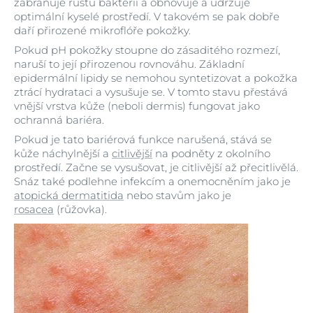
zabraňuje růstu bakterií a obnovuje a udržuje
optimální kyselé prostředí. V takovém se pak dobře
daří přirozené mikroflóře pokožky.
Pokud pH pokožky stoupne do zásaditého rozmezí,
naruší to její přirozenou rovnováhu. Základní
epidermální lipidy se nemohou syntetizovat a pokožka
ztrácí hydrataci a vysušuje se. V tomto stavu přestává
vnější vrstva kůže (neboli dermis) fungovat jako
ochranná bariéra.
Pokud je tato bariérová funkce narušená, stává se
kůže náchylnější a
citlivější
na podněty z okolního
prostředí. Začne se vysušovat, je citlivější až přecitlivělá.
Snáz také podlehne infekcím a onemocněním jako je
atopická dermatitida
nebo stavům jako je
rosacea
(růžovka).