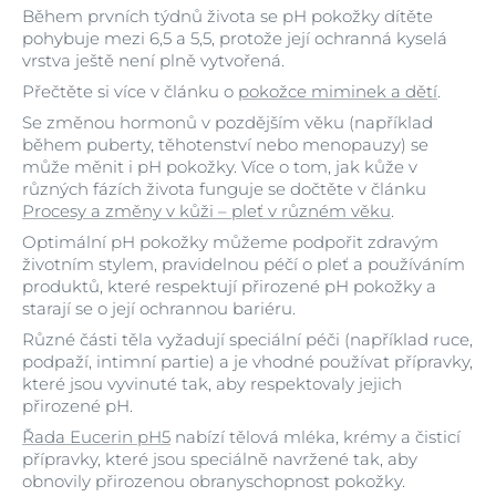
Během prvních týdnů života se pH pokožky dítěte
pohybuje mezi 6,5 a 5,5, protože její ochranná kyselá
vrstva ještě není plně vytvořená.
Přečtěte si více v článku o
pokožce miminek a dětí
.
Se změnou hormonů v pozdějším věku (například
během puberty, těhotenství nebo menopauzy) se
může měnit i pH pokožky. Více o tom, jak kůže v
různých fázích života funguje se dočtěte v článku
Procesy a změny v kůži – pleť v různém věku
.
Optimální pH pokožky můžeme podpořit zdravým
životním stylem, pravidelnou péčí o pleť a používáním
produktů, které respektují přirozené pH pokožky a
starají se o její ochrannou bariéru.
Různé části těla vyžadují speciální péči (například ruce,
podpaží, intimní partie) a je vhodné používat přípravky,
které jsou vyvinuté tak, aby respektovaly jejich
přirozené pH.
Řada Eucerin pH5
nabízí tělová mléka, krémy a čisticí
přípravky, které jsou speciálně navržené tak, aby
obnovily přirozenou obranyschopnost pokožky.