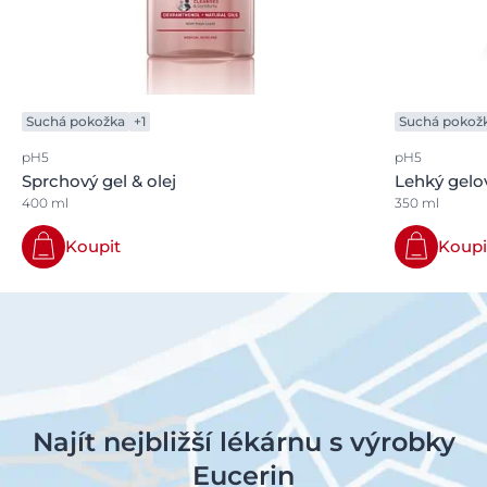
Suchá pokožka
+1
Suchá pokož
pH5
pH5
Sprchový gel & olej
Lehký gelo
400 ml
350 ml
Koupit
Koupi
Najít nejbližší lékárnu s výrobky
Eucerin