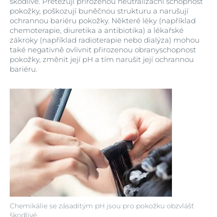
škodlivé. Přetěžují přirozenou neutralizační schopnost
pokožky, poškozují buněčnou strukturu a narušují
ochrannou bariéru pokožky. Některé léky (například
chemoterapie, diuretika a antibiotika) a lékařské
zákroky (například radioterapie nebo dialýza) mohou
také negativně ovlivnit přirozenou obranyschopnost
pokožky, změnit její pH a tím narušit její ochrannou
bariéru.
Chemikálie se zásaditým pH jsou pro pokožku obzvlášť
škodlivé.