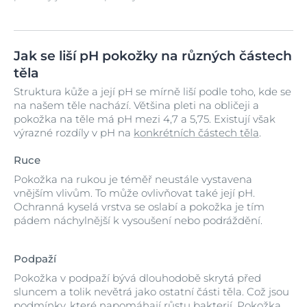
Jak se liší pH pokožky na různých částech
těla
Struktura kůže a její pH se mírně liší podle toho, kde se
na našem těle nachází. Většina pleti na obličeji a
pokožka na těle má pH mezi 4,7 a 5,75. Existují však
výrazné rozdíly v pH na
konkrétních částech těla
.
Ruce
Pokožka na rukou je téměř neustále vystavena
vnějším vlivům. To může ovlivňovat také její pH.
Ochranná kyselá vrstva se oslabí a pokožka je tím
pádem náchylnější k vysoušení nebo podráždění.
Podpaží
Pokožka v podpaží bývá dlouhodobě skrytá před
sluncem a tolik nevětrá jako ostatní části těla. Což jsou
podmínky, které napomáhají růstu bakterií. Pokožka