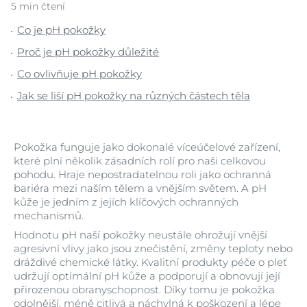
5 min čtení
Co je pH pokožky
Proč je pH pokožky důležité
Co ovlivňuje pH pokožky
Jak se liší pH pokožky na různých částech těla
Pokožka funguje jako dokonalé víceúčelové zařízení,
které plní několik zásadních rolí pro naši celkovou
pohodu. Hraje nepostradatelnou roli jako ochranná
bariéra mezi naším tělem a vnějším světem. A pH
kůže je jedním z jejích klíčových ochranných
mechanismů.
Hodnotu pH naší pokožky neustále ohrožují vnější
agresivní vlivy jako jsou znečistění, změny teploty nebo
dráždivé chemické látky. Kvalitní produkty péče o pleť
udržují optimální pH kůže a podporují a obnovují její
přirozenou obranyschopnost. Díky tomu je pokožka
odolnější, méně citlivá a náchylná k poškození a lépe