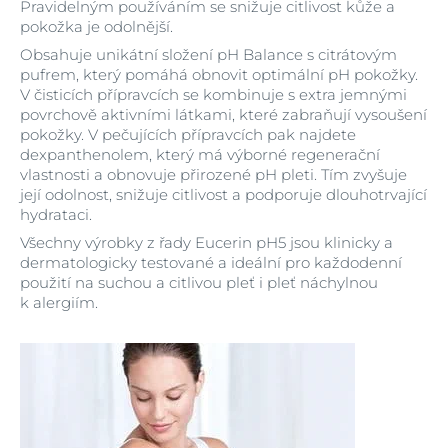
Pravidelným používáním se snižuje citlivost kůže a
pokožka je odolnější.
Obsahuje unikátní složení pH Balance s citrátovým
pufrem, který pomáhá obnovit optimální pH pokožky.
V čisticích přípravcích se kombinuje s extra jemnými
povrchově aktivními látkami, které zabraňují vysoušení
pokožky. V pečujících přípravcích pak najdete
dexpanthenolem, který má výborné regenerační
vlastnosti a obnovuje přirozené pH pleti. Tím zvyšuje
její odolnost, snižuje citlivost a podporuje dlouhotrvající
hydrataci.
Všechny výrobky z řady Eucerin pH5 jsou klinicky a
dermatologicky testované a ideální pro každodenní
použití na suchou a citlivou pleť i pleť náchylnou
k alergiím.