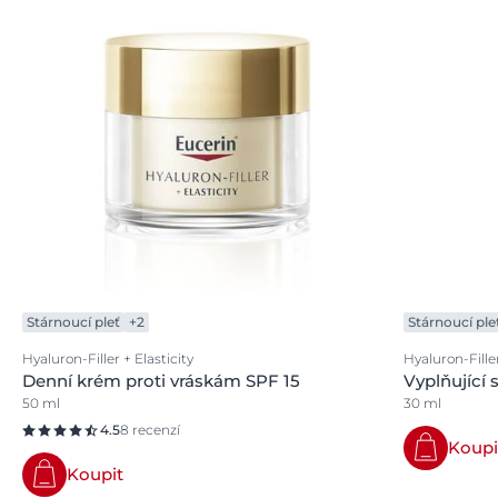
Stárnoucí pleť
+2
Stárnoucí ple
Hyaluron-Filler + Elasticity
Hyaluron-Fill
Denní krém proti vráskám SPF 15
Vyplňující
50 ml
30 ml
4.5
8 recenzí
Koupi
Koupit