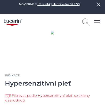
NOVINKA! 🔆
Ultra lehký denní krém SPF 50
!
INDIKACE
Hypersenzitivní pleť
Filtrovat podle Hypersenzitivní pleť, se sklony
k zarudnutí