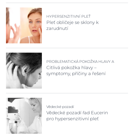
HYPERSENZITIVNÍ PLEŤ
Pleť obličeje se sklony k
zarudnutí
PROBLEMATICKÁ POKOŽKA HLAVY A
VLASY
Citlivá pokožka hlavy –
symptomy, příčiny a řešení
Vědecké pozadí
Vědecké pozadí řad Eucerin
pro hypersenzitivní pleť