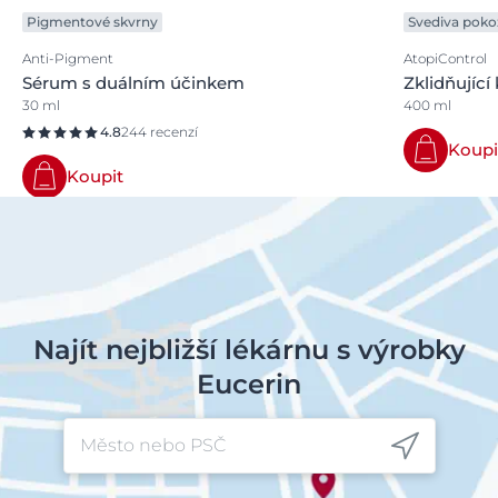
Pigmentové skvrny
Svediva poko
Anti-Pigment
AtopiControl
Sérum s duálním účinkem
Zklidňující
30 ml
400 ml
4.8
244 recenzí
Koupi
Koupit
Najít nejbližší lékárnu s výrobky
Eucerin