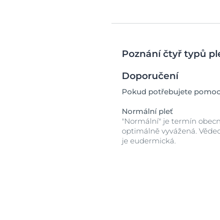
Poznání čtyř typů pl
Doporučení
Pokud potřebujete pomoc s
Normální pleť
"Normální" je termín obecn
optimálně vyvážená. Vědec
je eudermická.