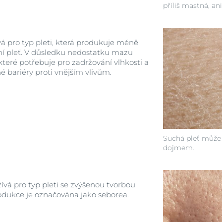
příliš mastná, ani
á pro typ pleti, která produkuje méně
í pleť. V důsledku nedostatku mazu
 které potřebuje pro zadržování vlhkosti a
 bariéry proti vnějším vlivům.
Suchá pleť může
dojmem.
vá pro typ pleti se zvýšenou tvorbou
odukce je označována jako
seborea
.