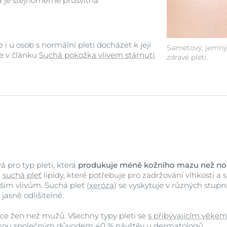
a je stejnoměrně průsvitná
i u osob s normální pletí docházet k její
Sametový, jemný
ce v článku
Suchá pokožka vlivem stárnutí
.
zdravé pleti.
 pro typ pleti, která
produkuje méně kožního mazu než nor
á
suchá pleť
lipidy, které potřebuje pro zadržování vlhkosti a
ším vlivům. Suchá pleť (
xeróza
) se vyskytuje v různých stupn
jasně odlišitelné.
více žen než mužů. Všechny typy pleti se
s přibývajícím věkem 
tí jsou společným důvodem 40 % návštěv u dermatologů.