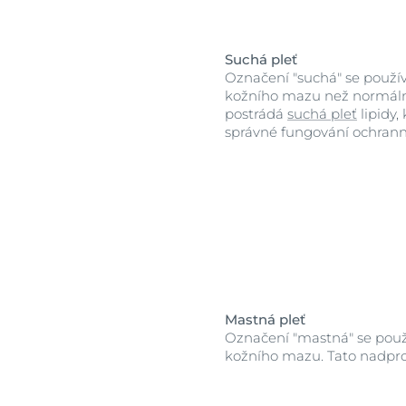
Suchá pleť
Označení "suchá" se použív
kožního mazu než normáln
postrádá
suchá pleť
lipidy,
správné fungování ochranné
Mastná pleť
Označení "mastná" se použí
kožního mazu. Tato nadpr