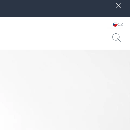
CZ
Zvolte jazyk & zemi