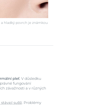
 a hladký povrch je známkou
mální pleť
. V důsledku
 správné fungování
ích závažnosti a v různých
stávají sušší
. Problémy