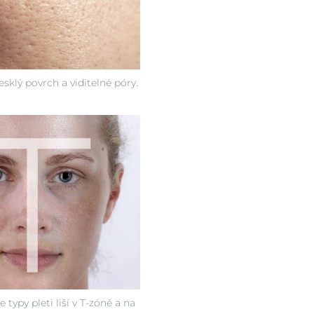
sklý povrch a viditelné póry.
 typy pleti liší v T-zóně a na