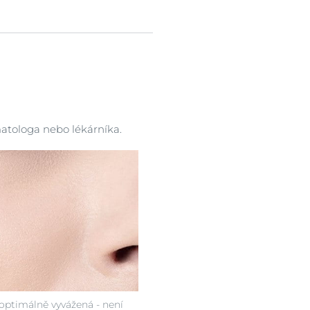
y
atologa nebo lékárníka.
 optimálně vyvážená - není