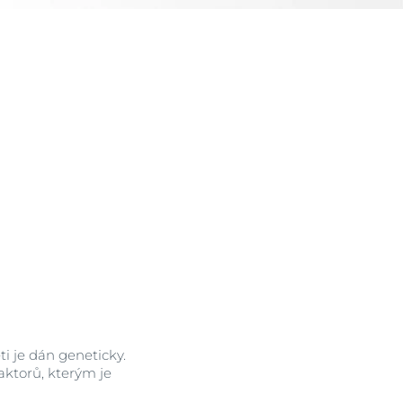
i
eti je dán geneticky.
faktorů, kterým je