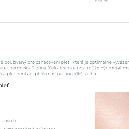
tvářích.
ě používaný pro označování pleti, která je optimálně vyváže
e eudermická. T-zóna (čelo, brada a nos) může být mírně mas
 pleť není ani příliš mastná, ani příliš suchá.
pleť
ý povrch