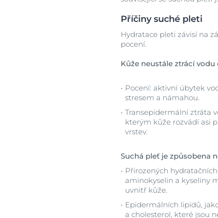
Příčiny suché pleti
Hydratace pleti závisí na 
pocení.
Kůže neustále ztrácí vodu 
Pocení: aktivní úbytek vo
stresem a námahou.
Transepidermální ztráta v
kterým kůže rozvádí asi p
vrstev.
Suchá pleť je způsobena 
Přirozených hydratačních
aminokyselin a kyseliny 
uvnitř kůže.
Epidermálních lipidů, jak
a cholesterol, které jsou