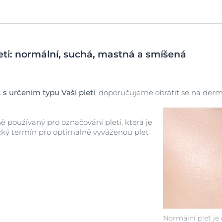
Zobrazit všechn
produkty
eti: normální, suchá, mastná a smíšená
 určením typu Vaší pleti
, doporučujeme obrátit se na derm
ě používaný pro označování pleti, která je
ký termín pro optimálně vyváženou pleť
Normální pleť je