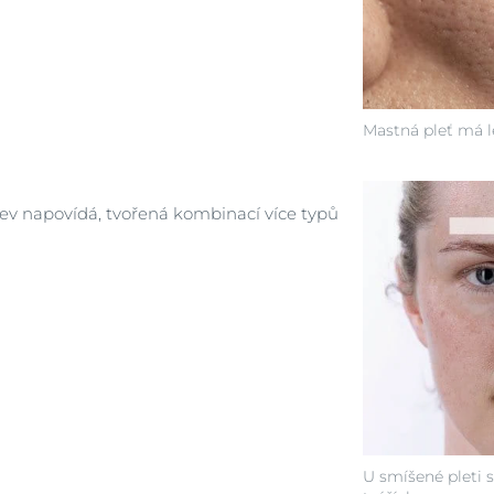
Mastná pleť má le
ázev napovídá, tvořená kombinací více typů
U smíšené pleti se