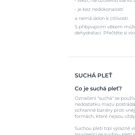
svěží, narůžovělou barvu 
je bez nedokonalostí
a nemá sklon k citlivosti.
S přibývajícím věkem může 
dehydrataci. Přečtěte si ví
SUCHÁ PLEŤ
Co je suchá pleť?
Označení "suchá" se používá
nedostatku mazu postrád
ochranné bariéry proti vněj
formách, které nejsou vždy 
Suchou pletí trpí výrazně 
související se suchou ple