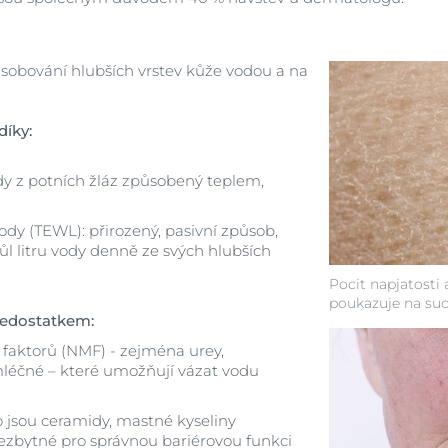
zásobování hlubších vrstev kůže vodou a na
díky:
dy z potních žláz způsobený teplem,
ody (TEWL): přirozený, pasivní způsob,
ůl litru vody denně ze svých hlubších
Pocit napjatosti 
poukazuje na suc
nedostatkem:
 faktorů (NMF) - zejména urey,
mléčné – které umožňují vázat vodu
o jsou ceramidy, mastné kyseliny
 nezbytné pro správnou bariérovou funkci