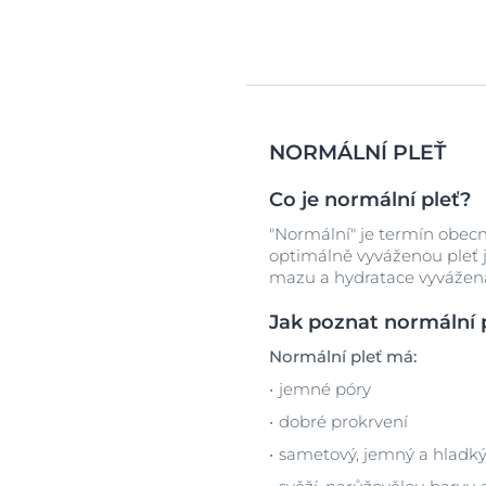
NORMÁLNÍ PLEŤ
Co je normální pleť?
"Normální" je termín obecn
optimálně vyváženou pleť j
mazu a hydratace vyvážená a
Jak poznat normální 
Normální pleť má:
jemné póry
dobré prokrvení
sametový, jemný a hladk