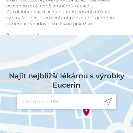
ochranou proti nepříjemnému zápachu.
Pro dlouhotrvající ochranu proti pocení můžete
vyzkoušet náš intenzivní antiperspirant s jemnou
parfemací vhodný pro citlivou pokožku.
Zobrazit filtr
Najít nejbližší lékárnu s výrobky
Eucerin