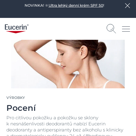
NOVINKA! 🔆
Ultra lehký denní krém SPF 50
!
VÝROBKY
Pocení
Pro citlivou pokožku a pokožku se sklony
k nesnášenlivosti deodorantů nabízí Eucerin
deodoranty a antiperspiranty bez alkoholu s klinicky
a dermatologicky ověřenou 24 až 48hodinovou