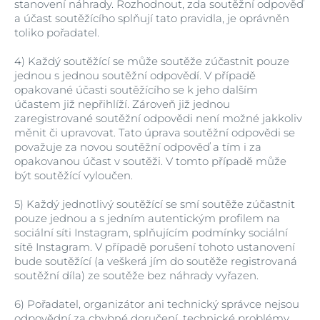
stanovení náhrady. Rozhodnout, zda soutěžní odpověď
a účast soutěžícího splňují tato pravidla, je oprávněn
toliko pořadatel.
4)
Každý soutěžící se může soutěže zúčastnit pouze
jednou s jednou soutěžní odpovědí. V případě
opakované účasti soutěžícího se k jeho dalším
účastem již nepřihlíží. Zároveň již jednou
zaregistrované soutěžní odpovědi není možné jakkoliv
měnit či upravovat. Tato úprava soutěžní odpovědi se
považuje za novou soutěžní odpověď a tím i za
opakovanou účast v soutěži. V tomto případě může
být soutěžící vyloučen.
5)
Každý jednotlivý soutěžící se smí soutěže zúčastnit
pouze jednou a s jedním autentickým profilem na
sociální síti Instagram, splňujícím podmínky sociální
sítě Instagram. V případě porušení tohoto ustanovení
bude soutěžící (a veškerá jím do soutěže registrovaná
soutěžní díla) ze soutěže bez náhrady vyřazen.
6)
Pořadatel, organizátor ani technický správce nejsou
odpovědní za chybné doručení, technické problémy