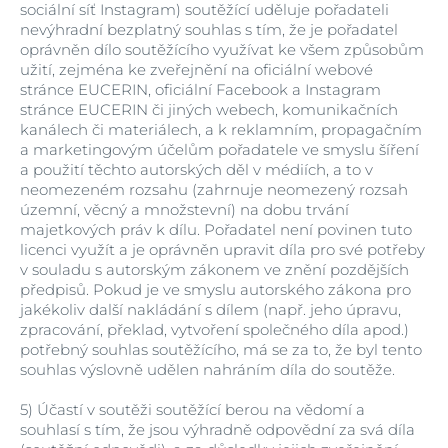
sociální síť Instagram) soutěžící uděluje pořadateli
nevýhradní bezplatný souhlas s tím, že je pořadatel
oprávněn dílo soutěžícího využívat ke všem způsobům
užití, zejména ke zveřejnění na oficiální webové
stránce EUCERIN, oficiální Facebook a Instagram
stránce EUCERIN či jiných webech, komunikačních
kanálech či materiálech, a k reklamním, propagačním
a marketingovým účelům pořadatele ve smyslu šíření
a použití těchto autorských děl v médiích, a to v
neomezeném rozsahu (zahrnuje neomezený rozsah
územní, věcný a množstevní) na dobu trvání
majetkových práv k dílu. Pořadatel není povinen tuto
licenci využít a je oprávněn upravit díla pro své potřeby
v souladu s autorským zákonem ve znění pozdějších
předpisů. Pokud je ve smyslu autorského zákona pro
jakékoliv další nakládání s dílem (např. jeho úpravu,
zpracování, překlad, vytvoření společného díla apod.)
potřebný souhlas soutěžícího, má se za to, že byl tento
souhlas výslovně udělen nahráním díla do soutěže.
5)
Účastí v soutěži soutěžící berou na vědomí a
souhlasí s tím, že jsou výhradně odpovědní za svá díla