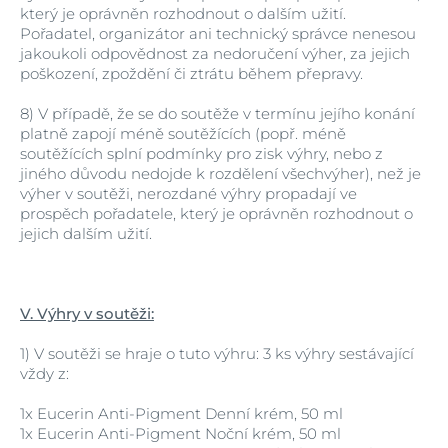
který je oprávněn rozhodnout o dalším užití.
Pořadatel, organizátor ani technický správce nenesou
jakoukoli odpovědnost za nedoručení výher, za jejich
poškození, zpoždění či ztrátu během přepravy.
8)
V případě, že se do soutěže v termínu jejího konání
platně zapojí méně soutěžících (popř. méně
soutěžících splní podmínky pro zisk výhry, nebo z
jiného důvodu nedojde k rozdělení všech
výher), než je
výher v soutěži, nerozdané výhry propadají ve
prospěch pořadatele, který je oprávněn rozhodnout o
jejich dalším užití.
V. Výhry v soutěži:
1)
V soutěži se hraje o tuto výhru: 3 ks výhry sestávající
vždy z:
1x Eucerin Anti-Pigment Denní krém, 50 ml
1x Eucerin Anti-Pigment Noční krém, 50 ml