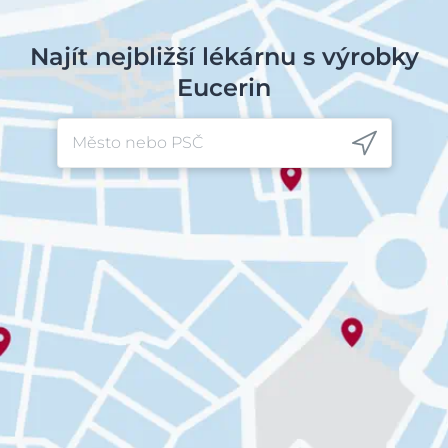
Najít nejbližší lékárnu s výrobky
Eucerin