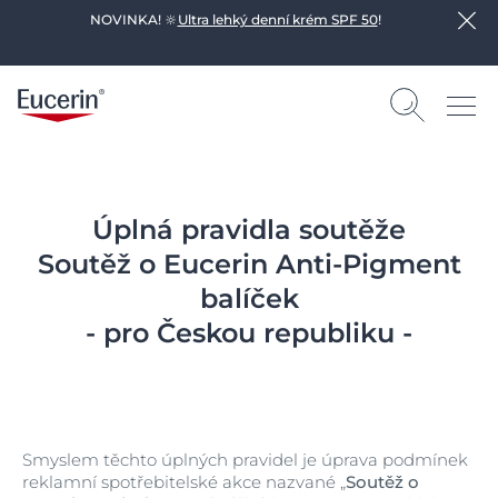
NOVINKA! 🔆
Ultra lehký denní krém SPF 50
!
Úplná pravidla soutěže
Soutěž o Eucerin Anti-Pigment
balíček
- pro Českou republiku -
Smyslem těchto úplných pravidel je úprava podmínek
reklamní spotřebitelské akce nazvané „
Soutěž o