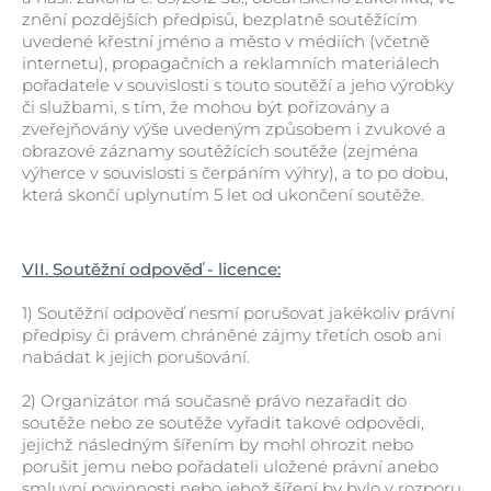
znění pozdějších předpisů, bezplatně soutěžícím
uvedené křestní jméno a město v médiích (včetně
internetu), propagačních a reklamních materiálech
pořadatele v souvislosti s touto soutěží a jeho výrobky
či službami, s tím, že mohou být pořizovány a
zveřejňovány výše uvedeným způsobem i zvukové a
obrazové záznamy soutěžících soutěže (zejména
výherce v souvislosti s čerpáním výhry), a to po dobu,
která skončí uplynutím 5 let od ukončení soutěže.
VII. Soutěžní odpověď - licence:
1)
Soutěžní odpověď nesmí porušovat jakékoliv právní
předpisy či právem chráněné zájmy třetích osob ani
nabádat k jejich porušování.
2)
Organizátor má současně právo nezařadit do
soutěže nebo ze soutěže vyřadit takové odpovědi,
jejichž následným šířením by mohl ohrozit nebo
porušit jemu nebo pořadateli uložené právní anebo
smluvní povinnosti nebo jehož šíření by bylo v rozporu