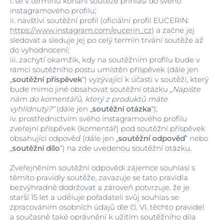
i.
se v termínu konání soutěže přihlásí do svého
instagramového profilu;
ii.
navštíví soutěžní profil (oficiální profil EUCERIN:
https://www.instagram.com/eucerin_cz
) a začne jej
sledovat a sleduje jej po celý termín trvání soutěže až
do vyhodnocení;
iii.
zachytí okamžik, kdy na soutěžním profilu bude v
rámci soutěžního postu umístěn příspěvek (dále jen
„
soutěžní příspěvek
“) vyzývající k účasti v soutěži, který
bude mimo jiné obsahovat soutěžní otázku
„Napište
nám do komentářů, který z produktů máte
vyhlídnutý?“
(dále jen „
soutěžní otázka
“);
iv.
prostřednictvím svého instagramového profilu
zveřejní příspěvek (komentář) pod soutěžní příspěvek
obsahující odpověď (dále jen „
soutěžní odpověď
“ nebo
„
soutěžní dílo
“) na zde uvedenou soutěžní otázku.
Zveřejněním soutěžní odpovědi zájemce souhlasí s
těmito pravidly soutěže, zavazuje se tato pravidla
bezvýhradně dodržovat a zároveň potvrzuje, že je
starší 15 let a uděluje pořadateli svůj souhlas se
zpracováním osobních údajů dle čl. VI. těchto pravidel
a současně také oprávnění k užitím soutěžního díla