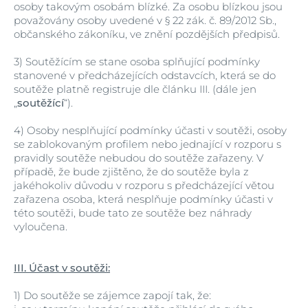
osoby takovým osobám blízké. Za osobu blízkou jsou
považovány osoby uvedené v § 22 zák. č. 89/2012 Sb.,
občanského zákoníku, ve znění pozdějších předpisů.
3)
Soutěžícím se stane osoba splňující podmínky
stanovené v předcházejících odstavcích, která se do
soutěže platně registruje dle článku III. (dále jen
„
soutěžící
“).
4)
Osoby nesplňující podmínky účasti v soutěži, osoby
se zablokovaným profilem nebo jednající v rozporu s
pravidly soutěže nebudou do soutěže zařazeny. V
případě, že bude zjištěno, že do soutěže byla z
jakéhokoliv důvodu v rozporu s předcházející větou
zařazena osoba, která nesplňuje podmínky účasti v
této soutěži, bude tato ze soutěže bez náhrady
vyloučena.
III. Účast v soutěži:
1)
Do soutěže se zájemce zapojí tak, že: