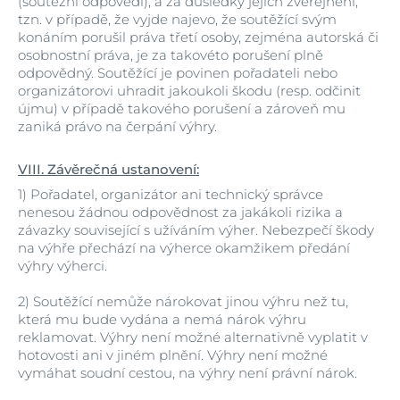
(soutěžní odpovědi), a za důsledky jejich zveřejnění,
tzn. v případě, že vyjde najevo, že soutěžící svým
konáním porušil práva třetí osoby, zejména autorská či
osobnostní práva, je za takovéto porušení plně
odpovědný. Soutěžící je povinen pořadateli nebo
organizátorovi uhradit jakoukoli škodu (resp. odčinit
újmu) v případě takového porušení a zároveň mu
zaniká právo na čerpání výhry.
VIII. Závěrečná ustanovení:
1)
Pořadatel, organizátor ani technický správce
nenesou žádnou odpovědnost za jakákoli rizika a
závazky související s užíváním výher. Nebezpečí škody
na výhře přechází na výherce okamžikem předání
výhry výherci.
2)
Soutěžící nemůže nárokovat jinou výhru než tu,
která mu bude vydána a nemá nárok výhru
reklamovat. Výhry není možné alternativně vyplatit v
hotovosti ani v jiném plnění. Výhry není možné
vymáhat soudní cestou, na výhry není právní nárok.