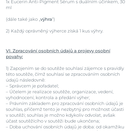
1x Eucerin Anti-Pigment Sérum s duálním účinkem, 30
ml
(dále také jako „
výhra
“)
2) Každý oprávněný výherce získá 1 kus výhry.
VI. Zpracování osobních údajů a projevy osobní
povahy:
1)
Zapojením se do soutěže souhlasí zájemce s pravidly
této soutěže, čímž souhlasí se zpracováním osobních
údajů následovně:
–
Správcem je pořadatel;
–
Účelem je realizace soutěže, organizace, vedení,
vyhodnocení, kontrola a předání výher;
–
Právním základem pro zpracování osobních údajů je
souhlas, přičemž tento je nezbytný pro možnost účasti
v soutěži; souhlas je možno kdykoliv odvolat, avšak
účast soutěžícího v soutěži bude ukončena;
–
Doba uchování osobních údajů je doba: od okamžiku