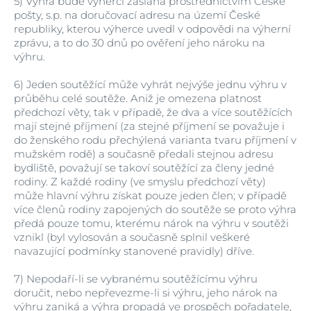
5)
Výhra bude výherci zaslána prostřednictvím České
pošty, s.p. na doručovací adresu na území České
republiky, kterou výherce uvedl v odpovědi na výherní
zprávu, a to do 30 dnů po ověření jeho nároku na
výhru.
6)
Jeden soutěžící může vyhrát nejvýše jednu výhru v
průběhu celé soutěže. Aniž je omezena platnost
předchozí věty, tak v případě, že dva a více soutěžících
mají stejné příjmení (za stejné příjmení se považuje i
do ženského rodu přechýlená varianta tvaru příjmení v
mužském rodě) a současně předali stejnou adresu
bydliště, považují se takoví soutěžící za členy jedné
rodiny. Z každé rodiny (ve smyslu předchozí věty)
může hlavní výhru získat pouze jeden člen; v případě
více členů rodiny zapojených do soutěže se proto výhra
předá pouze tomu, kterému nárok na výhru v soutěži
vznikl (byl vylosován a současně splnil veškeré
navazující podmínky stanovené pravidly) dříve.
7)
Nepodaří-li se vybranému soutěžícímu výhru
doručit, nebo nepřevezme-li si výhru, jeho nárok na
výhru zaniká a výhra propadá ve prospěch pořadatele,