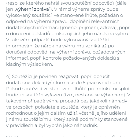
(resp. ze kterého nahrál svou soutěžní odpověď) (dále
jen „
výherní zpráva
“). V rámci výherní zprávy bude
vylosovaný soutěžící, ve stanovené lhůtě, požádán o
odpověď na výherní zprávu, doplnění relevantních
dodatečných informací (jméno, příjmení, adresa), popř.
o doručení dokladů prokazujících jeho nárok na výhru.
V takovém případě bude vylosovaný soutěžící
informován, že nárok na výhru mu vzniká až po
doručení odpovědi na výherní zprávu, požadovaných
informací, popř. kontrole požadovaných dokladů s
kladným výsledkem.
4)
Soutěžící je povinen reagovat, popř. doručit
dodatečné doklady/informace do 5 pracovních dní.
Pokud soutěžící ve stanovené lhůtě podmínku nesplní,
bude ze soutěže vyřazen (tzn., nestane se výhercem). V
takovém případě výhra propadá bez jakékoli náhrady
ve prospěch pořadatele soutěže, který je oprávněn
rozhodnout o jejím dalším užití, včetně jejího udělení
jinému soutěžícímu, který splnil podmínky stanovené
v pravidlech a byl vybrán jako náhradník.