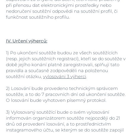
při přenosu dat elektronickými prostředky nebo
nedoručení soutěžní odpovědi na soutěžní profil, či
funkčnost soutěžního profilu.
IV. Určení výherců:
1)
Po ukončení soutěže budou ze všech soutěžících
(resp. jejich soutěžních registrací), kteří se do soutěže v
době jejího konání platně zaregistrovali, splňují tato
pravidla a současně zodpověděli na položenou
soutěžní otázku,
vylosováni 3 výherci
.
2)
Losování bude provedeno technickým správcem
soutěže, a to do 7 pracovních dní od ukončení soutěže.
O losování bude vyhotoven písemný protokol.
3)
Vylosovaný soutěžící bude o svém vylosování
informován organizátorem soutěže nejpozději do 21
dnů od provedení losování, a to prostřednictvím
instagramového účtu, se kterým se do soutěže zapojil