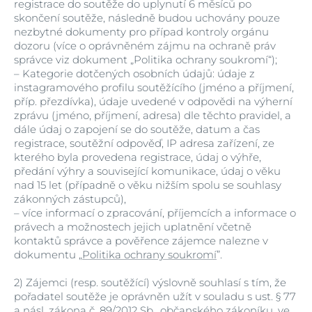
registrace do soutěže do uplynutí 6 měsíců po
skončení soutěže, následně budou uchovány pouze
nezbytné dokumenty pro případ kontroly orgánu
dozoru (více o oprávněném zájmu na ochraně práv
správce viz dokument „Politika ochrany soukromí“);
–
Kategorie dotčených osobních údajů: údaje z
instagramového profilu soutěžícího (jméno a příjmení,
příp. přezdívka), údaje uvedené v odpovědi na výherní
zprávu (jméno, příjmení, adresa) dle těchto pravidel, a
dále údaj o zapojení se do soutěže, datum a čas
registrace, soutěžní odpověď, IP adresa zařízení, ze
kterého byla provedena registrace, údaj o výhře,
předání výhry a související komunikace, údaj o věku
nad 15 let (případně o věku nižším spolu se souhlasy
zákonných zástupců),
–
více informací o zpracování, příjemcích a informace o
právech a možnostech jejich uplatnění včetně
kontaktů správce a pověřence zájemce nalezne v
dokumentu „
Politika ochrany soukromí
”.
2)
Zájemci (resp. soutěžící) výslovně souhlasí s tím, že
pořadatel soutěže je oprávněn užít v souladu s ust. § 77
a násl. zákona č. 89/2012 Sb., občanského zákoníku, ve