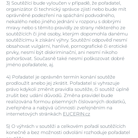
3)
Soutěžící bude vyloučen v případě, že pořadatel,
organizátor či technický správce zjistí nebo bude mít
oprávněné podezření na spáchání podvodného,
nekalého nebo jiného jednání v rozporu s dobrými
mravy nebo s těmito pravidly ze strany některého ze
soutěžících či jiné osoby, kterým dopomohla danému
soutěžícímu k získání výhry. Soutěžní odpověď nesmí
obsahovat vulgární, hanlivé, pornografické či erotické
prvky, nesmí být diskriminační, ani nesmí nikoho
pohoršovat. Současně také nesmí poškozovat dobré
jméno pořadatele, aj.
4)
Pořadatel je oprávněn termín konání soutěže
prodloužit anebo jej zkrátit. Pořadatel si vyhrazuje
právo kdykoli změnit pravidla soutěže, či soutěž úplně
zrušit bez udání důvodů. Změna pravidel bude
realizována formou písemných číslovaných dodatků,
zveřejněna a nabývá účinnosti zveřejněním na
internetových stránkách
EUCERIN.cz
5)
O výhrách v soutěži a celkovém pořadí soutěžících
konečně a bez možnosti odvolání rozhoduje pořadatel