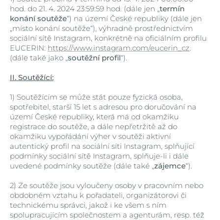
hod. do 21. 4. 2024 23:59:59 hod. (dále jen „
termín
konání soutěže
“) na území České republiky (dále jen
„místo konání soutěže“), výhradně prostřednictvím
sociální sítě Instagram, konkrétně na oficiálním profilu
EUCERIN:
https://www.instagram.com/eucerin_cz
.
(dále také jako „
soutěžní profil
“).
II. Soutěžící:
1)
Soutěžícím se může stát pouze fyzická osoba,
spotřebitel, starší 15 let s adresou pro doručování na
území České republiky, která má od okamžiku
registrace do soutěže, a dále nepřetržitě až do
okamžiku vypořádání výher v soutěži aktivní
autentický profil na sociální síti Instagram, splňující
podmínky sociální sítě Instagram, splňuje-li i dále
uvedené podmínky soutěže (dále také „
zájemce
“).
2)
Ze soutěže jsou vyloučeny osoby v pracovním nebo
obdobném vztahu k pořadateli, organizátorovi či
technickému správci, jakož i ke všem s ním
spolupracujícím společnostem a agenturám, resp. též