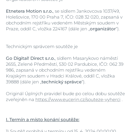
Etnetera Motion s.r.o.
, se sídlem Jankovcova 1037/49,
Holešovice, 170 00 Praha 7, IČO: 028 32 020, zapsaná v
obchodním rejstříku vedeném Městským soudem v
Praze, oddíl C, vložka 224167 (dále jen „
organizátor
“).
Technickým správcem soutěže je
Go Digital! Direct s.r.o.
, sídlem Masarykovo náměstí
2655, Zelené Předměstí, 530 02 Pardubice, IČO: 062 39
986, zapsaná v obchodním rejstříku vedeném
Krajským soudem v Hradci Králové, oddíl C, vložka
39888 (dále jen „
technický správce
“).
Originál Úplných pravidel bude po celou dobu soutěže
zveřejněn na
https://www.eucerin.cz/souteze-vyherci
.
I. Termín a místo konání soutěže:
1)
Soutěž probíhá v termínu od 15. 4. 2024 00:00:00