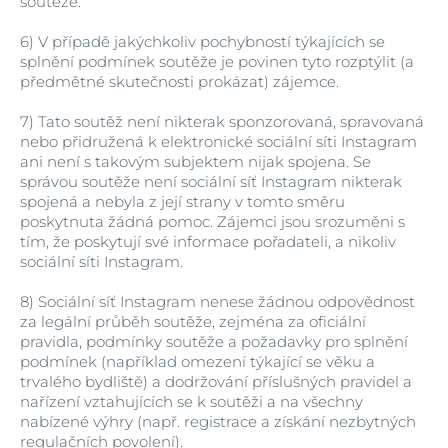
soutěže.
6)
V případě jakýchkoliv pochybností týkajících se
splnění podmínek soutěže je povinen tyto rozptýlit (a
předmětné skutečnosti prokázat) zájemce.
7)
Tato soutěž není nikterak sponzorovaná, spravovaná
nebo přidružená k elektronické sociální síti Instagram
ani není s takovým subjektem nijak spojena. Se
správou soutěže není sociální síť Instagram nikterak
spojená a nebyla z její strany v tomto směru
poskytnuta žádná pomoc. Zájemci jsou srozuměni s
tím, že poskytují své informace pořadateli, a nikoliv
sociální síti Instagram.
8)
Sociální síť Instagram nenese žádnou odpovědnost
za legální průběh soutěže, zejména za oficiální
pravidla, podmínky soutěže a požadavky pro splnění
podmínek (například omezení týkající se věku a
trvalého bydliště) a dodržování příslušných pravidel a
nařízení vztahujících se k soutěži a na všechny
nabízené výhry (např. registrace a získání nezbytných
regulačních povolení).