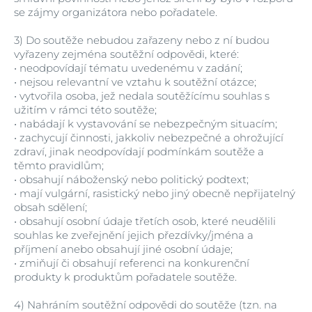
se zájmy organizátora nebo pořadatele.
3)
Do soutěže nebudou zařazeny nebo z ní budou
vyřazeny zejména soutěžní odpovědi, které:
•
neodpovídají tématu uvedenému v zadání;
•
nejsou relevantní ve vztahu k soutěžní otázce;
•
vytvořila osoba, jež nedala soutěžícímu souhlas s
užitím v rámci této soutěže;
•
nabádají k vystavování se nebezpečným situacím;
•
zachycují činnosti, jakkoliv nebezpečné a ohrožující
zdraví, jinak neodpovídají podmínkám soutěže a
těmto pravidlům;
•
obsahují náboženský nebo politický podtext;
•
mají vulgární, rasistický nebo jiný obecně nepřijatelný
obsah sdělení;
•
obsahují osobní údaje třetích osob, které neudělili
souhlas ke zveřejnění jejich přezdívky/jména a
příjmení anebo obsahují jiné osobní údaje;
•
zmiňují či obsahují referenci na konkurenční
produkty k produktům pořadatele soutěže.
4)
Nahráním soutěžní odpovědi do soutěže (tzn. na