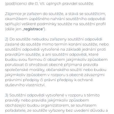
(pod)licenci dle čl. VII. úplných pravidel soutěže.
Zájemce je zařazen do soutěže, a stává se soutěžícím,
okamžikem úspěšného nahrání soutěžního odpovědi
splňující veškeré podmínky soutěže na soutěžní profil
(dále jen „
registrace
“).
2)
Do soutěže nebudou zařazeny soutěžní odpovědi
zaslané do soutěže mimo termín konání soutěže, nebo
soutěžní odpovědi vytvořené na základě jednání proti
pravidlům soutěže, a ani soutěžní odpovědi, které
budou svou formou či obsahem jakýmkoliv způsobem
porušovat či ohrožovat obecně přijímaná pravidla
společenské morálky, občanského soužití nebo budou
jakýmkoliv způsobem v rozporu s obecně závaznými
právními předpisy či právní předpisy k ochraně
duševního vlastnictví.
3)
Soutěžní odpovědi vytvořené v rozporu s těmito
pravidly nebo pravidla jakýmkoliv způsobem
obcházející budou organizátorem, se souhlasem
pořadatele, ze soutěže vyřazeny bez uvedení důvodu a