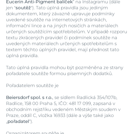
Eucerin Anti-Pigment balíček
“ na Instagramu (dále
jen "
soutěž
"). Tato úplná pravidla jsou jediným
dokumentem, který závazně upravuje podmínky
uvedené soutěže na internetových stránkách,
informační lince a na jiných nosičích a materiálech
určených soutěžícím spotřebitelům. V případě rozporu
textu zkrácených pravidel či podmínek soutěže na
uvedených materiálech určených spotřebitelům s
textem těchto úplných pravidel, mají přednost tato
úplná pravidla.
Tato úplná pravidla mohou být pozměněna ze strany
pořadatele soutěže formou písemných dodatků.
Pořadatelem soutěže je
Beiersdorf spol. s r.o.
, se sídlem Radlická 354/107b,
Radlice, 158 00 Praha 5, IČO: 481 17 099, zapsaná v
obchodním rejstříku vedeném Městským soudem v
Praze, oddíl C, vložka 16933 (dále a výše také jako
„
pořadatel
“).
Organizátorem soutěže je