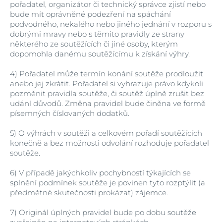
pořadatel, organizátor či technický správce zjistí nebo
bude mít oprávněné podezření na spáchání
podvodného, nekalého nebo jiného jednání v rozporu s
dobrými mravy nebo s těmito pravidly ze strany
některého ze soutěžících či jiné osoby, kterým
dopomohla danému soutěžícímu k získání výhry.
4)
Pořadatel může termín konání soutěže prodloužit
anebo jej zkrátit. Pořadatel si vyhrazuje právo kdykoli
pozměnit pravidla soutěže, či soutěž úplně zrušit bez
udání důvodů. Změna pravidel bude činěna ve formě
písemných číslovaných dodatků.
5)
O výhrách v soutěži a celkovém pořadí soutěžících
konečně a bez možnosti odvolání rozhoduje pořadatel
soutěže.
6)
V případě jakýchkoliv pochybností týkajících se
splnění podmínek soutěže je povinen tyto rozptýlit (a
předmětné skutečnosti prokázat) zájemce.
7)
Originál úplných pravidel bude po dobu soutěže