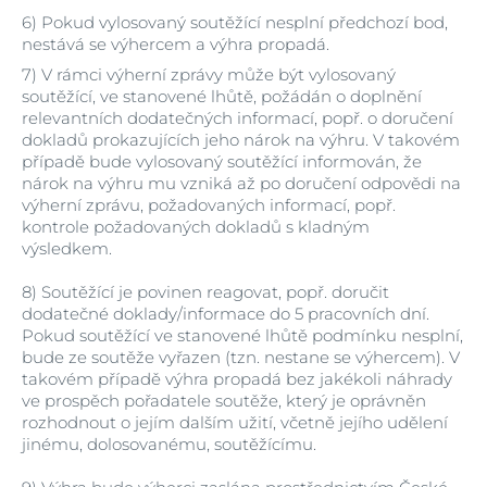
6) Pokud vylosovaný soutěžící nesplní předchozí bod,
nestává se výhercem a výhra propadá.
7)
V rámci výherní zprávy může být vylosovaný
soutěžící, ve stanovené lhůtě, požádán o doplnění
relevantních dodatečných informací, popř. o doručení
dokladů prokazujících jeho nárok na výhru. V takovém
případě bude vylosovaný soutěžící informován, že
nárok na výhru mu vzniká až po doručení odpovědi na
výherní zprávu, požadovaných informací, popř.
kontrole požadovaných dokladů s kladným
výsledkem.
8)
Soutěžící je povinen reagovat, popř. doručit
dodatečné doklady/informace do 5 pracovních dní.
Pokud soutěžící ve stanovené lhůtě podmínku nesplní,
bude ze soutěže vyřazen (tzn. nestane se výhercem). V
takovém případě výhra propadá bez jakékoli náhrady
ve prospěch pořadatele soutěže, který je oprávněn
rozhodnout o jejím dalším užití, včetně jejího udělení
jinému, dolosovanému, soutěžícímu.