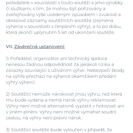
pořadatele v souvislosti s touto soutěží a jeho výrobky
či službami, s tím, že mohou být pořizovány a
zveřejňovány výše uvedeným způsobem i zvukové a
obrazové záznamy soutěžících soutěže (zejména
výherce v souvislosti s čerpáním výhry), a to po dobu,
která skončí uplynutím 5 let od ukončení soutěže.
VII.
Závěrečná ustanovení:
1)
Pořadatel, organizátor ani technický správce
nenesou žádnou odpovědnost za jakákoli rizika a
závazky související s užíváním výher. Nebezpečí škody
na výhře přechází na výherce okamžikem předání
výhry výherci.
2)
Soutěžící nemůže nárokovat jinou výhru, než která
mu bude vydána a nemá nárok výhru reklamovat.
Výhry není možné alternativně vyplatit v hotovosti ani
v jiném plnění. Výhry není možné vymáhat soudní
cestou, na výhry není právní nárok.
3)
Soutěžící soutěže bude vyloučen v případě, že