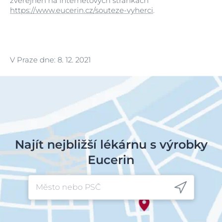
zveřejněn na internetových stránkách
https://www.eucerin.cz/souteze-vyherci
.
V Praze dne: 8. 12. 2021
Najít nejbližší lékárnu s výrobky
Eucerin