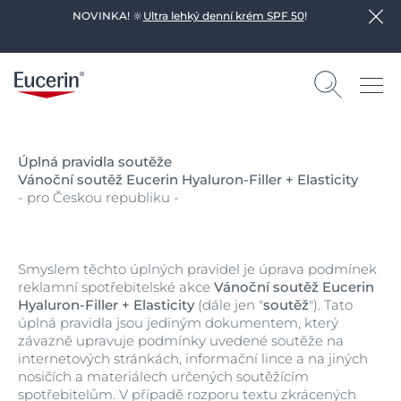
NOVINKA! 🔆
Ultra lehký denní krém SPF 50
!
Úplná pravidla soutěže
Vánoční soutěž Eucerin Hyaluron-Filler + Elasticity
- pro Českou republiku -
Smyslem těchto úplných pravidel je úprava podmínek
reklamní spotřebitelské akce
Vánoční soutěž Eucerin
Hyaluron-Filler + Elasticity
(dále jen "
soutěž
"). Tato
úplná pravidla jsou jediným dokumentem, který
závazně upravuje podmínky uvedené soutěže na
internetových stránkách, informační lince a na jiných
nosičích a materiálech určených soutěžícím
spotřebitelům. V případě rozporu textu zkrácených