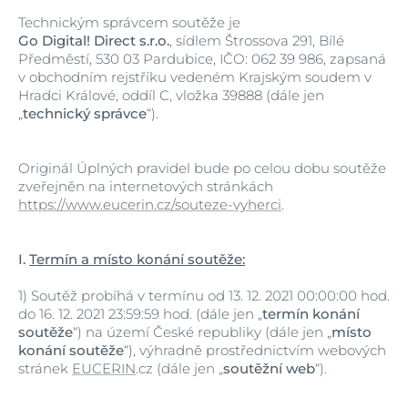
Technickým správcem soutěže je
Go Digital! Direct s.r.o.
, sídlem Štrossova 291, Bílé
Předměstí, 530 03 Pardubice, IČO: 062 39 986, zapsaná
v obchodním rejstříku vedeném Krajským soudem v
Hradci Králové, oddíl C, vložka 39888 (dále jen
„
technický správce
“).
Originál Úplných pravidel bude po celou dobu soutěže
zveřejněn na internetových stránkách
https://www.eucerin.cz/souteze-vyherci
.
I.
Termín a místo konání soutěže:
1)
Soutěž probíhá v termínu od 13. 12. 2021 00:00:00 hod.
do 16. 12. 2021 23:59:59 hod. (dále jen „
termín konání
soutěže
“) na území České republiky (dále jen „
místo
konání soutěže
“), výhradně prostřednictvím webových
stránek
EUCERIN
.cz (dále jen „
soutěžní web
“).