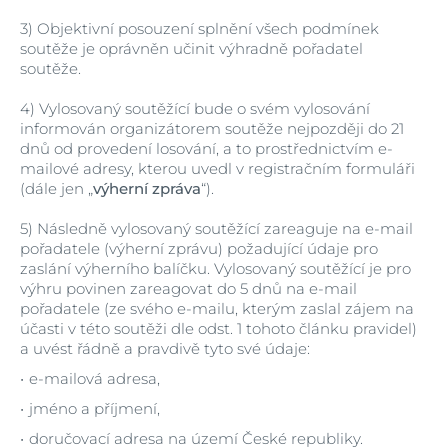
3)
Objektivní posouzení splnění všech podmínek
soutěže je oprávněn učinit výhradně pořadatel
soutěže.
4)
Vylosovaný soutěžící bude o svém vylosování
informován organizátorem soutěže nejpozději do 21
dnů od provedení losování, a to prostřednictvím e-
mailové adresy, kterou uvedl v registračním formuláři
(dále jen „
výherní zpráva
“).
5)
Následně vylosovaný soutěžící zareaguje na e-mail
pořadatele (výherní zprávu) požadující údaje pro
zaslání výherního balíčku. Vylosovaný soutěžící je pro
výhru povinen zareagovat do 5 dnů na e-mail
pořadatele (ze svého e-mailu, kterým zaslal zájem na
účasti v této soutěži dle odst. 1 tohoto článku pravidel)
a uvést řádně a pravdivě tyto své údaje:
e-mailová adresa,
jméno a příjmení,
doručovací adresa na území České republiky.