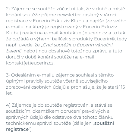
2)
Zájemce se soutěže zúčastní tak, že v době a místě
konání soutěže přijme newsletter zaslaný v rámci
registrace v Eucerin Exkluziv Klubu a napíše (ze svého
e-mailu, na který je registrovaný v Eucerin Exluziv
Klubu) reakci na e-mail kontakt(et)eucerin.cz a to tak,
že požádá o výherní balíček s produkty Eucerin®, tedy
např. uvede, že „
Chci soutěžit o Eucerin vánoční
balení.
“ nebo jinou obsahově totožnou zprávu a tuto
doručí v době konání soutěže na e-mail
kontakt(et)eucerin.cz.
3)
Odesláním e-mailu zájemce souhlasí s těmito
úplnými pravidly soutěže včetně souvisejícího
zpracování osobních údajů a prohlašuje, že je starší 15
let.
4)
Zájemce je do soutěže registrován, a stává se
soutěžícím, okamžikem doručení pravdivých a
správných údajů dle odstavce dva tohoto článku
technickému správci soutěže (dále jen „
soutěžní
registrace
“).