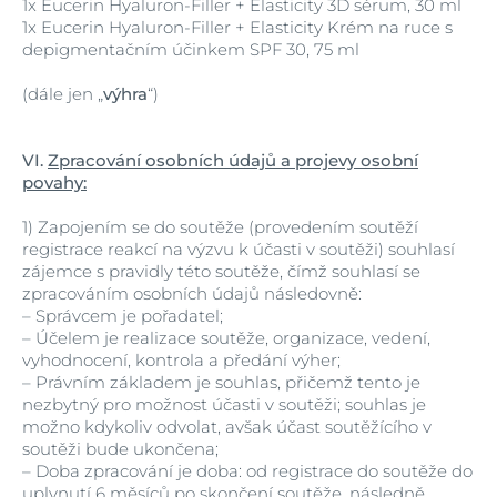
1x Eucerin Hyaluron-Filler + Elasticity 3D sérum, 30 ml
1x Eucerin Hyaluron-Filler + Elasticity Krém na ruce s
depigmentačním účinkem SPF 30, 75 ml
(dále jen „
výhra
“)
VI.
Zpracování osobních údajů a projevy osobní
povahy:
1)
Zapojením se do soutěže (provedením soutěží
registrace reakcí na výzvu k účasti v soutěži) souhlasí
zájemce s pravidly této soutěže, čímž souhlasí se
zpracováním osobních údajů následovně:
–
Správcem je pořadatel;
–
Účelem je realizace soutěže, organizace, vedení,
vyhodnocení, kontrola a předání výher;
–
Právním základem je souhlas, přičemž tento je
nezbytný pro možnost účasti v soutěži; souhlas je
možno kdykoliv odvolat, avšak účast soutěžícího v
soutěži bude ukončena;
–
Doba zpracování je doba: od registrace do soutěže do
uplynutí 6 měsíců po skončení soutěže, následně