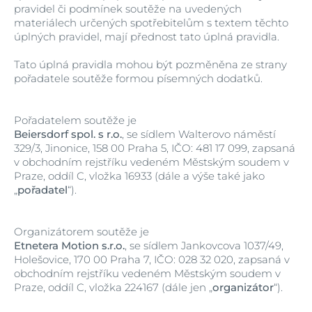
pravidel či podmínek soutěže na uvedených
materiálech určených spotřebitelům s textem těchto
úplných pravidel, mají přednost tato úplná pravidla.
Tato úplná pravidla mohou být pozměněna ze strany
pořadatele soutěže formou písemných dodatků.
Pořadatelem soutěže je
Beiersdorf spol. s r.o.
, se sídlem Walterovo náměstí
329/3, Jinonice, 158 00 Praha 5, IČO: 481 17 099, zapsaná
v obchodním rejstříku vedeném Městským soudem v
Praze, oddíl C, vložka 16933 (dále a výše také jako
„
pořadatel
“).
Organizátorem soutěže je
Etnetera Motion s.r.o.
, se sídlem Jankovcova 1037/49,
Holešovice, 170 00 Praha 7, IČO: 028 32 020, zapsaná v
obchodním rejstříku vedeném Městským soudem v
Praze, oddíl C, vložka 224167 (dále jen „
organizátor
“).