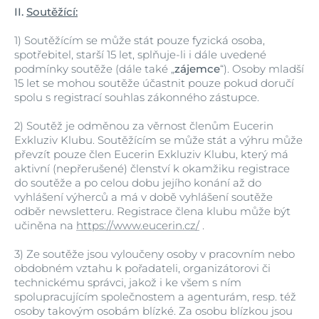
II.
Soutěžící:
1)
Soutěžícím se může stát pouze fyzická osoba,
spotřebitel, starší 15 let, splňuje-li i dále uvedené
podmínky soutěže (dále také „
zájemce
“). Osoby mladší
15 let se mohou soutěže účastnit pouze pokud doručí
spolu s registrací souhlas zákonného zástupce.
2)
Soutěž je odměnou za věrnost členům Eucerin
Exkluziv Klubu. Soutěžícím se může stát a výhru může
převzít pouze člen Eucerin Exkluziv Klubu, který má
aktivní (nepřerušené) členství k okamžiku registrace
do soutěže a po celou dobu jejího konání až do
vyhlášení výherců a má v době vyhlášení soutěže
odběr newsletteru. Registrace člena klubu může být
učiněna na
https://www.eucerin.cz/
.
3)
Ze soutěže jsou vyloučeny osoby v pracovním nebo
obdobném vztahu k pořadateli, organizátorovi či
technickému správci, jakož i ke všem s ním
spolupracujícím společnostem a agenturám, resp. též
osoby takovým osobám blízké. Za osobu blízkou jsou