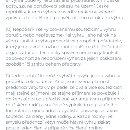
9)
Výhra bude výherci zaslána prostřednictvím České
pošty, s.p. na doručovací adresu na území České
republiky, kterou výherce uvedl v reakci na výherní
zprávu, a to do 14 dnů po ověření jeho nároku na výhru.
10)
Nepodaří-li se vylosovanému soutěžícímu výhru
doručit, nebo nepřevezme-li si výhru, jeho nárok na
výhru zaniká a výhra propadá ve prospěch pořadatele,
který je oprávněn rozhodnout o dalším užití. Pořadatel,
organizátor ani technický správce nenesou jakoukoli
odpovědnost za nedoručení výher, za jejich poškození,
zpoždění či ztrátu během přepravy.
11)
Jeden soutěžící může vyhrát nejvýše jednu výhru v
průběhu celé soutěže. Aniž je omezena platnost
předchozí věty, tak v případě, že dva a více soutěžících
mají stejné příjmení (za stejné příjmení se považuje i
do ženského rodu přechýlená varianta tvaru příjmení v
mužském rodě) a současně vyplnili do registračního
formuláře stejnou adresu bydliště, považují se takoví
soutěžící za členy jedné rodiny. Z každé rodiny (ve
smyslu předchozí věty) může hlavní výhru získat
pouze jeden člen; v případě více členů rodiny