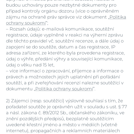
budou uchovány pouze nezbytné dokumenty pro
případ kontroly orgánu dozoru (více o oprávněném
zájmu na ochraně práv správce viz dokument „
Politika
ochrany soukromí
”;
–
Rozsah údajů: e-mailová komunikace, soutěžní
registrace, údaje vyplněné v reakci na výherní zprávu
dle těchto pravidel vč. soutěžní recenze, a dále údaj o
zapojení se do soutěže, datum a čas registrace, IP
adresa zařízení, ze kterého byla provedena registrace,
údaj o výhře, předání výhry a související komunikace,
údaj o věku nad 15 let,
–
více informací o zpracování, příjemce a informace o
právech a možnostech jejich uplatnění při pořádání
soutěží, a při zveřejňování recenzí nalezne soutěžící v
dokumentu „
Politika ochrany soukromí
”.
2)
Zájemci (resp. soutěžící) výslovně souhlasí s tím, že
pořadatel soutěže je oprávněn užít v souladu s ust. § 77
a násl. zákona č. 89/2012 Sb., občanského zákoníku, ve
znění pozdějších předpisů, bezplatně soutěžícím
uvedené křestní jméno a město v médiích (včetně
internetu), propagačních a reklamních materiálech