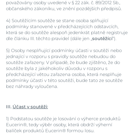
považovány osoby uvedené v § 22 zák. č. 89/2012 Sb.,
občanského zákoníku, ve znění pozdějších předpisů.
4)
Soutěžícím soutěže se stane osoba splňující
podmínky stanovené v předcházejících odstavcích,
která se do soutěže alespoň jedenkrát platně registruje
dle článku III. těchto pravidel (dále jen „
soutěžící
“).
5)
Osoby nesplňující podmínky účasti v soutěži nebo
jednající v rozporu s pravidly soutěže nebudou do
soutěže zařazeny. V případě, že bude zjištěno, že do
soutěže byla z jakéhokoliv důvodu v rozporu s
předcházející větou zařazena osoba, která nesplňuje
podmínky účasti v této soutěži, bude tato ze soutěže
bez náhrady vyloučena.
III.
Účast v soutěži:
1)
Podstatou soutěže je losování o výherce produktů
Eucerin®, tedy výběr osoby, která obdrží výherní
balíček produktů Eucerin® formou losu.