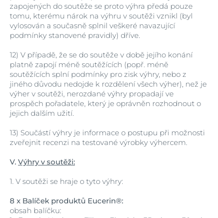
zapojených do soutěže se proto výhra předá pouze
tomu, kterému nárok na výhru v soutěži vznikl (byl
vylosován a současně splnil veškeré navazující
podmínky stanovené pravidly) dříve.
12)
V případě, že se do soutěže v době jejího konání
platně zapojí méně soutěžících (popř. méně
soutěžících splní podmínky pro zisk výhry, nebo z
jiného důvodu nedojde k rozdělení všech výher), než je
výher v soutěži, nerozdané výhry propadají ve
prospěch pořadatele, který je oprávněn rozhodnout o
jejich dalším užití.
13)
Součástí výhry je informace o postupu při možnosti
zveřejnit recenzi na testované výrobky výhercem.
V.
Výhry v soutěži:
1.
V soutěži se hraje o tyto výhry:
8 x Balíček produktů Eucerin®:
obsah balíčku: