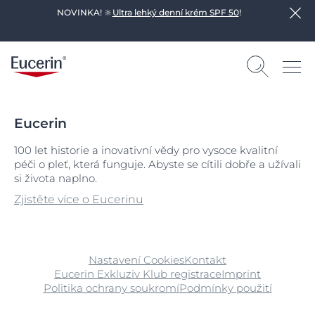
NOVINKA! 🔆
Ultra lehký denní krém SPF 50
!
Eucerin
100 let historie a inovativní vědy pro vysoce kvalitní
péči o pleť, která funguje. Abyste se cítili dobře a užívali
si života naplno.
Zjistěte více o Eucerinu
Nastavení Cookies
Kontakt
Eucerin Exkluziv Klub registrace
Imprint
Politika ochrany soukromí
Podmínky použití