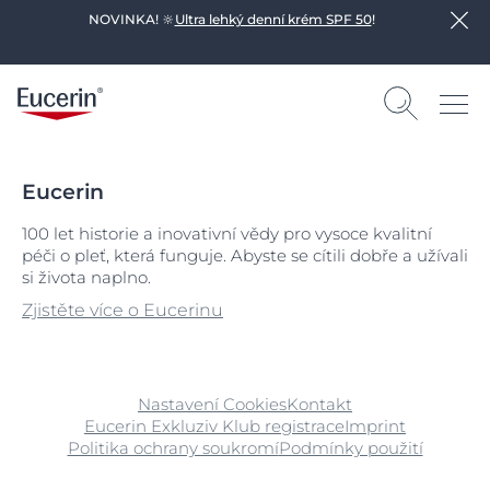
NOVINKA! 🔆
Ultra lehký denní krém SPF 50
!
Eucerin
100 let historie a inovativní vědy pro vysoce kvalitní
péči o pleť, která funguje. Abyste se cítili dobře a užívali
si života naplno.
Zjistěte více o Eucerinu
Nastavení Cookies
Kontakt
Eucerin Exkluziv Klub registrace
Imprint
Politika ochrany soukromí
Podmínky použití