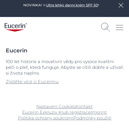
NOVINKA! 🔆
Ultra lehký denní krém SPF 50
!
Eucerin
100 let historie a inovativní vědy pro vysoce kvalitní
péči o pleť, která funguje. Abyste se cítili dobře a užívali
si života naplno.
Zjistěte více o Eucerinu
Nastavení Cookies
Kontakt
Eucerin Exkluziv Klub registrace
Imprint
Politika ochrany soukromí
Podmínky použití