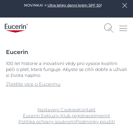
NOVINKA! 🔆
Ultra lehký denní krém SPF 50
!
Eucerin
100 let historie a inovativní vědy pro vysoce kvalitní
péči o pleť, která funguje. Abyste se cítili dobře a užívali
si života naplno.
Zjistěte více o Eucerinu
Nastavení Cookies
Kontakt
Eucerin Exkluziv Klub registrace
Imprint
Politika ochrany soukromí
Podmínky použití