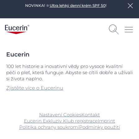
NOVINKA! 🔆
Ultra lehký denní krém SPF 50
!
Eucerin
100 let historie a inovativní vědy pro vysoce kvalitní
péči o pleť, která funguje. Abyste se cítili dobře a užívali
si života naplno.
Zjistěte více o Eucerinu
Nastavení Cookies
Kontakt
Eucerin Exkluziv Klub registrace
Imprint
Politika ochrany soukromí
Podmínky použití