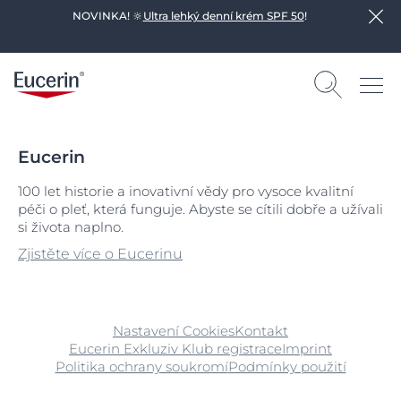
NOVINKA! 🔆
Ultra lehký denní krém SPF 50
!
Eucerin
100 let historie a inovativní vědy pro vysoce kvalitní
péči o pleť, která funguje. Abyste se cítili dobře a užívali
si života naplno.
Zjistěte více o Eucerinu
Nastavení Cookies
Kontakt
Eucerin Exkluziv Klub registrace
Imprint
Politika ochrany soukromí
Podmínky použití