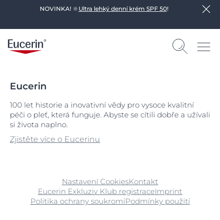
NOVINKA! 🔆
Ultra lehký denní krém SPF 50
!
Eucerin
100 let historie a inovativní vědy pro vysoce kvalitní
péči o pleť, která funguje. Abyste se cítili dobře a užívali
si života naplno.
Zjistěte více o Eucerinu
Nastavení Cookies
Kontakt
Eucerin Exkluziv Klub registrace
Imprint
Politika ochrany soukromí
Podmínky použití