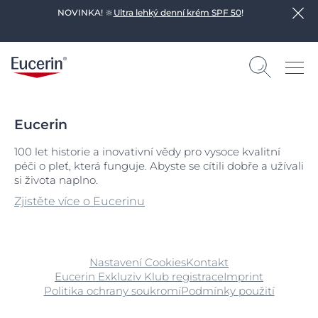
NOVINKA! 🔆
Ultra lehký denní krém SPF 50
!
Eucerin
100 let historie a inovativní vědy pro vysoce kvalitní
péči o pleť, která funguje. Abyste se cítili dobře a užívali
si života naplno.
Zjistěte více o Eucerinu
Nastavení Cookies
Kontakt
Eucerin Exkluziv Klub registrace
Imprint
Politika ochrany soukromí
Podmínky použití