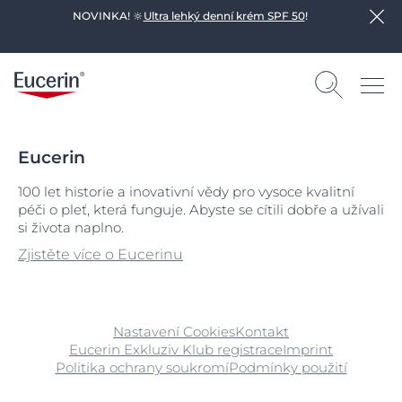
NOVINKA! 🔆
Ultra lehký denní krém SPF 50
!
Eucerin
100 let historie a inovativní vědy pro vysoce kvalitní
péči o pleť, která funguje. Abyste se cítili dobře a užívali
si života naplno.
Zjistěte více o Eucerinu
Nastavení Cookies
Kontakt
Eucerin Exkluziv Klub registrace
Imprint
Politika ochrany soukromí
Podmínky použití