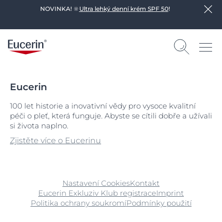
NOVINKA! 🔆
Ultra lehký denní krém SPF 50
!
Eucerin
100 let historie a inovativní vědy pro vysoce kvalitní
péči o pleť, která funguje. Abyste se cítili dobře a užívali
si života naplno.
Zjistěte více o Eucerinu
Nastavení Cookies
Kontakt
Eucerin Exkluziv Klub registrace
Imprint
Politika ochrany soukromí
Podmínky použití