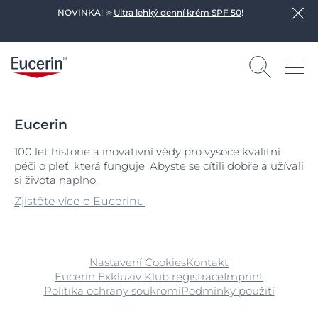
NOVINKA! 🔆
Ultra lehký denní krém SPF 50
!
Eucerin
100 let historie a inovativní vědy pro vysoce kvalitní
péči o pleť, která funguje. Abyste se cítili dobře a užívali
si života naplno.
Zjistěte více o Eucerinu
Nastavení Cookies
Kontakt
Eucerin Exkluziv Klub registrace
Imprint
Politika ochrany soukromí
Podmínky použití