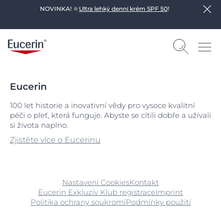
NOVINKA! 🔆
Ultra lehký denní krém SPF 50
!
Eucerin
100 let historie a inovativní vědy pro vysoce kvalitní
péči o pleť, která funguje. Abyste se cítili dobře a užívali
si života naplno.
Zjistěte více o Eucerinu
Nastavení Cookies
Kontakt
Eucerin Exkluziv Klub registrace
Imprint
Politika ochrany soukromí
Podmínky použití