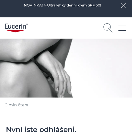
NOVINKA! 🔆
Ultra lehký denní krém SPF 50
!
0 min čtení
Nyní jste odhlášeni.