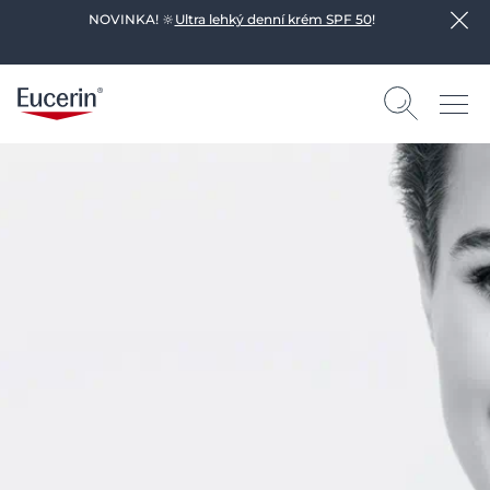
NOVINKA! 🔆
Ultra lehký denní krém SPF 50
!