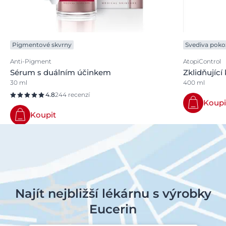
Pigmentové skvrny
Svediva poko
Anti-Pigment
AtopiControl
Sérum s duálním účinkem
Zklidňující
30 ml
400 ml
4.8
244 recenzí
Koupi
Koupit
Najít nejbližší lékárnu s výrobky
Eucerin