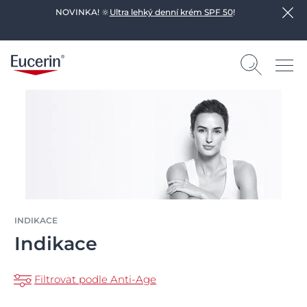
NOVINKA! 🔆
Ultra lehký denní krém SPF 50
!
INDIKACE
Indikace
Filtrovat podle Anti-Age