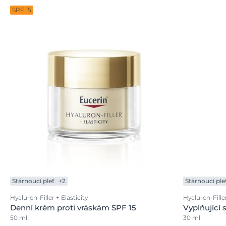
SPF 15
Stárnoucí pleť
+2
Stárnoucí ple
Hyaluron-Filler + Elasticity
Hyaluron-Fill
Denní krém proti vráskám SPF 15
Vyplňující
50 ml
30 ml